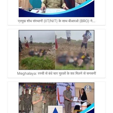
प्रमुख शोध संस्थानों (IIT/NIT) के साथ बीआरओ (BRO) ने…
Meghalaya: रस्सी से बंधे चार युवकाें के शव मिलने से सनसनी