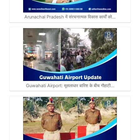
Arunachal Pradesh में संरचनात्मक विकास कार्याें काे…
Guwahati Airport: मूसलाधार बारिश के बीच गाैहाटी…