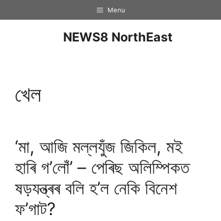
Menu
NEWS8 NorthEast
খেল
‘মা, আজি মল্লযুঁজ জিকিল, মই
হাৰি গ’লোঁ’ – পেৰিছ অলিম্পিকত
ষড়যন্ত্ৰৰ বলি হ’ল নেকি বিনেশ
ফ’গাট?