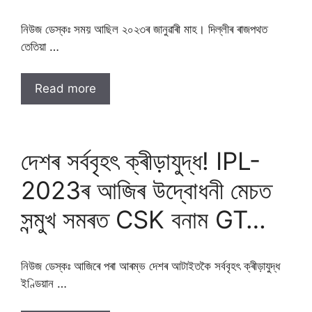
নিউজ ডেস্কঃ সময় আছিল ২০২৩ৰ জানুৱাৰী মাহ। দিল্লীৰ ৰাজপথত
তেতিয়া …
Read more
দেশৰ সৰ্ববৃহৎ ক্ৰীড়াযুদ্ধ! IPL-
2023ৰ আজিৰ উদ্বোধনী মেচত
সন্মুখ সমৰত CSK বনাম GT…
নিউজ ডেস্কঃ আজিৰে পৰা আৰম্ভ দেশৰ আটাইতকৈ সৰ্ববৃহৎ ক্ৰীড়াযুদ্ধ
ইণ্ডিয়ান …