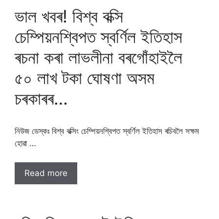
ভাল খবৰ! বিশ্ব বক্সি
চেম্পিয়নশ্বিপত স্বৰ্ণিল ইতিহাস
ৰচনা কৰা লাভলীনা বৰগোঁহাইলৈ
৫০ লাখ টকা ঘোষণা অসম
চৰকাৰৰ…
নিউজ ডেস্কঃ বিশ্ব বক্সিং চেম্পিয়নশ্বিপত স্বৰ্ণিল ইতিহাস ৰচিবলৈ সক্ষম
হোৱা …
Read more