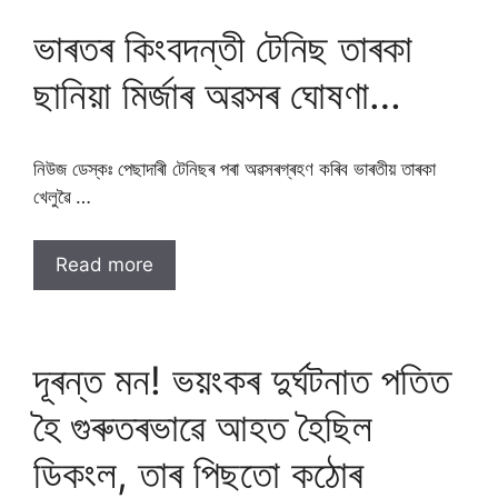
ভাৰতৰ কিংবদন্তী টেনিছ তাৰকা
ছানিয়া মিৰ্জাৰ অৱসৰ ঘোষণা…
নিউজ ডেস্কঃ পেছাদাৰী টেনিছৰ পৰা অৱসৰগ্ৰহণ কৰিব ভাৰতীয় তাৰকা
খেলুৱৈ …
Read more
দূৰন্ত মন! ভয়ংকৰ দুৰ্ঘটনাত পতিত
হৈ গুৰুতৰভাৱে আহত হৈছিল
ডিকংল, তাৰ পিছতো কঠোৰ