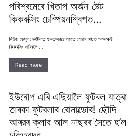
পৰিশ্ৰমেৰে খিতাপ অৰ্জন ষ্টেট
কিকবক্সিং চেম্পিয়নশ্বিপত…
নিউজ ডেস্কঃ দুৰ্ঘটনাত গুৰুতৰভাৱে আহত হোৱাৰ পিছত অনেকেই
কিকবক্সিং এৰিবলৈ …
Read more
ইউৰোপ এৰি এছিয়ালৈ ফুটবল যাত্ৰা
তাৰকা ফুটবলাৰ ৰোনাল্ডোৰ! ছৌদি
আৰৱৰ ক্লাব আল নাছৰৰ সৈতে হ’ল
চুক্তিবদ্ধ…