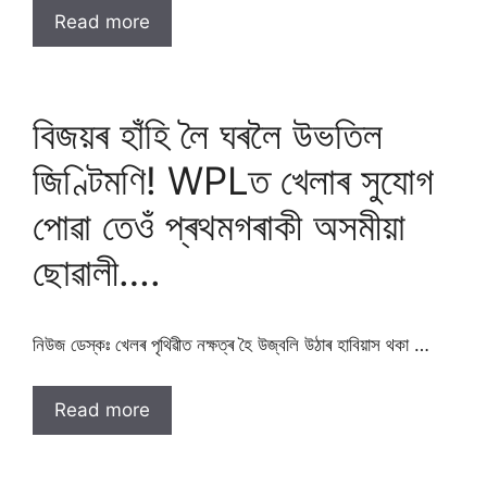
Read more
বিজয়ৰ হাঁহি লৈ ঘৰলৈ উভতিল
জিণ্টিমণি! WPLত খেলাৰ সুযোগ
পোৱা তেওঁ প্ৰথমগৰাকী অসমীয়া
ছোৱালী….
নিউজ ডেস্কঃ খেলৰ পৃথিৱীত নক্ষত্ৰ হৈ উজ্বলি উঠাৰ হাবিয়াস থকা …
Read more