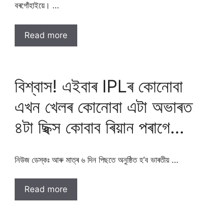
বৰগােঁহাইয়ে। …
Read more
বিশ্বাস! এইবাৰ IPLৰ কোনোবা
এখন খেলৰ কোনোবা এটা অভাৰত
৪টা ছিক্স কোবাব ৰিয়ান পৰাগে…
নিউজ ডেস্কঃ আৰু মাত্ৰ ৬ দিন পিছতে অনুষ্ঠিত হ’ব ভাৰতীয় …
Read more