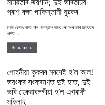
মানৱতাৰ জয়গান; দুই ভাৰতীয়ৰ
প্ৰাণ ৰক্ষা পাকিস্তানী যুৱকৰ
নিউজ ডেস্কঃ ভাৰত আৰু পাকিস্তানৰ মাজত থকা দশকজোৰা তিক্ততাৰ
ওচৰত …
Read more
পোহনীয়া কুকৰৰ মৰমেই হ’ল কাল!
ভয়ংকৰ সংক্ৰমণত দুই হাত, দুই
ভৰি হেৰুৱাবলগীয়া হ’ল এগৰাকী
মহিলাই