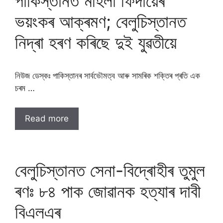
পাকিস্তানত মহিলা ফিদায়েৰ
ভয়ংকৰ আক্ৰমণ; বেলুচিস্তানত
নিদ্ৰা হৰণ কৰিছে দুই যুৱতীয়ে
নিউজ ডেস্কঃ পাকিস্তানৰ সাৰ্বভৌমত্ব আৰু সামৰিক শক্তিৰ প্ৰতি এক
চৰম …
Read more
বেলুচিস্তানত সেনা-বিদ্ৰোহীৰ তুমুল
ৰণঃ ৮৪ পাক জোৱানক হত্যাৰ দাবী
বিএলএৰ