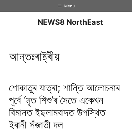
Menu
NEWS8 NorthEast
আন্তঃৰাষ্ট্ৰীয়
শোকাতুৰ যাত্ৰা; শান্তি আলোচনাৰ
পূৰ্বে ‘মৃত শিশু’ৰ সৈতে একেখন
বিমানত ইছলামবাদত উপস্থিত
ইৰানী সঁজাতী দল