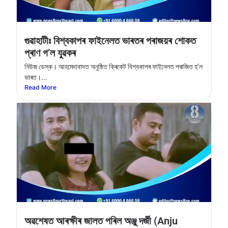
গুৱাহাটীঃ বিশ্বকাপৰ ফাইনেলত ভাৰতৰ পৰাজয়ৰ শােকত
প্ৰাণ গ’ল যুৱকৰ
নিউজ ডেস্ক। আহমেদাবাদত অনুষ্ঠিত ক্ৰিকেট বিশ্বকাপৰ ফাইনেলত পৰাজিত হ’ল
ভাৰত।...
Read More
অৱশেষত আৰক্ষীৰ জালত পৰিল অঞ্জু দৰ্জী (Anju