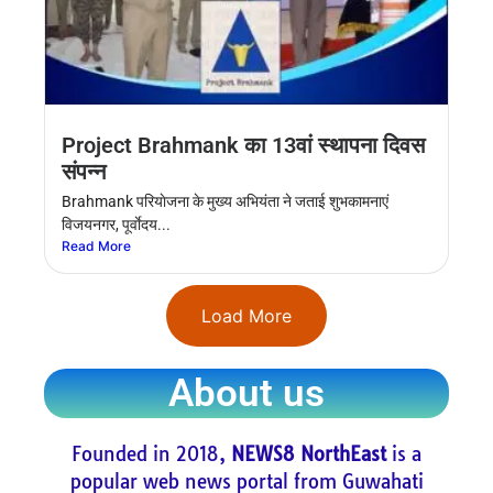
Project Brahmank का 13वां स्थापना दिवस
संपन्न
Brahmank परियाेजना के मुख्य अभियंता ने जताई शुभकामनाएं
विजयनगर, पूर्वाेदय...
Read More
Load More
About us
Founded in 2018,
NEWS8 NorthEast
is a
popular web news portal from Guwahati