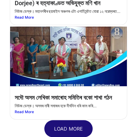
Dorjee) ৰ হত্যাকাণ্ডত অভিযুক্ত মণি খান
নিউজ ডেস্ক। মহানগৰীৰ ছয়মাইল অঞ্চলৰ এটা এপাৰ্টমেন্টত যােৱা ১২ নৱেম্বৰত...
Read More
সদৌ অসম লেখিকা সমাৰোহ সমিতিৰ বকো শাখা গঠন
নিউজ ডেস্ক। অসমৰ নাৰী সমাজৰ হকে দীৰ্ঘদিন ধৰি কাম কৰি...
Read More
LOAD MORE