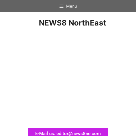
Menu
NEWS8 NorthEast
E-Mail us: editor@news8ne.com