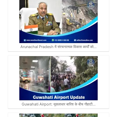
Arunachal Pradesh में संरचनात्मक विकास कार्याें काे…
Guwahati Airport: मूसलाधार बारिश के बीच गाैहाटी…