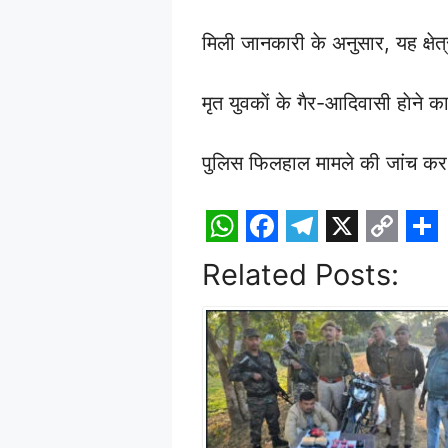
मिली जानकारी के अनुसार, यह क्षेत्
मृत युवकाें के गैर-आदिवासी हाेने 
पुलिस फिलहाल मामले की जांच कर र
W
F
T
X
C
S
Related Posts:
h
a
e
o
h
a
c
l
p
a
t
e
e
y
r
s
b
g
L
e
A
o
r
i