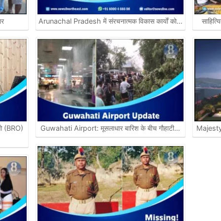
ार
Arunachal Pradesh में संरचनात्मक विकास कार्याें काे…
साहित्य
आरओ (BRO)
Guwahati Airport: मूसलाधार बारिश के बीच गाैहाटी…
Majesty 