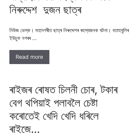
নিৰুদ্দেশ দুজন ছাত্ৰ
নিউজ ডেস্ক। মহানগৰীত ছাত্ৰ নিৰুদ্দেশৰ ৰহস্যজনক ঘটনা। বতাহঘুলিৰ
ইউচুফ নগৰৰ …
Read more
ৰাইজৰ ৰোষত চিলনী চোৰ, টকাৰ
বেগ থপিয়াই পলাবলৈ চেষ্টা
কৰোতেই খেদি খেদি ধৰিলে
ৰাইজে…