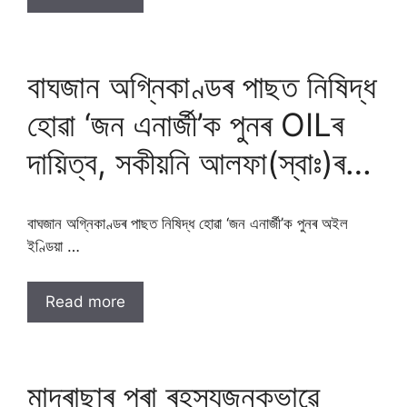
বাঘজান অগ্নিকাণ্ডৰ পাছত নিষিদ্ধ
হোৱা ‘জন এনাৰ্জী’ক পুনৰ OILৰ
দায়িত্ব, সকীয়নি আলফা(স্বাঃ)ৰ…
বাঘজান অগ্নিকাণ্ডৰ পাছত নিষিদ্ধ হোৱা ‘জন এনাৰ্জী’ক পুনৰ অইল
ইণ্ডিয়া …
Read more
মাদ্ৰাছাৰ পৰা ৰহস্যজনকভাৱে