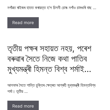
নগাঁৱত ৰাইজৰ হাতত কৰায়ত্ত হ’ল চিলনী চোৰ৷ নগাঁও চামগুৰি বাছ …
Read more
তৃতীয় পক্ষৰ সহায়ত নহয়, পৰেশ
বৰুৱাৰ সৈতে নিজে কথা পাতিব
মুখ্যমন্ত্ৰী হিমন্ত বিশ্ব শৰ্মাই…
আলফাৰ সৈতে শান্তি চুক্তিৰ ক্ষেত্ৰত আগ্ৰহী মুখ্যমন্ত্ৰী হিমন্তবিশ্ব
শৰ্মা। তৃতীয় …
Read more