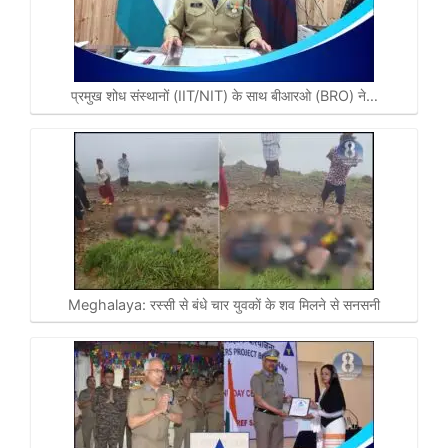
प्रमुख शोध संस्थानों (IIT/NIT) के साथ बीआरओ (BRO) ने…
Meghalaya: रस्सी से बंधे चार युवकाें के शव मिलने से सनसनी