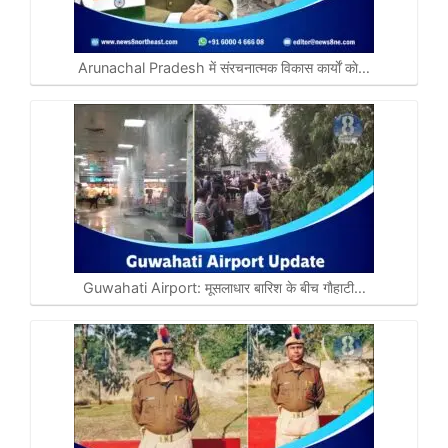
Arunachal Pradesh में संरचनात्मक विकास कार्याें काे…
Guwahati Airport: मूसलाधार बारिश के बीच गाैहाटी…