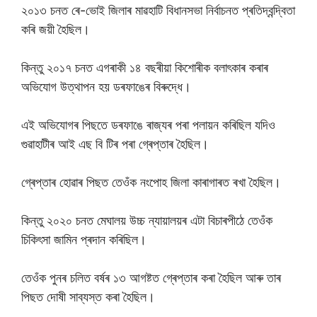
২০১৩ চনত ৰে-ভোই জিলাৰ মাৱহাটি বিধানসভা নিৰ্বাচনত প্ৰতিদ্বন্দ্বিতা
কৰি জয়ী হৈছিল।
কিন্তু ২০১৭ চনত এগৰাকী ১৪ বছৰীয়া কিশোৰীক বলাৎকাৰ কৰাৰ
অভিযোগ উত্থাপন হয় ডৰফাঙেৰ বিৰুদ্ধে।
এই অভিযোগৰ পিছতে ডৰফাঙে ৰাজ্যৰ পৰা পলায়ন কৰিছিল যদিও
গুৱাহাটীৰ আই এছ বি টিৰ পৰা গ্ৰেপ্তাৰ হৈছিল।
গ্ৰেপ্তাৰ হোৱাৰ পিছত তেওঁক নংপোহ জিলা কাৰাগাৰত ৰখা হৈছিল।
কিন্তু ২০২০ চনত মেঘালয় উচ্চ ন্যায়ালয়ৰ এটা বিচাৰপীঠে তেওঁক
চিকিৎসা জামিন প্ৰদান কৰিছিল।
তেওঁক পুনৰ চলিত বৰ্ষৰ ১৩ আগষ্টত গ্ৰেপ্তাৰ কৰা হৈছিল আৰু তাৰ
পিছত দোষী সাব্যস্ত কৰা হৈছিল।