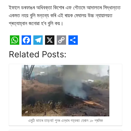
ইফালে ডৰফাঙৰ অধিবক্তা কিশোৰ এফ গৌতমে আদালতৰ সিদ্ধান্তত
একমত নহয় বুলি মন্তব্য কৰি এই ৰায়ক মেঘালয় উচ্চ ন্যায়ালয়ত
প্ৰত্যাহ্বান জনোৱা হ’ব বুলি কয়।
W
F
T
X
C
S
Related Posts:
h
a
e
o
h
a
c
l
p
a
t
e
e
y
r
s
b
g
L
e
A
o
r
i
p
o
a
n
p
k
m
k
এমুঠি ভাতৰ তাড়না! পুনৰ এন্ধাৰ গহ্বৰত হেৰাল ১৮ শ্ৰমিক