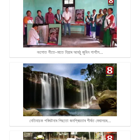
নংপোত গীতে-মাতে হিয়াৰ আমঠু জুবিন গাৰ্গলৈ…
নেতিবাচক পৰিঘটনাৰ পিছতো জনপ্ৰিয়তাৰ শীৰ্ষত মেঘালয়ৰ…