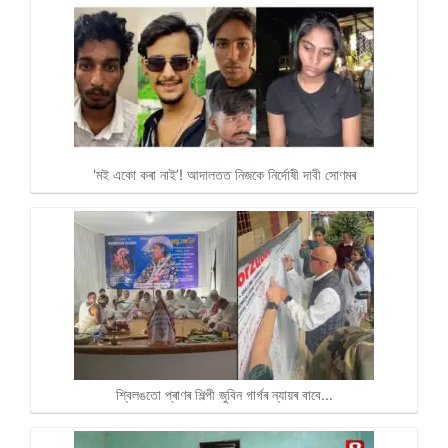
'মই একো কৰা নাই’! আদালতত নিজকে নিৰ্দোষী দাবী সোণমৰ
শ্বিলঙতো প্ৰাণৰ শিল্পী জুবিন গাৰ্গৰ ন্যায়ৰ বাবে…