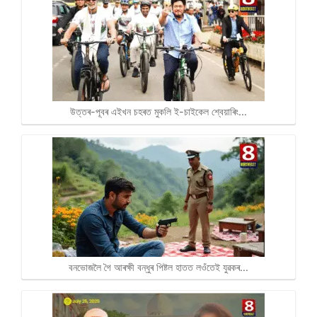
উত্তৰ-পূবৰ এইখন চহৰত মুকলি ই-চাইকেল শ্বেয়াৰিং…
বনভোজলৈ গৈ আৰক্ষী বন্ধুৰ পিষ্টল হাতত লওঁতেই যুৱকৰ…