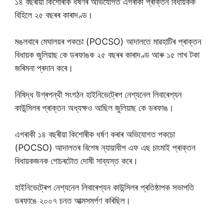
১৪ বছৰীয়া কিশোৰীক ধৰ্ষণৰ অভিযোগত এগৰাকী প্ৰাক্তন বিধায়কক
বিহিলে ২৫ বছৰৰ কাৰাদণ্ড।
মঙলবাৰে মেঘালয়ৰ পকচো (POCSO) আদালতে মাৱহাটিৰ প্ৰাক্তন
বিধায়ক জুলিয়াছ কে ডৰফাঙক ২৫ বছৰৰ কাৰাদণ্ড আৰু ১৫ লাখ টকা
জৰিমনা প্ৰদান কৰে।
নিষিদ্ধ উগ্ৰপন্থী সংগঠন হাইনিভেট্ৰেপ নেশ্যনেল লিবাৰেশ্যন
কাউন্সিলৰ প্ৰাক্তন অধ্যক্ষও আছিল জুলিয়াছ কে ডৰফাঙ।
এগৰাকী ১৪ বছৰীয়া কিশোৰীক ধৰ্ষণ কৰাৰ অভিযোগত পকচো
(POCSO) আদালতৰ বিশেষ ন্যায়াধীশ এফ এছ চাংমাই প্ৰাক্তন
বিধায়কজনক গোচৰটোত দোষী সাব্যস্ত কৰে।
হাইনিভেট্ৰেপ নেশ্যনেল লিবাৰেশ্যন কাউন্সিলৰ প্ৰতিষ্ঠাপক সভাপতি
ডৰফাঙে ২০০৭ চনত আত্মসমৰ্পণ কৰিছিল।