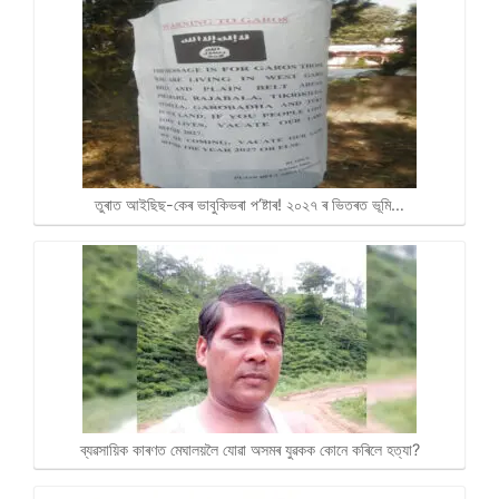
তুৰাত আইছিছ-কেৰ ভাবুকিভৰা প’ষ্টাৰ! ২০২৭ ৰ ভিতৰত ভূমি…
ব্যৱসায়িক কাৰণত মেঘালয়লৈ যোৱা অসমৰ যুৱকক কোনে কৰিলে হত্যা?