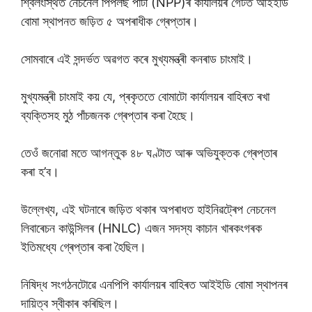
শ্বিলংস্থিত নেচনেল পিপলছ পাৰ্টী (NPP)ৰ কাৰ্যালয়ৰ গেটত আইইডি
বোমা স্থাপনত জড়িত ৫ অপৰাধীক গ্ৰেপ্তাৰ।
সোমবাৰে এই সন্দৰ্ভত অৱগত কৰে মুখ্যমন্ত্ৰী কনৰাড চাংমাই।
মুখ্যমন্ত্ৰী চাংমাই কয় যে, প্ৰকৃততে বোমাটো কাৰ্যালয়ৰ বাহিৰত ৰখা
ব্যক্তিসহ মুঠ পাঁচজনক গ্ৰেপ্তাৰ কৰা হৈছে।
তেওঁ জনোৱা মতে আগন্তুক ৪৮ ঘণ্টাত আৰু অভিযুক্তক গ্ৰেপ্তাৰ
কৰা হ’ব।
উল্লেখ্য, এই ঘটনাৰে জড়িত থকাৰ অপৰাধত হাইনিৱট্ৰেপ নেচনেল
লিবাৰেচন কাউন্সিলৰ (HNLC) এজন সদস্য কাচান খাৰকংগৰক
ইতিমধ্যে গ্ৰেপ্তাৰ কৰা হৈছিল।
নিষিদ্ধ সংগঠনটোৱে এনপিপি কাৰ্যালয়ৰ বাহিৰত আইইডি বোমা স্থাপনৰ
দায়িত্ব স্বীকাৰ কৰিছিল।