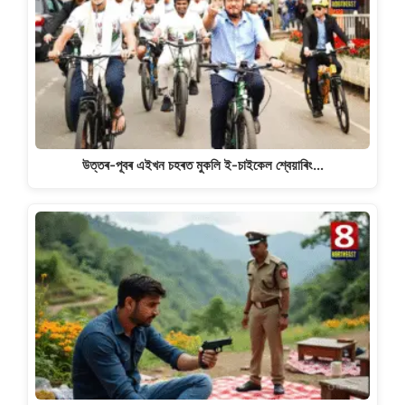
উত্তৰ-পূবৰ এইখন চহৰত মুকলি ই-চাইকেল শ্বেয়াৰিং…