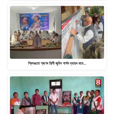
শ্বিলঙতো প্ৰাণৰ শিল্পী জুবিন গাৰ্গৰ ন্যায়ৰ বাবে…