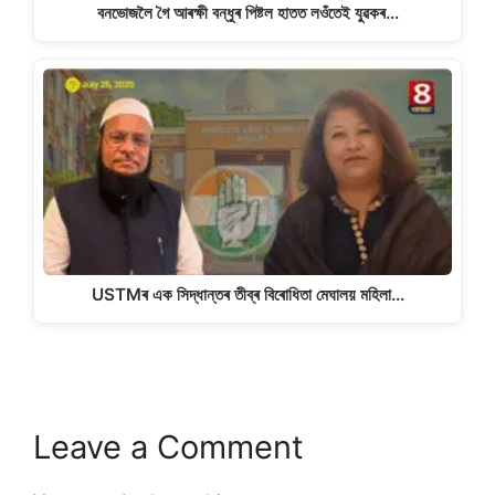
বনভোজলৈ গৈ আৰক্ষী বন্ধুৰ পিষ্টল হাতত লওঁতেই যুৱকৰ…
USTMৰ এক সিদ্ধান্তৰ তীব্ৰ বিৰোধিতা মেঘালয় মহিলা…
Leave a Comment