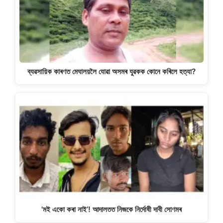
ব্যৱসায়িক কাৰণত মেঘালয়লৈ যোৱা অসমৰ যুৱকক কোনে কৰিলে হত্যা?
'মই একো কৰা নাই’! আদালতত নিজকে নিৰ্দোষী দাবী সোণমৰ