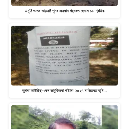
এমুঠি ভাতৰ তাড়না! পুনৰ এন্ধাৰ গহ্বৰত হেৰাল ১৮ শ্ৰমিক
তুৰাত আইছিছ-কেৰ ভাবুকিভৰা প’ষ্টাৰ! ২০২৭ ৰ ভিতৰত ভূমি…