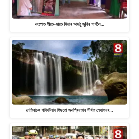
নংপোত গীতে-মাতে হিয়াৰ আমঠু জুবিন গাৰ্গলৈ…
নেতিবাচক পৰিঘটনাৰ পিছতো জনপ্ৰিয়তাৰ শীৰ্ষত মেঘালয়ৰ…