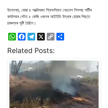
উল্লেখ্য, যোৱা ৪ অক্টোবৰত শ্বিলংস্থিত নেচনেল পিপলছ পাৰ্টীৰ
কাৰ্যালয়ৰ গেটত ৫ কেজি ওজনৰ আইইডি উদ্ধাৰ হোৱাৰ পিছতে
চাঞ্চল্যৰ সৃষ্টি হৈছিল।
W
F
T
X
C
S
h
a
el
o
h
Related Posts:
at
c
e
p
ar
s
e
gr
y
e
A
b
a
Li
p
o
m
n
p
o
k
k