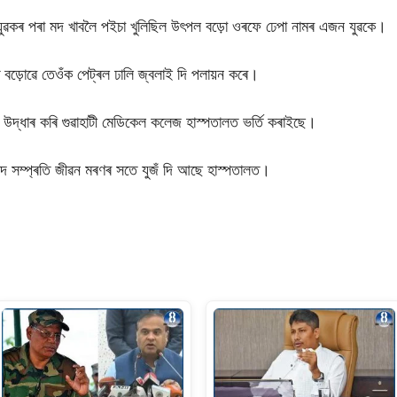
ৱকৰ পৰা মদ খাবলৈ পইচা খুলিছিল উৎপল বড়ো ওৰফে ঢেপা নামৰ এজন যুৱকে।
 বড়োৱে তেওঁক পেট্ৰল ঢালি জ্বলাই দি পলায়ন কৰে।
উদ্ধাৰ কৰি গুৱাহাটী মেডিকেল কলেজ হাস্পতালত ভৰ্তি কৰাইছে।
দ সম্প্ৰতি জীৱন মৰণৰ সতে যুজঁ দি আছে হাস্পতালত।
S
h
ar
e