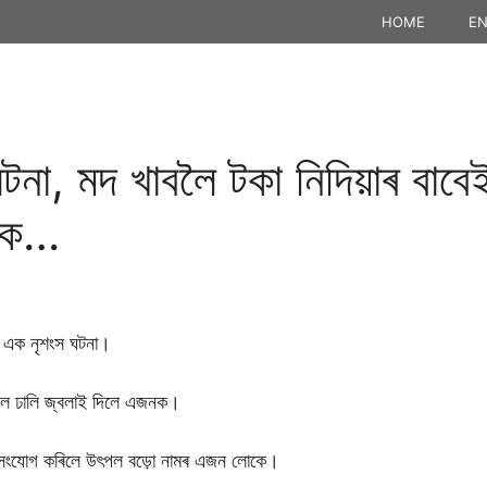
HOME
EN
টনা, মদ খাবলৈ টকা নিদিয়াৰ বাবেই
জনক…
ছে এক নৃশংস ঘটনা।
ৰ’ল ঢালি জ্বলাই দিলে এজনক।
সংযোগ কৰিলে উৎপল বড়ো নামৰ এজন লোকে।