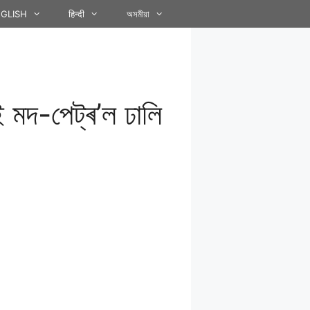
GLISH
हिन्दी
অসমীয়া
 মদ-পেট্ৰ’ল ঢালি