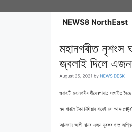
NEWS8 NorthEast
মহানগৰীত নৃশংস ঘ
জ্বলাই দিলে এ
August 25, 2021
by
NEWS DESK
গুৱাহাটী মহানগৰীৰ ধীৰেনপাৰাত সংঘটিত হৈ
মদ খাবলৈ টকা নিদিয়াৰ বাবেই মদ আৰু পেট্
আমজাদ আলী নামৰ এজন যুৱকৰ গাত অগ্নি