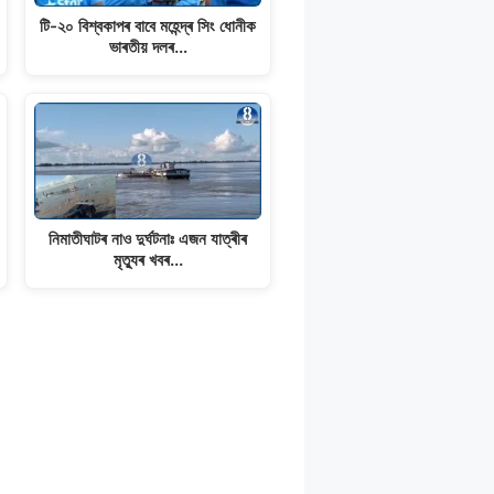
টি-২০ বিশ্বকাপৰ বাবে মহেন্দ্ৰ সিং ধোনীক
ভাৰতীয় দলৰ…
নিমাতীঘাটৰ নাও দুৰ্ঘটনাঃ এজন যাত্ৰীৰ
মৃত্যুৰ খবৰ...