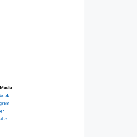
 Media
book
agram
ter
ube