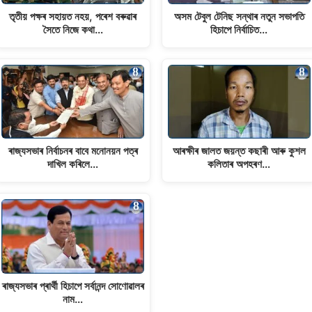
তৃতীয় পক্ষৰ সহায়ত নহয়, পৰেশ বৰুৱাৰ
অসম টেবুল টেনিছ সন্থাৰ নতুন সভাপতি
সৈতে নিজে কথা…
হিচাপে নিৰ্বাচিত…
ৰাজ্যসভাৰ নিৰ্বাচনৰ বাবে মনোনয়ন পত্ৰ
আৰক্ষীৰ জালত জয়ন্ত কছাৰী আৰু কুশল
দাখিল কৰিলে…
কলিতাৰ অপহৰণ…
ৰাজ্যসভাৰ প্ৰাৰ্থী হিচাপে সৰ্বানন্দ সোণোৱালৰ
নাম…