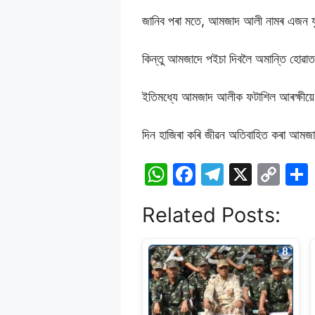
জানিব পৰা মতে, আমজাদ আলী নামৰ এজন যু
কিন্তু আমজাদে পইচা দিবলৈ অমান্তি হোৱাত
ইতিমধ্যে আমজাদ আলীক ফটাশিল আৰক্ষীয়ে 
দিন হাজিৰা কৰি জীৱন অতিবাহিত কৰা আমজা
W
F
T
X
C
h
a
el
o
Related Posts:
at
c
e
p
s
e
gr
y
A
b
a
Li
p
o
m
n
p
o
k