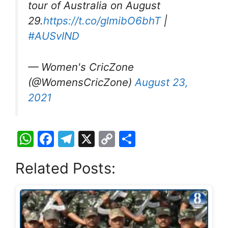
tour of Australia on August
29.
https://t.co/glmibO6bhT
|
#AUSvIND
— Women's CricZone
(@WomensCricZone)
August 23,
2021
W
F
T
X
C
S
h
a
el
o
h
Related Posts:
at
c
e
p
ar
s
e
gr
y
e
A
b
a
Li
p
o
m
n