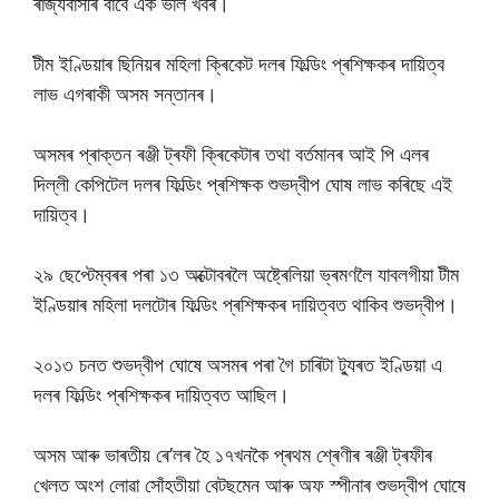
ৰাজ্যবাসীৰ বাবে এক ভাল খবৰ।
টীম ইণ্ডিয়াৰ ছিনিয়ৰ মহিলা ক্ৰিকেট দলৰ ফিল্ডিং প্ৰশিক্ষকৰ দায়িত্ব
লাভ এগৰাকী অসম সন্তানৰ।
অসমৰ প্ৰাক্তন ৰঞ্জী ট্ৰফী ক্ৰিকেটাৰ তথা বৰ্তমানৰ আই পি এলৰ
দিল্লী কেপিটেল দলৰ ফিল্ডিং প্ৰশিক্ষক শুভদ্বীপ ঘোষ লাভ কৰিছে এই
দায়িত্ব।
২৯ ছেপ্টেম্বৰৰ পৰা ১৩ অক্টোবৰলৈ অষ্ট্ৰেলিয়া ভ্ৰমণলৈ যাবলগীয়া টীম
ইণ্ডিয়াৰ মহিলা দলটোৰ ফিল্ডিং প্ৰশিক্ষকৰ দায়িত্বত থাকিব শুভদ্বীপ।
২০১৩ চনত শুভদ্বীপ ঘোষে অসমৰ পৰা গৈ চাৰিটা ট্যুৰত ইণ্ডিয়া এ
দলৰ ফিল্ডিং প্ৰশিক্ষকৰ দায়িত্বত আছিল।
অসম আৰু ভাৰতীয় ৰে’লৰ হৈ ১৭খনকৈ প্ৰথম শ্ৰেণীৰ ৰঞ্জী ট্ৰফীৰ
খেলত অংশ লোৱা সোঁহতীয়া বেটছমেন আৰু অফ স্পীনাৰ শুভদ্বীপ ঘোষে