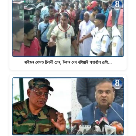
ৰাইজৰ ৰোষত চিলনী চোৰ, টকাৰ বেগ থপিয়াই পলাবলৈ চেষ্টা…