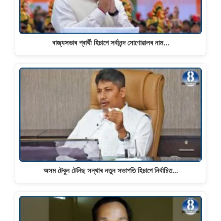
ৰাজ্যসভাৰ প্ৰাৰ্থী হিচাপে সৰ্বানন্দ সোণোৱালৰ নাম…
অসম টেবুল টেনিছ সন্থাৰ নতুন সভাপতি হিচাপে নিৰ্বাচিত…