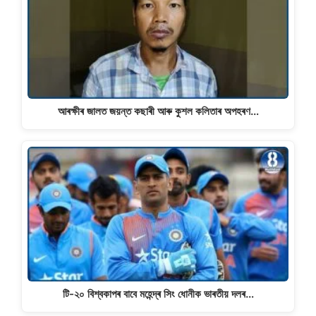
আৰক্ষীৰ জালত জয়ন্ত কছাৰী আৰু কুশল কলিতাৰ অপহৰণ…
টি-২০ বিশ্বকাপৰ বাবে মহেন্দ্ৰ সিং ধোনীক ভাৰতীয় দলৰ…