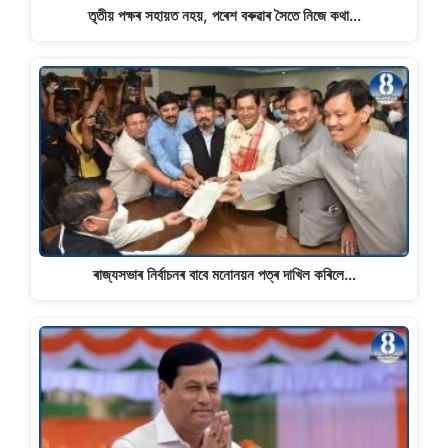
তৃতীয় পক্ষৰ সহায়ত নহয়, পৰেশ বৰুৱাৰ সৈতে নিজে কথা…
ৰাজ্যসভাৰ নিৰ্বাচনৰ বাবে মনোনয়ন পত্ৰ দাখিল কৰিলে…