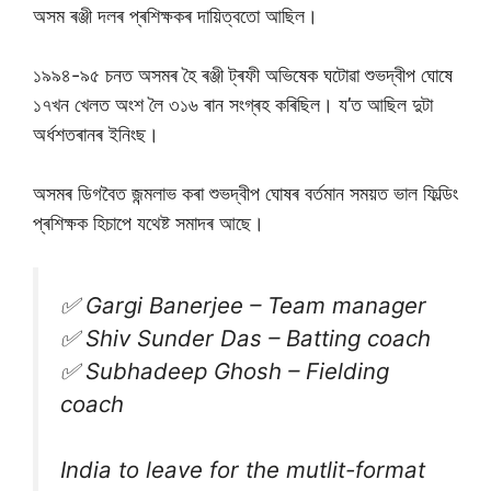
অসম ৰঞ্জী দলৰ প্ৰশিক্ষকৰ দায়িত্বতো আছিল।
১৯৯৪-৯৫ চনত অসমৰ হৈ ৰঞ্জী ট্ৰফী অভিষেক ঘটোৱা শুভদ্বীপ ঘোষে
১৭খন খেলত অংশ লৈ ৩১৬ ৰান সংগ্ৰহ কৰিছিল। য’ত আছিল দুটা
অৰ্ধশতৰানৰ ইনিংছ।
অসমৰ ডিগবৈত জন্মলাভ কৰা শুভদ্বীপ ঘোষৰ বৰ্তমান সময়ত ভাল ফিল্ডিং
প্ৰশিক্ষক হিচাপে যথেষ্ট সমাদৰ আছে।
✅ Gargi Banerjee – Team manager
✅ Shiv Sunder Das – Batting coach
✅ Subhadeep Ghosh – Fielding
coach
India to leave for the mutlit-format