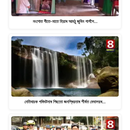
নংপোত গীতে-মাতে হিয়াৰ আমঠু জুবিন গাৰ্গলৈ…
নেতিবাচক পৰিঘটনাৰ পিছতো জনপ্ৰিয়তাৰ শীৰ্ষত মেঘালয়ৰ…