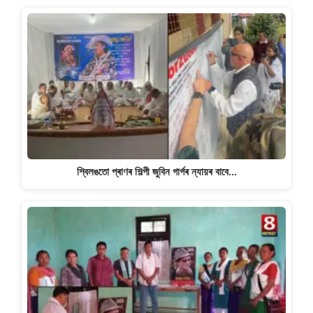
শ্বিলঙতো প্ৰাণৰ শিল্পী জুবিন গাৰ্গৰ ন্যায়ৰ বাবে…