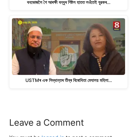
বনভোজলৈ গৈ আৰক্ষী বন্ধুৰ পিষ্টল হাতত লওঁতেই যুৱকৰ…
USTMৰ এক সিদ্ধান্তৰ তীব্ৰ বিৰোধিতা মেঘালয় মহিলা…
Leave a Comment