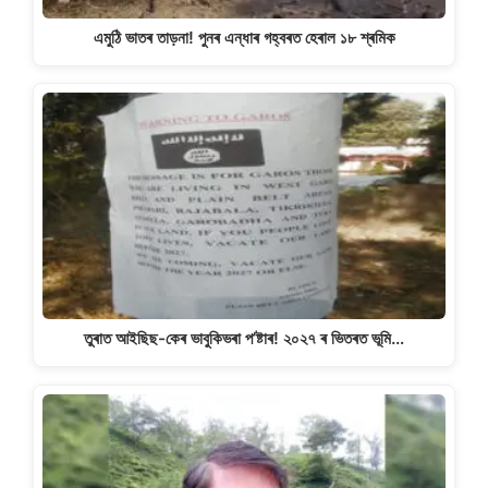
এমুঠি ভাতৰ তাড়না! পুনৰ এন্ধাৰ গহ্বৰত হেৰাল ১৮ শ্ৰমিক
তুৰাত আইছিছ-কেৰ ভাবুকিভৰা প’ষ্টাৰ! ২০২৭ ৰ ভিতৰত ভূমি…