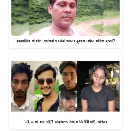
ব্যৱসায়িক কাৰণত মেঘালয়লৈ যোৱা অসমৰ যুৱকক কোনে কৰিলে হত্যা?
'মই একো কৰা নাই’! আদালতত নিজকে নিৰ্দোষী দাবী সোণমৰ