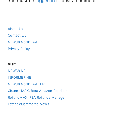
You must be
logged in
to post a comment.
About Us
Contact Us
NEWS8 NorthEast
Privacy Policy
Visit
NEWS8 NE
INFORMER NE
NEWS8 NorthEast I Hin
ChannelMAX: Best Amazon Repricer
RefundMAX: FBA Refunds Manager
Latest eCommerce News