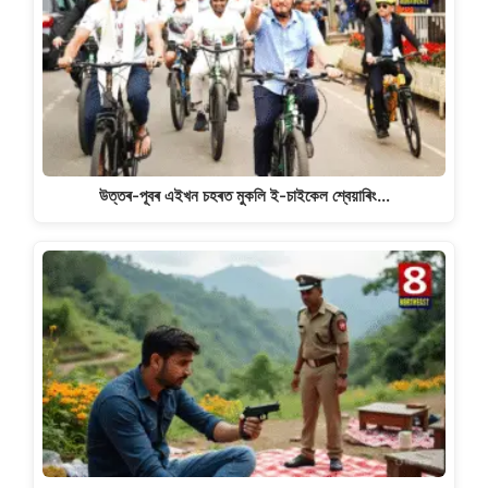
উত্তৰ-পূবৰ এইখন চহৰত মুকলি ই-চাইকেল শ্বেয়াৰিং…