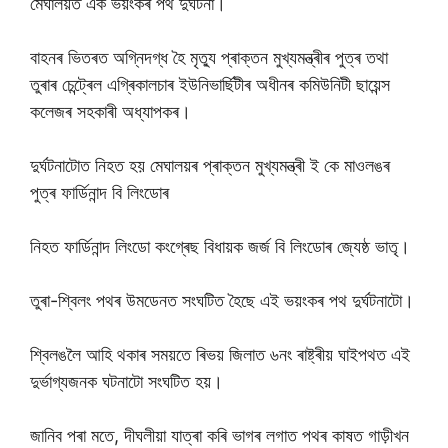
মেঘালয়ত এক ভয়ংকৰ পথ দুৰ্ঘটনা।
বাহনৰ ভিতৰত অগ্নিদগ্ধ হৈ মৃত্যু প্ৰাক্তন মুখ্যমন্ত্ৰীৰ পুত্ৰ তথা
তুৰাৰ চেন্ট্ৰেল এগ্ৰিকালচাৰ ইউনিভাৰ্ছিটীৰ অধীনৰ কমিউনিটী ছায়েন্স
কলেজৰ সহকাৰী অধ্যাপকৰ।
দুৰ্ঘটনাটোত নিহত হয় মেঘালয়ৰ প্ৰাক্তন মুখ্যমন্ত্ৰী ই কে মাওলঙৰ
পুত্ৰ ফাৰ্ডিনান্দ বি লিংডোৰ
নিহত ফাৰ্ডিনান্দ লিংডো কংগ্ৰেছ বিধায়ক জৰ্জ বি লিংডোৰ জ্যেষ্ঠ ভাতৃ।
তুৰা-শ্বিলং পথৰ উমডেনত সংঘটিত হৈছে এই ভয়ংকৰ পথ দুৰ্ঘটনাটো।
শ্বিলঙলৈ আহি থকাৰ সময়তে ৰিভয় জিলাত ৬নং ৰাষ্ট্ৰীয় ঘাইপথত এই
দুৰ্ভাগ্যজনক ঘটনাটো সংঘটিত হয়।
জানিব পৰা মতে, দীঘলীয়া যাত্ৰা কৰি ভাগৰ লগাত পথৰ কাষত গাড়ীখন