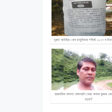
তুৰাত আইছিছ-কেৰ ভাবুকিভৰা প’ষ্টাৰ! ২০২৭ ৰ ভি
ব্যৱসায়িক কাৰণত মেঘালয়লৈ যোৱা অসমৰ যুৱকক ক
হত্যা?