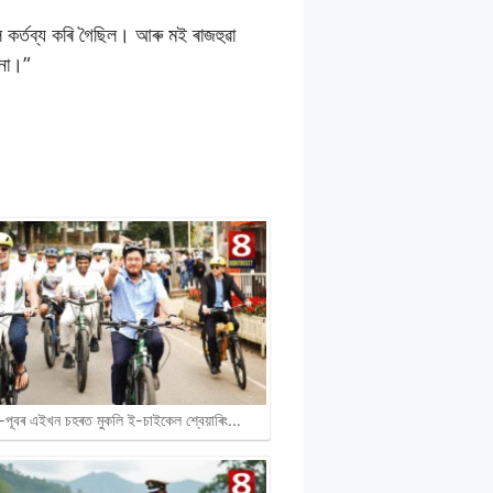
 কৰ্তব্য কৰি গৈছিল। আৰু মই ৰাজহুৱা
দনা।”
-পূবৰ এইখন চহৰত মুকলি ই-চাইকেল শ্বেয়াৰিং…