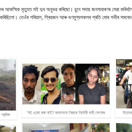
নৰ আকস্মিক মৃত্যুত মই দুখ অনুভৱ কৰিছো। চুনে সদায় জনসাধাৰণৰ সেৱা কৰিবলৈ
শংসা কৰিছিলো। তেওঁৰ পৰিয়াল, প্ৰিয়জন আৰু গুণমুগ্ধসকলৰ প্ৰতি মোৰ গভীৰ সমবে
'মই একো কৰা নাই’! আদালতত নিজকে নিৰ্দোষী দাবী সোণমৰ
উত্তৰ
৮ শ্ৰমিক