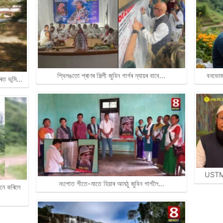
শ্বিলঙতো প্ৰাণৰ শিল্পী জুবিন গাৰ্গৰ ন্যায়ৰ বাবে…
বনভোজল
তৰত ভূমি…
USTMৰ 
নংপোত গীতে-মাতে হিয়াৰ আমঠু জুবিন গাৰ্গলৈ…
োনে কৰিলে