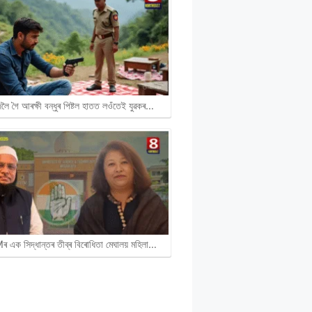
ৈ গৈ আৰক্ষী বন্ধুৰ পিষ্টল হাতত লওঁতেই যুৱকৰ…
এক সিদ্ধান্তৰ তীব্ৰ বিৰোধিতা মেঘালয় মহিলা…