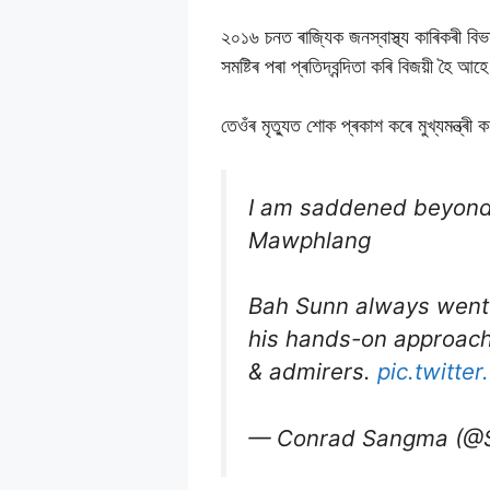
২০১৬ চনত ৰাজ্যিক জনস্বাস্থ্য কাৰিকৰী ব
সমষ্টিৰ পৰা প্ৰতিদ্বন্দিতা কৰি বিজয়ী হৈ আহ
তেওঁৰ মৃত্যুত শোক প্ৰকাশ কৰে মুখ্যমন্ত্ৰী
I am saddened beyond 
Mawphlang
Bah Sunn always went 
his hands-on approach 
& admirers.
pic.twitt
— Conrad Sangma (@