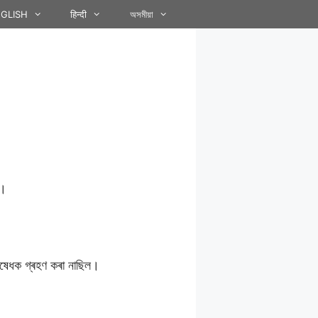
GLISH
हिन्दी
অসমীয়া
়।
িষেধক গ্ৰহণ কৰা নাছিল।