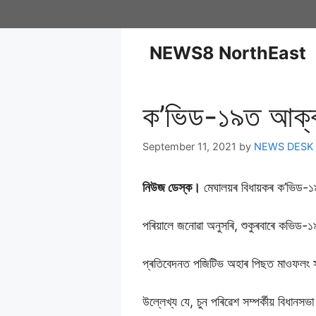
NEWS8 NorthEast
ক’ভিড-১৯ত আক্ৰান
September 11, 2021
by
NEWS DESK
নিউজ ডেস্ক।
মেঘালয়ৰ বিধায়কৰ ক’ভিড-১৯ত 
পৰিয়ালে জনোৱা অনুসৰি, শুকুৰবাৰে কভিড-
প্ৰতিবেদনত পজিটিভ অহাৰ পিছত মাওফলং সম
উল্লেখ্য যে, চুন পৰিৱেশ সম্পৰ্কীয় বিধান