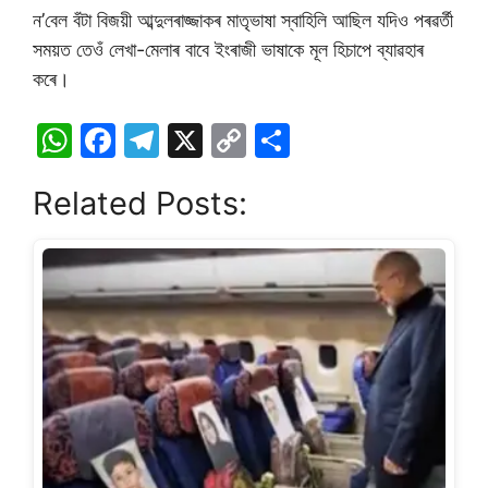
ন’বেল বঁটা বিজয়ী আব্দুলৰাজ্জাকৰ মাতৃভাষা স্বাহিলি আছিল যদিও পৰৱৰ্তী
সময়ত তেওঁ লেখা-মেলাৰ বাবে ইংৰাজী ভাষাকে মূল হিচাপে ব্যাৱহাৰ
কৰে।
W
F
T
X
C
S
h
a
el
o
h
Related Posts:
at
c
e
p
ar
s
e
gr
y
e
A
b
a
Li
p
o
m
n
p
o
k
k