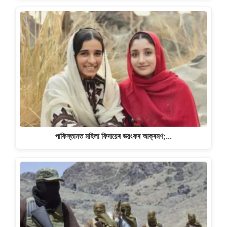
পাকিস্তানত মহিলা ফিদায়েৰ ভয়ংকৰ আক্ৰমণ;…