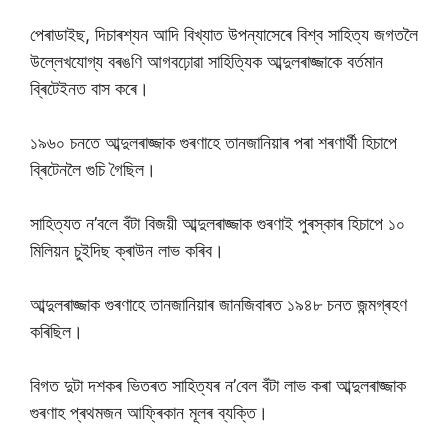
পেৰাডাইছ, দিচাৰশ্যন আদি বিখ্যাত উপন্যাসেৰে বিশ্ব সাহিত্য জগতলৈ
উল্লেখযোগ্য বৰঙণি আগবঢ়োৱা সাহিত্যিক আব্দুলৰাজ্জাকে বৰ্তমান
ব্ৰিটেইনত বাস কৰে।
১৯৬০ চনতে আব্দুলৰাজ্জাক গুৰণাহে তানজানিয়াৰ পৰা শৰণাৰ্থী হিচাপে
ব্ৰিটেনলৈ গুচি গৈছিল।
সাহিত্যত ন’বলে বঁটা বিজয়ী আব্দুলৰাজ্জাক গুৰণাই পুৰস্কাৰ হিচাপে ১০
মিলিয়ন চুইদিছ ক্ৰাউন লাভ কৰিব।
আব্দুলৰাজ্জাক গুৰণাহে তানজানিয়াৰ জানজিবাৰত ১৯৪৮ চনত জন্মগ্ৰহণ
কৰিছিল।
বিগত দুটা দশকৰ ভিতৰত সাহিত্যৰ ন’বেল বঁটা লাভ কৰা আব্দুলৰাজ্জাক
গুৰণাহ প্ৰথমজন আফ্ৰিকান মূলৰ ব্যক্তি।