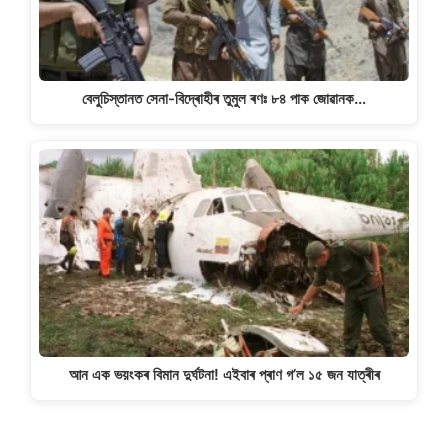
বেলুচিস্তানত সেনা-বিদ্ৰোহীৰ তুমুল ৰণঃ ৮৪ পাক জোৱানক…
আন এক ভয়ংকৰ বিমান দুৰ্ঘটনা! এইবাৰ প্ৰাণ গ’ল ১৫ জন যাত্ৰীৰ