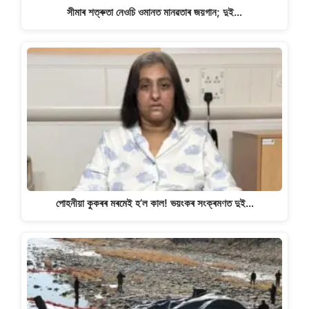
সীমাৰ শত্ৰুতা নেওচি ওমানত মানৱতাৰ জয়গান; দুই…
পোহনীয়া কুকৰৰ মৰমেই হ’ল কাল! ভয়ংকৰ সংক্ৰমণত দুই…