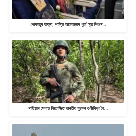
শোকাতুৰ যাত্ৰা; শান্তি আলোচনাৰ পূৰ্বে 'মৃত শিশু’ৰ…
ৰাছিয়াৰ সেনাত নিয়োজিত ভাৰতীয় যুৱকৰ গুলীবিদ্ধ হৈ…