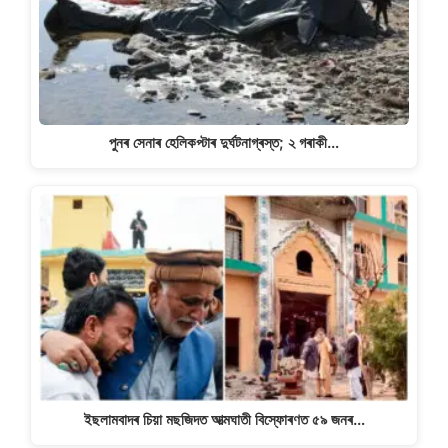
পুনৰ সেনাৰ হেলিকপ্টাৰ দুৰ্ঘটনাগ্ৰস্ত; ২ গৰাকী…
ইছলামবাদৰ চিয়া মছজিদত আত্মঘাতী বিস্ফোৰণত ৫৯ জনৰ…