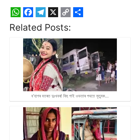
W
F
T
X
C
S
Related Posts:
h
a
e
o
h
a
c
l
p
a
t
e
e
y
r
s
b
g
L
e
A
o
r
i
p
o
a
n
p
k
m
k
ব’হাগৰ বতৰত দুঃখবৰ! বিহু গাই ওভতাৰ পথতে মৃত্যুক…