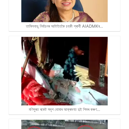
তামিলনাডু নিৰ্বাচনৰ আটাইতকৈ চহকী প্ৰাৰ্থী AIADMKৰ…
মণিপুৰত ৰকেট সদৃশ বোমাৰ আক্ৰমণত দুই শিশুৰ কৰুণ…