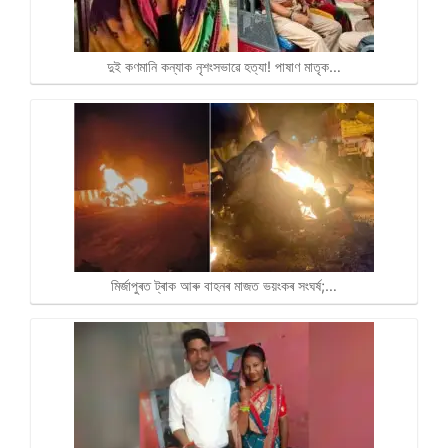
দুই কণমানি কন্যাক নৃশংসভাৱে হত্যা! পাষাণ মাতৃক…
মিৰ্জাপুৰত ট্ৰাক আৰু বাহনৰ মাজত ভয়ংকৰ সংঘৰ্ষ;…