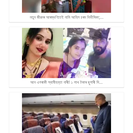
নতুন জীৱনৰ আৰম্ভণিতেই নামি আহিল চৰম বিভীষিকা;…
আন এগৰাকী স্বামীহন্তা নাৰী! ১ লাখ টকাৰ ছুপাৰী দি…