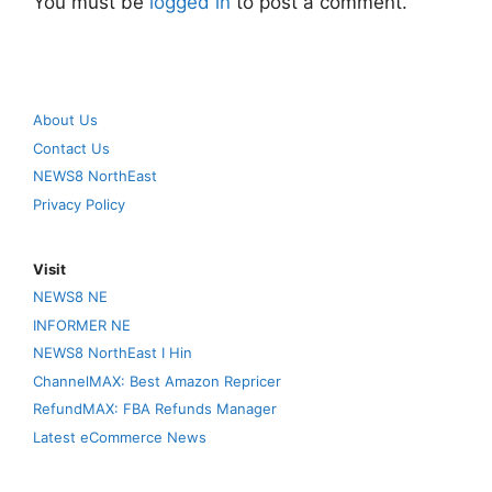
You must be
logged in
to post a comment.
About Us
Contact Us
NEWS8 NorthEast
Privacy Policy
Visit
NEWS8 NE
INFORMER NE
NEWS8 NorthEast I Hin
ChannelMAX: Best Amazon Repricer
RefundMAX: FBA Refunds Manager
Latest eCommerce News