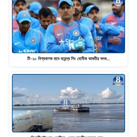
টি-২০ বিশ্বকাপৰ বাবে মহেন্দ্ৰ সিং ধোনীক ভাৰতীয় দলৰ…