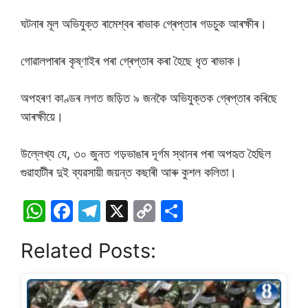
ঘটনাৰ মূল অভিযুক্ত ৰামেশ্বৰ ৰাভাক গ্ৰেপ্তাৰ গডচুক আৰক্ষীৰ।
গোৱালপাৰাৰ কৃষ্ণাইৰ পৰা গ্ৰেপ্তাৰ কৰা হৈছে ধৃত ৰাভাক।
অপহৰণ কাণ্ডৰ লগত জড়িত ৯ জনকৈ অভিযুক্তক গ্ৰেপ্তাৰ কৰিছে
আৰক্ষীয়ে।
উল্লেখ্য যে, ৩০ জুনত গড়ভাঙাৰ দূৰ্গম স্থানৰ পৰা অপহৃত হৈছিল
গুৱাহাটীৰ দুই ব্যৱসায়ী জয়ন্ত কছাৰী আৰু কুশল কলিতা।
W
F
T
X
C
S
h
a
el
o
h
Related Posts:
at
c
e
p
ar
s
e
gr
y
e
A
b
a
Li