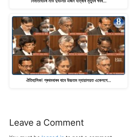
নিমাতীঘাটৰ নাও দুৰ্ঘটনাঃ এজন যাত্ৰীৰ মৃত্যুৰ খবৰ...
ঐতিহাসিক! প্ৰথমবাৰৰ বাবে উচ্চতম ন্যায়ালয়ত একেলগে…
Leave a Comment