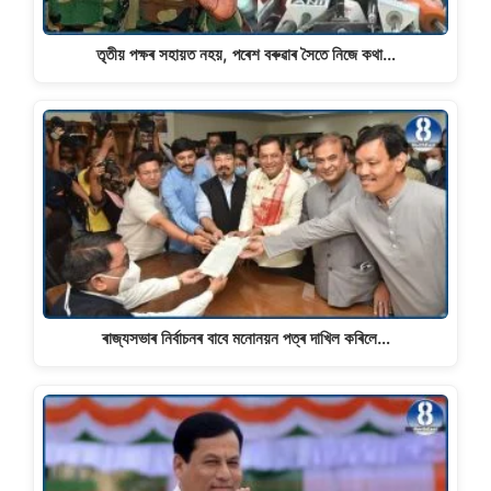
তৃতীয় পক্ষৰ সহায়ত নহয়, পৰেশ বৰুৱাৰ সৈতে নিজে কথা…
ৰাজ্যসভাৰ নিৰ্বাচনৰ বাবে মনোনয়ন পত্ৰ দাখিল কৰিলে…