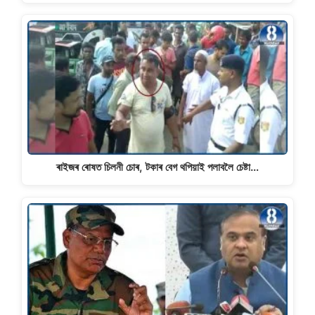
ৰাইজৰ ৰোষত চিলনী চোৰ, টকাৰ বেগ থপিয়াই পলাবলৈ চেষ্টা…