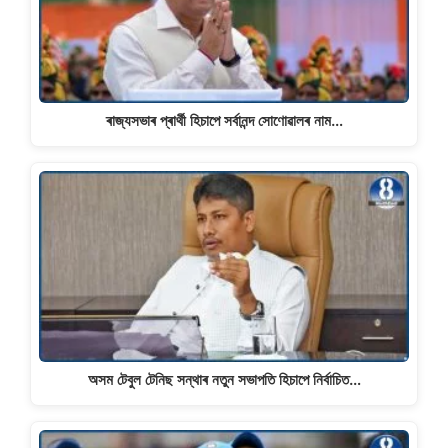
ৰাজ্যসভাৰ প্ৰাৰ্থী হিচাপে সৰ্বানন্দ সোণোৱালৰ নাম…
অসম টেবুল টেনিছ সন্থাৰ নতুন সভাপতি হিচাপে নিৰ্বাচিত…