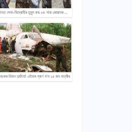
্তানত সেনা-বিদ্ৰোহীৰ তুমুল ৰণঃ ৮৪ পাক জোৱানক…
ংকৰ বিমান দুৰ্ঘটনা! এইবাৰ প্ৰাণ গ’ল ১৫ জন যাত্ৰীৰ