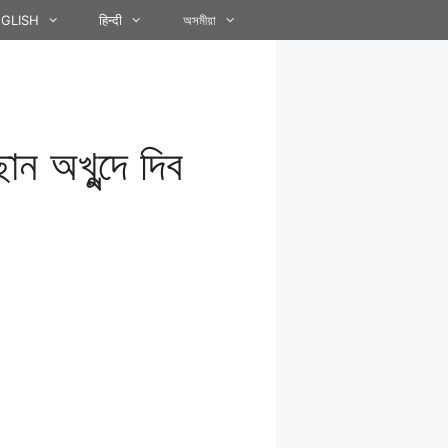
GLISH
हिन्दी
অসমীয়া
ন অখুন্দে দিব