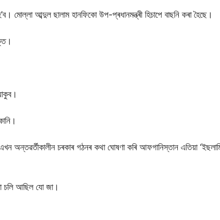
ী হ’ব। মোল্লা আব্দুল ছালাম হানফিকো উপ-প্ৰধানমন্ত্ৰী হিচাপে বাছনি কৰা হৈছে।
ক্তি।
 য়াকুব।
্কানি।
 এখন অন্তৱৰ্তীকালীন চৰকাৰ গঠনৰ কথা ঘোষণা কৰি আফগানিস্তান এতিয়া ‘ইছলামি
পৰা চলি আছিল যো জা।