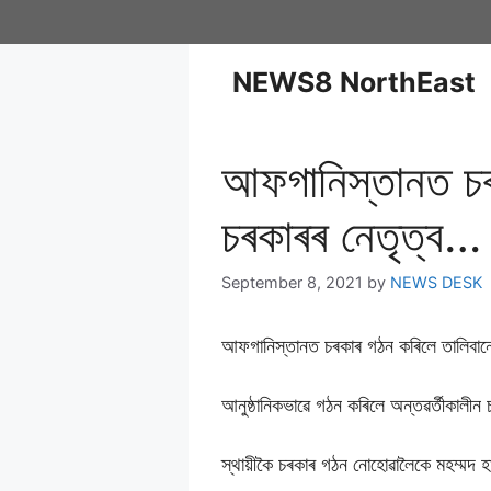
NEWS8 NorthEast
আফগানিস্তানত চৰক
চৰকাৰৰ নেতৃত্ব…
September 8, 2021
by
NEWS DESK
আফগানিস্তানত চৰকাৰ গঠন কৰিলে তালিবা
আনুষ্ঠানিকভাৱে গঠন কৰিলে অন্তৱৰ্তীকালীন
স্থায়ীকৈ চৰকাৰ গঠন নোহোৱালৈকে মহম্মদ হা