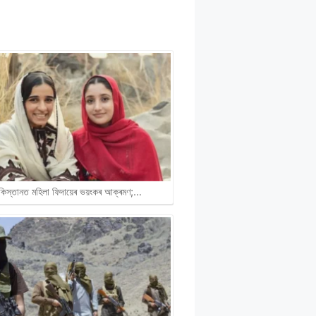
কিস্তানত মহিলা ফিদায়েৰ ভয়ংকৰ আক্ৰমণ;…