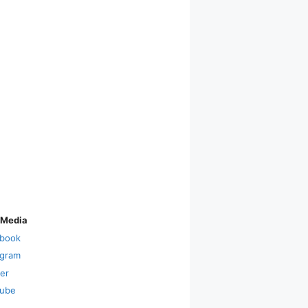
 Media
book
agram
ter
ube