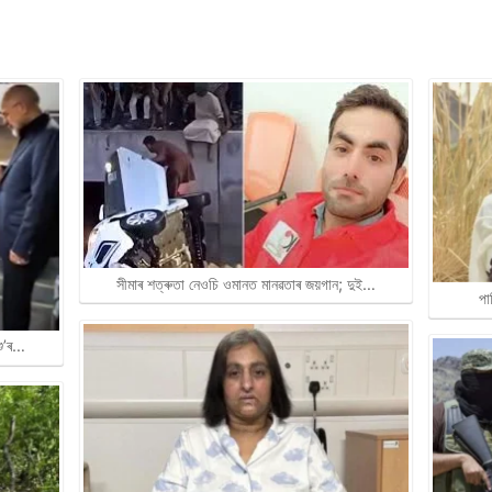
সীমাৰ শত্ৰুতা নেওচি ওমানত মানৱতাৰ জয়গান; দুই…
পা
শু’ৰ…