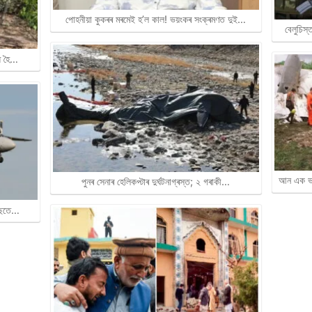
পোহনীয়া কুকৰৰ মৰমেই হ’ল কাল! ভয়ংকৰ সংক্ৰমণত দুই…
বেলুচিস
্ধ হৈ…
আন এক ভয়
পুনৰ সেনাৰ হেলিকপ্টাৰ দুৰ্ঘটনাগ্ৰস্ত; ২ গৰাকী…
 পাছতে…