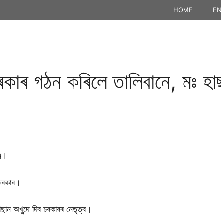
HOME
EN
াৰ গঠন কৰিলে তালিবানে, মঃ হাছা
নে।
 চৰকাৰ।
ছান অখুন্দে দিব চৰকাৰৰ নেতৃত্ব।