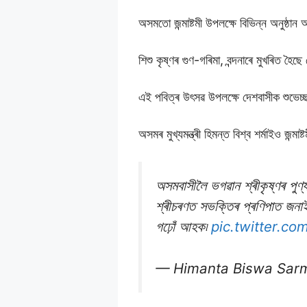
অসমতো জন্মাষ্টমী উপলক্ষে বিভিন্ন অনুষ্ঠা
শিশু কৃষ্ণৰ গুণ-গৰিমা, বন্দনাৰে মুখৰিত হৈছ
এই পবিত্ৰ উৎসৱ উপলক্ষে দেশবাসীক শুভেচ্ছা 
অসমৰ মুখ্যমন্ত্ৰী হিমন্ত বিশ্ব শৰ্মাইও জন
অসমবাসীলৈ ভগৱান শ্ৰীকৃষ্ণৰ পুণ্
শ্ৰীচৰণত সভক্তিৰ প্ৰণিপাত জনাইছ
গঢ়োঁ আহক৷
pic.twitter.c
— Himanta Biswa Sar