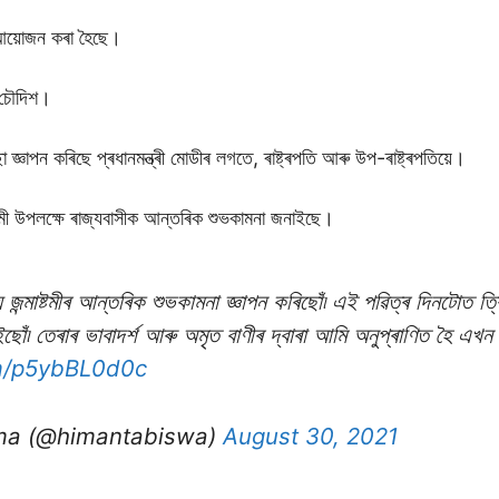
ন আয়োজন কৰা হৈছে।
ে চৌদিশ।
জ্ঞাপন কৰিছে প্ৰধানমন্ত্ৰী মোডীৰ লগতে, ৰাষ্ট্ৰপতি আৰু উপ-ৰাষ্ট্ৰপতিয়ে।
্মাষ্টমী উপলক্ষে ৰাজ্যবাসীক আন্তৰিক শুভকামনা জনাইছে।
য জন্মাষ্টমীৰ আন্তৰিক শুভকামনা জ্ঞাপন কৰিছোঁ৷ এই পৱিত্ৰ দিনটোত ত
োঁ৷ তেৰাৰ ভাবাদৰ্শ আৰু অমৃত বাণীৰ দ্বাৰা আমি অনুপ্ৰাণিত হৈ এখন
om/p5ybBL0d0c
ma (@himantabiswa)
August 30, 2021