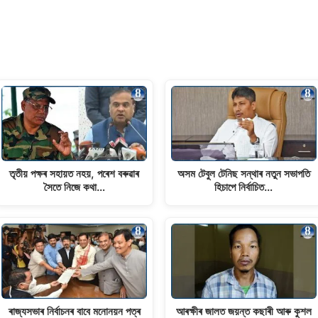
তৃতীয় পক্ষৰ সহায়ত নহয়, পৰেশ বৰুৱাৰ
অসম টেবুল টেনিছ সন্থাৰ নতুন সভাপতি
সৈতে নিজে কথা…
হিচাপে নিৰ্বাচিত…
ৰাজ্যসভাৰ নিৰ্বাচনৰ বাবে মনোনয়ন পত্ৰ
আৰক্ষীৰ জালত জয়ন্ত কছাৰী আৰু কুশল