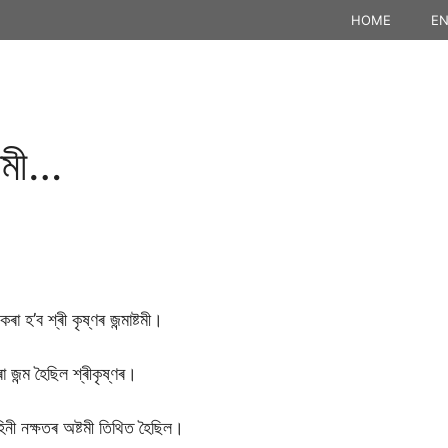
HOME
EN
্টমী…
 হ’ব শ্ৰী কৃষ্ণৰ জন্মাষ্টমী।
 জন্ম হৈছিল শ্ৰীকৃষ্ণৰ।
হিনী নক্ষতৰ অষ্টমী তিথিত হৈছিল।