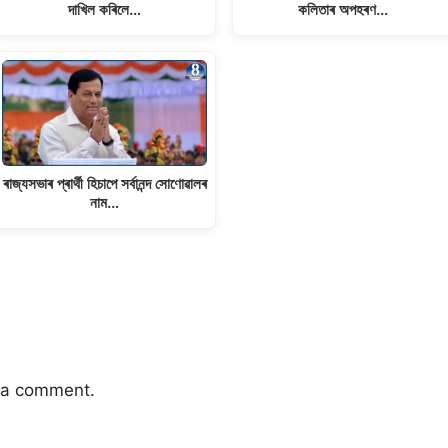
দাখিল কৰিলে…
কলিতাৰ অপহৰণ…
ৰাজ্যসভাৰ প্ৰাৰ্থী হিচাপে সৰ্বানন্দ সোণোৱালৰ
নাম…
 a comment.