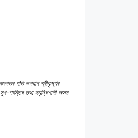
্ৰিজগতৰ পতি ভগৱান শ্ৰীকৃষ্ণৰ
 সুখ-শান্তিৰ তথা সমৃদ্ধিশালী অসম