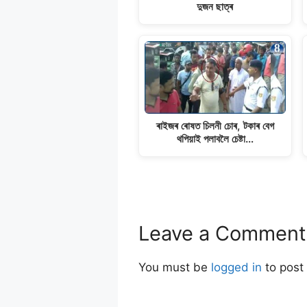
দুজন ছাত্ৰ
ৰাইজৰ ৰোষত চিলনী চোৰ, টকাৰ বেগ
থপিয়াই পলাবলৈ চেষ্টা…
Leave a Comment
You must be
logged in
to post