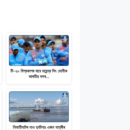
টি-২০ বিশ্বকাপৰ বাবে মহেন্দ্ৰ সিং ধোনীক
ভাৰতীয় দলৰ…
নিমাতীঘাটৰ নাও দুৰ্ঘটনাঃ এজন যাত্ৰীৰ