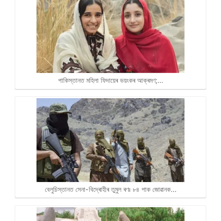
পাকিস্তানত মহিলা ফিদায়েৰ ভয়ংকৰ আক্ৰমণ;…
বেলুচিস্তানত সেনা-বিদ্ৰোহীৰ তুমুল ৰণঃ ৮৪ পাক জোৱানক…