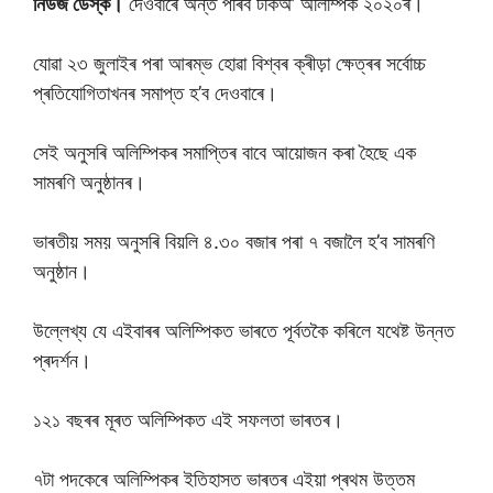
নিউজ ডেস্ক।
দেওবাৰে অন্ত পৰিব টকিঅ’ অলিম্পিক ২০২০ৰ।
যোৱা ২৩ জুলাইৰ পৰা আৰম্ভ হোৱা বিশ্বৰ ক্ৰীড়া ক্ষেত্ৰৰ সৰ্বোচ্চ
প্ৰতিযোগিতাখনৰ সমাপ্ত হ’ব দেওবাৰে।
সেই অনুসৰি অলিম্পিকৰ সমাপ্তিৰ বাবে আয়োজন কৰা হৈছে এক
সামৰণি অনুষ্ঠানৰ।
ভাৰতীয় সময় অনুসৰি বিয়লি ৪.৩০ বজাৰ পৰা ৭ বজালৈ হ’ব সামৰণি
অনুষ্ঠান।
উল্লেখ্য যে এইবাৰৰ অলিম্পিকত ভাৰতে পূৰ্বতকৈ কৰিলে যথেষ্ট উন্নত
প্ৰদৰ্শন।
১২১ বছৰৰ মূৰত অলিম্পিকত এই সফলতা ভাৰতৰ।
৭টা পদকেৰে অলিম্পিকৰ ইতিহাসত ভাৰতৰ এইয়া প্ৰথম উত্তম