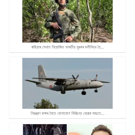
ৰাছিয়াৰ সেনাত নিয়োজিত ভাৰতীয় যুৱকৰ গুলীবিদ্ধ হৈ…
নিয়ন্ত্ৰণ কক্ষৰ সৈতে যোগাযোগ বিচ্ছিন্ন হোৱাৰ পাছতে…