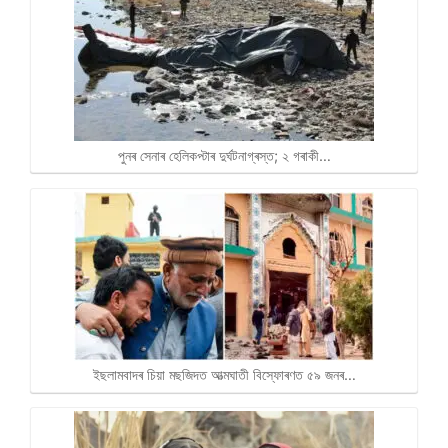
পুনৰ সেনাৰ হেলিকপ্টাৰ দুৰ্ঘটনাগ্ৰস্ত; ২ গৰাকী…
ইছলামবাদৰ চিয়া মছজিদত আত্মঘাতী বিস্ফোৰণত ৫৯ জনৰ…