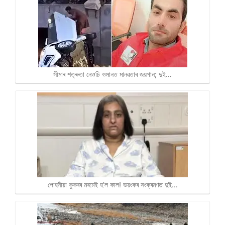
সীমাৰ শত্ৰুতা নেওচি ওমানত মানৱতাৰ জয়গান; দুই…
পোহনীয়া কুকৰৰ মৰমেই হ’ল কাল! ভয়ংকৰ সংক্ৰমণত দুই…