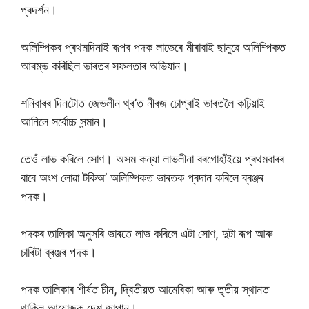
প্ৰদৰ্শন।
অলিম্পিকৰ প্ৰথমদিনাই ৰূপৰ পদক লাভেৰে মীৰাবাই ছানুৱে অলিম্পিকত
আৰম্ভ কৰিছিল ভাৰতৰ সফলতাৰ অভিযান।
শনিবাৰৰ দিনটোত জেভলীন থ্ৰ’ত নীৰজ চোপ্ৰাই ভাৰতলৈ কঢ়িয়াই
আনিলে সৰ্বোচ্চ সন্মান।
তেওঁ লাভ কৰিলে সোণ। অসম কন্যা লাভলীনা বৰগোহাঁইয়ে প্ৰথমবাৰৰ
বাবে অংশ লোৱা টকিঅ’ অলিম্পিকত ভাৰতক প্ৰদান কৰিলে ব্ৰঞ্জৰ
পদক।
পদকৰ তালিকা অনুসৰি ভাৰতে লাভ কৰিলে এটা সোণ, দুটা ৰূপ আৰু
চাৰিটা ব্ৰঞ্জৰ পদক।
পদক তালিকাৰ শীৰ্ষত চীন, দ্বিতীয়ত আমেৰিকা আৰু তৃতীয় স্থানত
থাকিল আয়োজক দেশ জাপান।