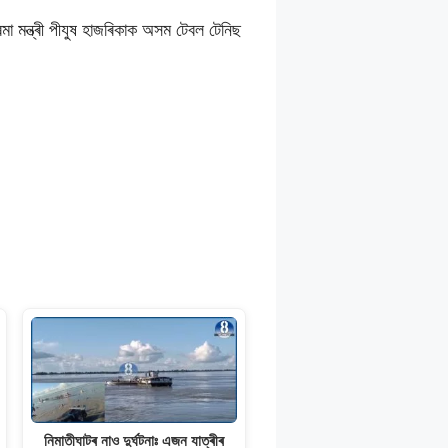
 মন্ত্ৰী পীযুষ হাজৰিকাক অসম টেবল টেনিছ
নিমাতীঘাটৰ নাও দুৰ্ঘটনাঃ এজন যাত্ৰীৰ