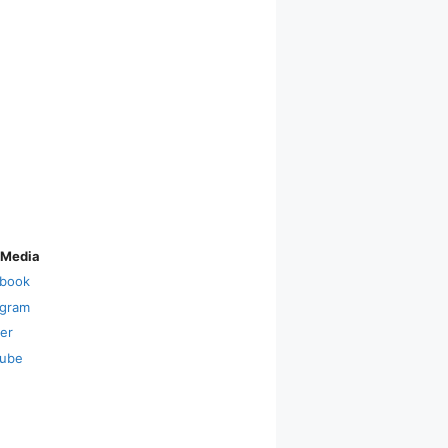
 Media
book
agram
ter
ube