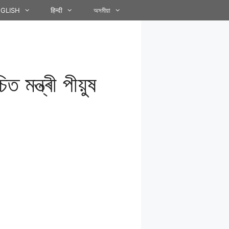
GLISH
हिन्दी
অসমীয়া
 মন্ত্ৰী পীয়ুষ