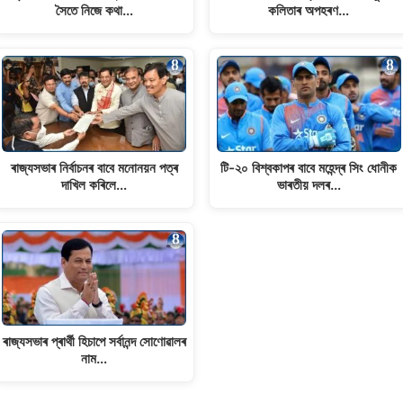
সৈতে নিজে কথা…
কলিতাৰ অপহৰণ…
ৰাজ্যসভাৰ নিৰ্বাচনৰ বাবে মনোনয়ন পত্ৰ
টি-২০ বিশ্বকাপৰ বাবে মহেন্দ্ৰ সিং ধোনীক
দাখিল কৰিলে…
ভাৰতীয় দলৰ…
ৰাজ্যসভাৰ প্ৰাৰ্থী হিচাপে সৰ্বানন্দ সোণোৱালৰ
নাম…