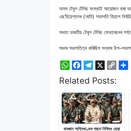
অসম টেবুল টেনিছ সংস্থাই আয়োজন কৰা ভাৰ
এছ’চিয়েশ্যনৰ (আটা) সভাপতি হিচাপে নিৰ্বা
সভাত ভাৰতীয় টেবুল টেনিছ ফেডাৰেচনৰ পৰ্
সভাৰ সভাপতিত্ব কৰিছিল সন্থাৰ উপ–সভাপত
W
F
T
X
C
S
Related Posts:
h
a
e
o
h
a
c
l
p
a
t
e
e
y
r
s
b
g
L
e
A
o
r
i
p
o
a
n
বাঘজান অগ্নিকাণ্ডৰ পাছত নিষিদ্ধ হোৱা