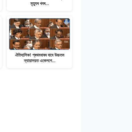
মৃত্যুৰ খবৰ...
ঐতিহাসিক! প্ৰথমবাৰৰ বাবে উচ্চতম
ন্যায়ালয়ত একেলগে…