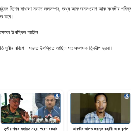
্চুৱেল বিশেষ সাধাৰণ সভাত জলসম্পদ, তথ্য আৰু জনসংযোগ আৰু সংসদীয় পৰিক্ৰমা
চিত কৰে।
যবেক্ষকো উপস্থিত আছিল।
ি মুনীন নবিশে। সভাত উপস্থিত আছিল সাঃ সম্পাদক ত্ৰিদীপ দুৱৰা।
তৃতীয় পক্ষৰ সহায়ত নহয়, পৰেশ বৰুৱাৰ
আৰক্ষীৰ জালত জয়ন্ত কছাৰী আৰু কুশল