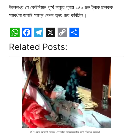
উল্লেখ্য যে কেইদিমান পূৰ্বে চানুৱে প্ৰায় ১৫০ জন ট্ৰাক চালকক
সম্বৰ্ধনা জনাই সমগ্ৰ দেশৰ হৃদয় জয় কৰিছিল।
W
F
T
X
C
S
Related Posts:
h
a
e
o
h
a
c
l
p
a
t
e
e
y
r
s
b
g
L
e
A
o
r
i
p
o
a
n
p
k
m
k
মণিপুৰত ৰকেট সদৃশ বোমাৰ আক্ৰমণত দুই শিশুৰ কৰুণ…