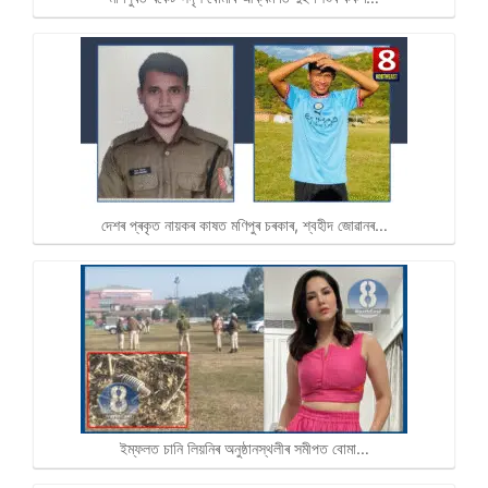
দেশৰ প্ৰকৃত নায়কৰ কাষত মণিপুৰ চৰকাৰ, শ্বহীদ জোৱানৰ…
ইম্ফলত চানি লিয়নিৰ অনুষ্ঠানস্থলীৰ সমীপত বােমা…