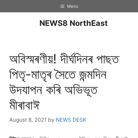
Menu
NEWS8 NorthEast
অবিস্মৰণীয়! দীৰ্ঘদিনৰ পাছত
পিতৃ-মাতৃৰ সৈতে জন্মদিন
উদযাপন কৰি অভিভূত
মীৰাবাঈ
August 8, 2021
by
NEWS DESK