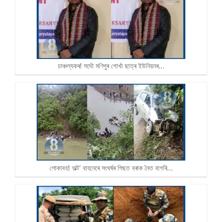
চাঞ্চল্যকৰ! সদৌ মণিপুৰ গোৰ্খা ছাত্ৰ ইউনিয়নৰ…
শোকাবহ! অল্ট’ বাহনেৰে সংঘৰ্ষৰ পিছত বৰাক নৈত বাগৰি…