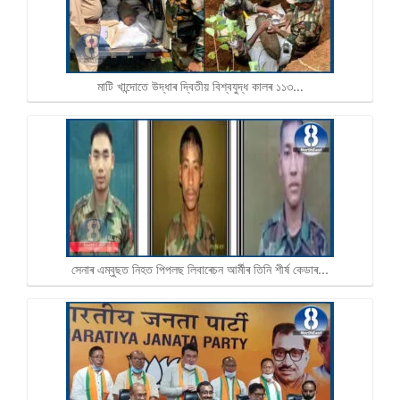
মাটি খান্দোতে উদ্ধাৰ দ্বিতীয় বিশ্বযুদ্ধ কালৰ ১১৩…
সেনাৰ এম্বুছত নিহত পিপলছ লিবাৰেচন আৰ্মীৰ তিনি শীৰ্ষ কেডাৰ...