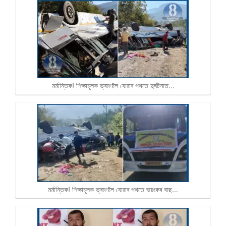
মৰ্মান্তিক! শিক্ষামূলক ভ্ৰমণলৈ যোৱাৰ পথতে দুৰ্ঘটনাত…
মৰ্মান্তিক! শিক্ষামূলক ভ্ৰমণলৈ যোৱাৰ পথতে ভয়ংকৰ বাছ…