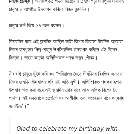
নিউজ ডেস্ক।
অলিম্পিকত পদক জয়েৰে ইতিহাস গঢ়া মণিপুৰৰ মীৰাবাই
চানুৱে ৮ আগষ্টত উদযাপন কৰিলে নিজৰ জন্মদিন।
চানুৱে ভৰি দিয়ে ২৭ বছৰ বয়সত।
মীৰাবাঈৰ বাবে এই জন্মদিন আছিল অতি বিশেষ কিয়নাে দীৰ্ঘদিন অন্তত
নিজৰ বাসগৃহত পিতৃ-মাতৃৰ উপস্থিতিত উদযাপন কৰিলে এই বিশেষ
দিনটাে। তাতে আকৌ অলিম্পিকত পদক জয়ৰ গৌৰৱ।
মীৰাবাঈ চানুৱে টুইট কৰি কয় ”পৰিয়ালৰ সৈতে দীৰ্ঘদিনৰ বিৰতিৰ অন্তত
নিজৰ জন্মদিন উদযাপন কৰি মই অতি সুখী। অলিম্পিকত পদকৰ ৰূপত
উপহাৰ লাভ কৰা বাবে এই জন্মদিন মােৰ বাবে আৰু অধিক বিশেষ হৈ
পৰিল। মই সকলােকে তেওঁলােকৰ আশীৰ্বাদ তথা শুভেচ্ছাৰ বাবে ধন্যবাদ
জনাইছােঁ।”
Glad to celebrate my birthday with