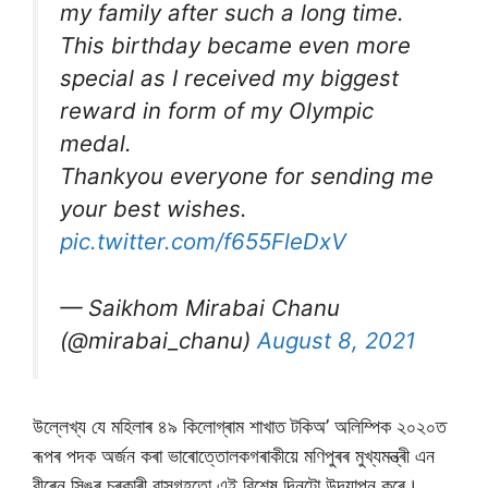
my family after such a long time.
This birthday became even more
special as I received my biggest
reward in form of my Olympic
medal.
Thankyou everyone for sending me
your best wishes.
pic.twitter.com/f655FleDxV
— Saikhom Mirabai Chanu
(@mirabai_chanu)
August 8, 2021
উল্লেখ্য যে মহিলাৰ ৪৯ কিলোগ্ৰাম শাখাত টকিঅ’ অলিম্পিক ২০২০ত
ৰূপৰ পদক অৰ্জন কৰা ভাৰোত্তোলকগৰাকীয়ে মণিপুৰৰ মুখ্যমন্ত্ৰী এন
বীৰেন সিঙৰ চৰকাৰী বাসগৃহতাে এই বিশেষ দিনটো উদযাপন কৰে।