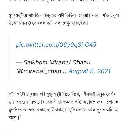
মুখ্যমন্ত্ৰীয়ে সামাজিক মাধ্যমত এটা ভিডিঅ’ শ্বেয়াৰ কৰে। য’ত চানুৱে
বীৰেন সিঙৰ সৈতে কেক কাটি থকা দেখুওৱা হৈছিল।
pic.twitter.com/06y0qShC45
— Saikhom Mirabai Chanu
(@mirabai_chanu)
August 8, 2021
ভিডিঅ’টো শ্বেয়াৰ কৰি মুখ্যমন্ত্ৰী সিঙে লিখে, “মীৰাবাই চানুক তেওঁৰ
২৭ তম জন্মদিনত মোৰ চৰকাৰী বাসভৱনত পাই আনন্দিত হওঁ। তোমাক
জন্মদিনৰ শুভেচ্ছা জনাইছো মীৰাবাই। তুমি দেশলৈ আৰু সুনাম কঢ়িয়াই
আনা।”