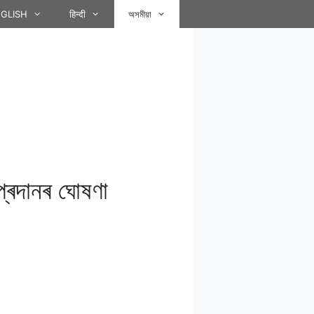
GLISH
हिन्दी
অসমীয়া
্ৰদানৰ ঘােষণা