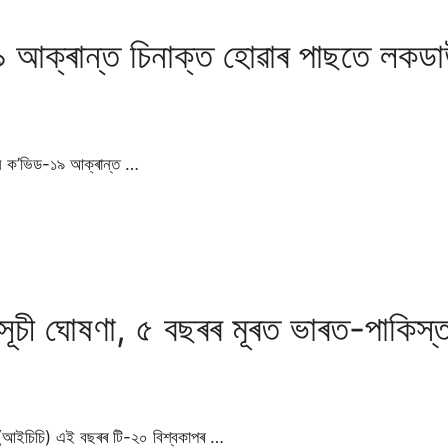
 আক্ৰান্ত চিনাক্ত হােৱাৰ পাছতে লকডা
জন ক’ভিড-১৯ আক্ৰান্ত …
চী ঘোষণা, ৫ বছৰৰ মূৰত ভাৰত-পাকিস্তা
 (আইচিচি) এই বছৰৰ টি-২০ বিশ্বকাপৰ …