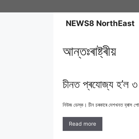
NEWS8 NorthEast
আন্তঃৰাষ্ট্ৰীয়
চীনত প্ৰযোজ্য হ’ল ৩ 
নিউজ ডেস্ক। চীন চৰকাৰে দেশখনত হ্ৰাস পো
Read more