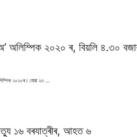
’ অলিম্পিক ২০২০ ৰ, বিয়লি ৪.৩০ বজা
অলিম্পিক ২০২০ৰ। যোৱা ২৩ …
ৃত্যু ১৬ বৰযাত্ৰীৰ, আহত ৬