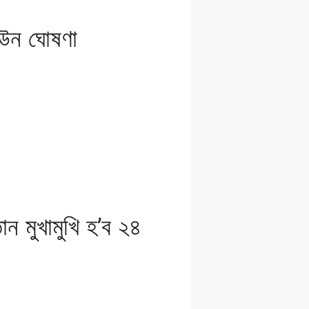
উন ঘােষণা
ন মুখামুখি হ’ব ২৪