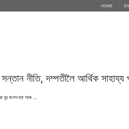
HOME
EN
সন্তান নীতি, দম্পতীলৈ আৰ্থিক সাহায্য প
ৱা যুৱ জনসংখ্যা আৰু …