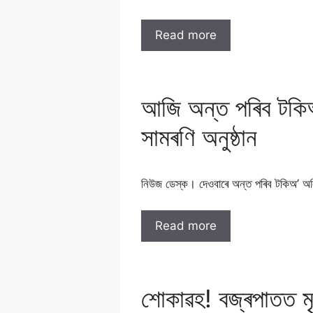
Read more
আজি অন্ত পৰিব টকিঅ
সামৰণি অনুষ্ঠান
নিউজ ডেস্ক। দেওবাৰে অন্ত পৰিব টকিঅ’ 
Read more
শােকাৱহ! বজ্ৰপাতত ম