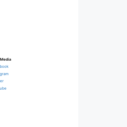
 Media
book
agram
ter
ube