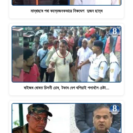
মাদ্ৰাছাৰ পৰা ৰহস্যজনকভাৱে নিৰুদ্দেশ দুজন ছাত্ৰ
ৰাইজৰ ৰোষত চিলনী চোৰ, টকাৰ বেগ থপিয়াই পলাবলৈ চেষ্টা…