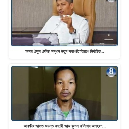
অসম টেবুল টেনিছ সন্থাৰ নতুন সভাপতি হিচাপে নিৰ্বাচিত…
আৰক্ষীৰ জালত জয়ন্ত কছাৰী আৰু কুশল কলিতাৰ অপহৰণ…