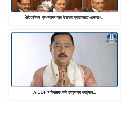
ঐতিহাসিক! প্ৰথমবাৰৰ বাবে উচ্চতম ন্যায়ালয়ত একেলগে…
AIUDF ৰ বিধায়ক ফনী তালুকদাৰ পদত্যাগ...