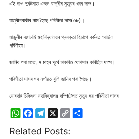
এই নাও দুৰ্ঘটনাত এজন যাত্ৰীৰ মৃত্যুৰ খবৰ লাভ।
যাত্ৰীগৰাকীৰ নাম হৈছে পৰিণীতা দাস(৩৮)।
মাজুলীৰ ৰঙাচাহি মহাবিদ্যালয়ৰ প্ৰবক্তা হিচাপে কৰ্মৰত আছিল
পৰিণীতা।
জানিব পৰা মতে, ৭ মাহৰ পূৰ্বে চাকৰিত যোগদান কৰিছিল দাসে।
পৰিণীতা দাসৰ ঘৰ নগাঁৱত বুলি জানিব পৰা গৈছে।
যোৰহাট চিকিৎসা মহাবিদ্যালয় হস্পিটেলত মৃত্যু হয় পৰিনীতা দাসৰ
W
F
T
X
C
S
h
a
el
o
h
Related Posts:
at
c
e
p
ar