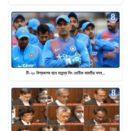
টি-২০ বিশ্বকাপৰ বাবে মহেন্দ্ৰ সিং ধোনীক ভাৰতীয় দলৰ…