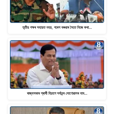
তৃতীয় পক্ষৰ সহায়ত নহয়, পৰেশ বৰুৱাৰ সৈতে নিজে কথা…
ৰাজ্যসভাৰ প্ৰাৰ্থী হিচাপে সৰ্বানন্দ সোণোৱালৰ নাম…