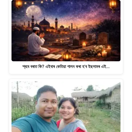
শ্ববে বৰাত কি? এইবাৰ কেতিয়া পালন কৰা হ’ব ইছলামৰ এই…