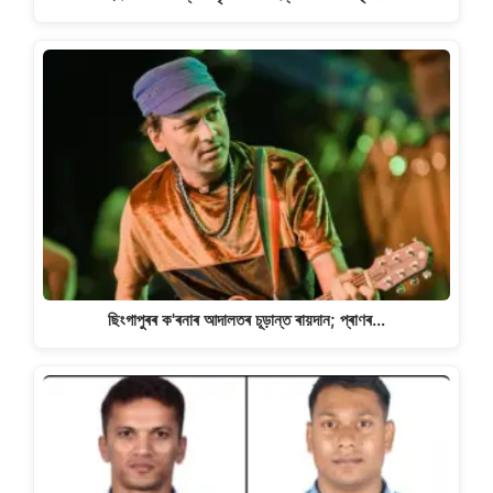
ছিংগাপুৰৰ ক'ৰনাৰ আদালতৰ চূড়ান্ত ৰায়দান; প্ৰাণৰ…