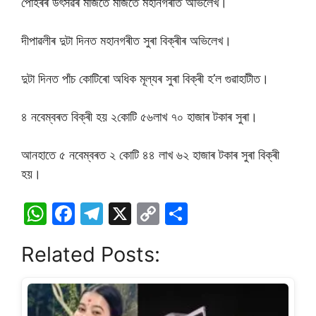
পোহৰৰ উৎসৱৰ মাজতে মাজতে মহানগৰীত অভিলেখ।
দীপাৱলীৰ দুটা দিনত মহানগৰীত সুৰা বিক্ৰীৰ অভিলেখ।
দুটা দিনত পাঁচ কোটিৰো অধিক মূল্যৰ সুৰা বিক্ৰী হ’ল গুৱাহাটীত।
৪ নবেম্বৰত বিক্ৰী হয় ২কোটি ৫৬লাখ ৭০ হাজাৰ টকাৰ সুৰা।
আনহাতে ৫ নবেম্বৰত ২ কোটি ৪৪ লাখ ৬২ হাজাৰ টকাৰ সুৰা বিক্ৰী
হয়।
W
F
T
X
C
S
h
a
el
o
h
Related Posts:
at
c
e
p
ar
s
e
gr
y
e
A
b
a
Li