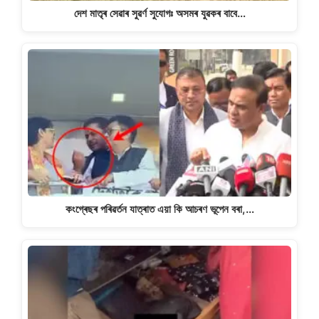
দেশ মাতৃৰ সেৱাৰ সুৱৰ্ণ সুযোগঃ অসমৰ যুৱকৰ বাবে…
কংগ্ৰেছৰ পৰিৱৰ্তন যাত্ৰাত এয়া কি আচৰণ ভূপেন বৰা,…