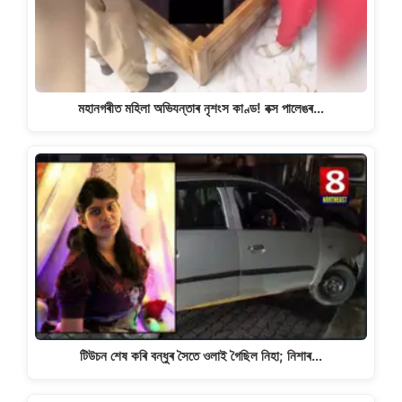
মহানগৰীত মহিলা অভিযন্তাৰ নৃশংস কাণ্ড! বক্স পালেঙৰ…
টিউচন শেষ কৰি বন্ধুৰ সৈতে ওলাই গৈছিল নিহা; নিশাৰ…