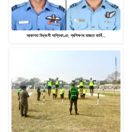
আকাশত বিধ্বংসী অগ্নিকাণ্ড; প্ৰশিক্ষণৰ মাজতে কাৰ্বি…