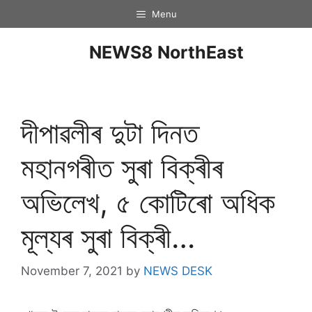
Menu
NEWS8 NorthEast
দীপাৱলীৰ দুটা দিনত
মহানগৰীত সুৰা বিক্ৰীৰ
অভিলেখ, ৫ কোটিৰো অধিক
মূল্যৰ সুৰা বিক্ৰী…
November 7, 2021
by
NEWS DESK