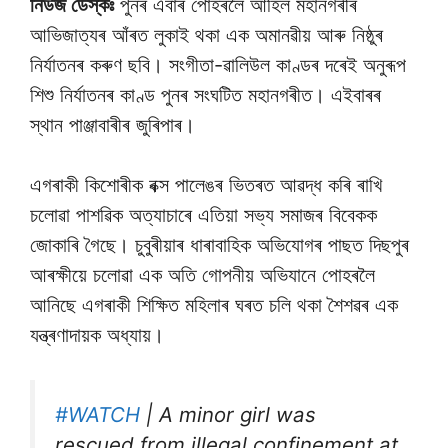
নিউজ ডেস্কঃ
পুনৰ এবাৰ পোহৰলৈ আহিল মহানগৰীৰ
আভিজাত্যৰ আঁৰত লুকাই থকা এক অমানৱীয় আৰু নিষ্ঠুৰ
নিৰ্যাতনৰ কৰুণ ছবি। সংগীতা-ৱালিউল কাণ্ডৰ দৰেই অনুৰূপ
শিশু নিৰ্যাতনৰ কাণ্ড পুনৰ সংঘটিত মহানগৰীত। এইবাৰৰ
স্থান পাঞ্জাবাৰীৰ জুৰিপাৰ।
এগৰাকী কিশোৰীক বক্স পালেঙৰ ভিতৰত আৱদ্ধ কৰি ৰাখি
চলোৱা পাশৱিক অত্যাচাৰে এতিয়া সভ্য সমাজৰ বিবেকক
জোকাৰি গৈছে। চুবুৰীয়াৰ ধাৰাবাহিক অভিযোগৰ পাছত দিছপুৰ
আৰক্ষীয়ে চলোৱা এক অতি গোপনীয় অভিযানে পোহৰলৈ
আনিছে এগৰাকী শিক্ষিত মহিলাৰ ঘৰত চলি থকা শৈশৱৰ এক
যন্ত্ৰণাদায়ক অধ্যায়।
#WATCH
| A minor girl was
rescued from illegal confinement at