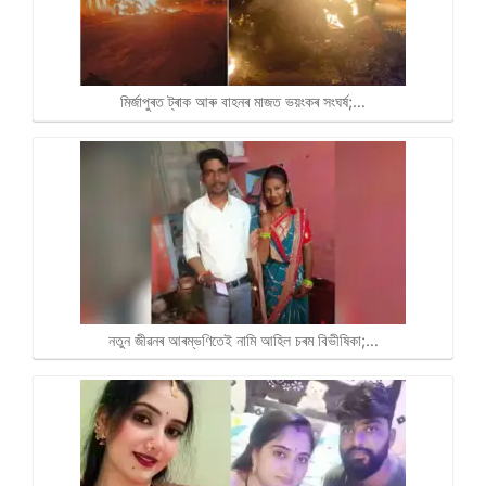
মিৰ্জাপুৰত ট্ৰাক আৰু বাহনৰ মাজত ভয়ংকৰ সংঘৰ্ষ;…
নতুন জীৱনৰ আৰম্ভণিতেই নামি আহিল চৰম বিভীষিকা;…