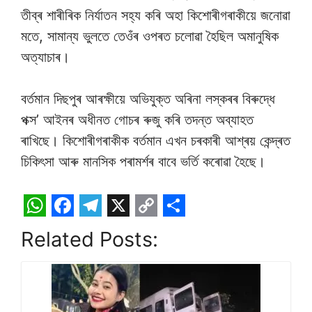
তীব্ৰ শাৰীৰিক নিৰ্যাতন সহ্য কৰি অহা কিশোৰীগৰাকীয়ে জনোৱা
মতে, সামান্য ভুলতে তেওঁৰ ওপৰত চলোৱা হৈছিল অমানুষিক
অত্যাচাৰ।
বৰ্তমান দিছপুৰ আৰক্ষীয়ে অভিযুক্ত অৰিনা লস্কৰৰ বিৰুদ্ধে
পক্স’ আইনৰ অধীনত গোচৰ ৰুজু কৰি তদন্ত অব্যাহত
ৰাখিছে। কিশোৰীগৰাকীক বৰ্তমান এখন চৰকাৰী আশ্ৰয় কেন্দ্ৰত
চিকিৎসা আৰু মানসিক পৰামৰ্শৰ বাবে ভৰ্তি কৰোৱা হৈছে।
W
F
T
X
C
S
Related Posts:
h
a
e
o
h
a
c
l
p
a
t
e
e
y
r