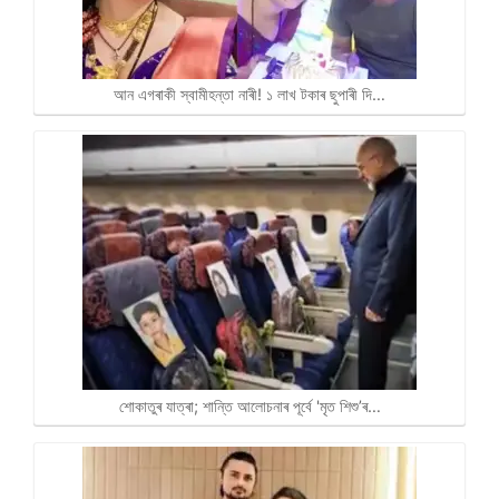
আন এগৰাকী স্বামীহন্তা নাৰী! ১ লাখ টকাৰ ছুপাৰী দি…
শোকাতুৰ যাত্ৰা; শান্তি আলোচনাৰ পূৰ্বে 'মৃত শিশু’ৰ…