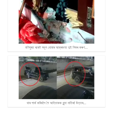
মণিপুৰত ৰকেট সদৃশ বোমাৰ আক্ৰমণত দুই শিশুৰ কৰুণ…
থাৰ পাৰ্ক কৰিবলৈ গৈ আইতাকক খুন্দা নাতিৰ! উত্তৰ…