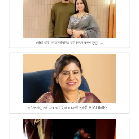
দোচা খাই আহমেদাবাদত দুই শিশুৰ কৰুণ মৃত্যু;…
তামিলনাডু নিৰ্বাচনৰ আটাইতকৈ চহকী প্ৰাৰ্থী AIADMKৰ…