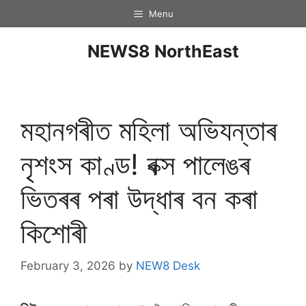
Menu
NEWS8 NorthEast
মহানগৰীত মহিলা অভিযন্তাৰ
নৃশংস কাণ্ড! বক্স পালেঙৰ
ভিতৰৰ পৰা উদ্ধাৰ বন কৰা
কিশোৰী
February 3, 2026
by
NEW8 Desk