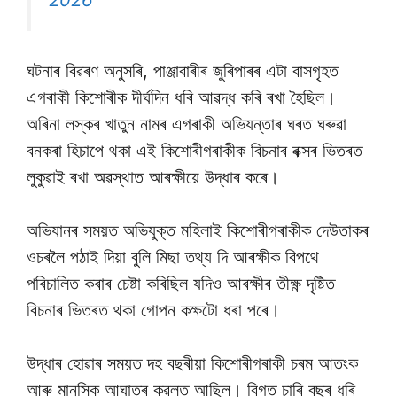
ঘটনাৰ বিৱৰণ অনুসৰি, পাঞ্জাবাৰীৰ জুৰিপাৰৰ এটা বাসগৃহত
এগৰাকী কিশোৰীক দীৰ্ঘদিন ধৰি আৱদ্ধ কৰি ৰখা হৈছিল।
অৰিনা লস্কৰ খাতুন নামৰ এগৰাকী অভিযন্তাৰ ঘৰত ঘৰুৱা
বনকৰা হিচাপে থকা এই কিশোৰীগৰাকীক বিচনাৰ বক্সৰ ভিতৰত
লুকুৱাই ৰখা অৱস্থাত আৰক্ষীয়ে উদ্ধাৰ কৰে।
অভিযানৰ সময়ত অভিযুক্ত মহিলাই কিশোৰীগৰাকীক দেউতাকৰ
ওচৰলৈ পঠাই দিয়া বুলি মিছা তথ্য দি আৰক্ষীক বিপথে
পৰিচালিত কৰাৰ চেষ্টা কৰিছিল যদিও আৰক্ষীৰ তীক্ষ্ণ দৃষ্টিত
বিচনাৰ ভিতৰত থকা গোপন কক্ষটো ধৰা পৰে।
উদ্ধাৰ হোৱাৰ সময়ত দহ বছৰীয়া কিশোৰীগৰাকী চৰম আতংক
আৰু মানসিক আঘাতৰ কৱলত আছিল। বিগত চাৰি বছৰ ধৰি