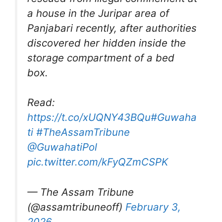
a house in the Juripar area of
Panjabari recently, after authorities
discovered her hidden inside the
storage compartment of a bed
box.
Read:
https://t.co/xUQNY43BQu
#Guwaha
ti
#TheAssamTribune
@GuwahatiPol
pic.twitter.com/kFyQZmCSPK
— The Assam Tribune
(@assamtribuneoff)
February 3,
2026