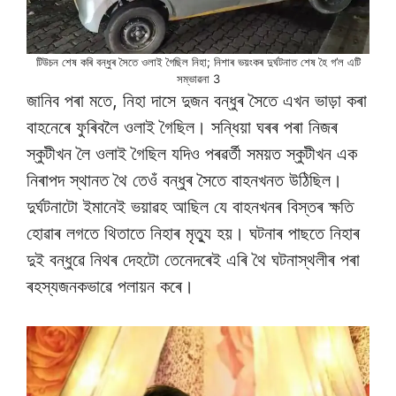
টিউচন শেষ কৰি বন্ধুৰ সৈতে ওলাই গৈছিল নিহা; নিশাৰ ভয়ংকৰ দুৰ্ঘটনাত শেষ হৈ গ’ল এটি
সম্ভাৱনা 3
জানিব পৰা মতে, নিহা দাসে দুজন বন্ধুৰ সৈতে এখন ভাড়া কৰা
বাহনেৰে ফুৰিবলৈ ওলাই গৈছিল। সন্ধিয়া ঘৰৰ পৰা নিজৰ
স্কুটীখন লৈ ওলাই গৈছিল যদিও পৰৱৰ্তী সময়ত স্কুটীখন এক
নিৰাপদ স্থানত থৈ তেওঁ বন্ধুৰ সৈতে বাহনখনত উঠিছিল।
দুৰ্ঘটনাটো ইমানেই ভয়াৱহ আছিল যে বাহনখনৰ বিস্তৰ ক্ষতি
হোৱাৰ লগতে থিতাতে নিহাৰ মৃত্যু হয়। ঘটনাৰ পাছতে নিহাৰ
দুই বন্ধুৱে নিথৰ দেহটো তেনেদৰেই এৰি থৈ ঘটনাস্থলীৰ পৰা
ৰহস্যজনকভাৱে পলায়ন কৰে।