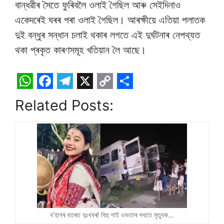
বান্ধৱীৰ সৈতে ফুৰিবলৈ ওলাই গৈছিল আৰু সেইদিনাও
একেদৰেই ঘৰৰ পৰা ওলাই গৈছিল। আৰক্ষীয়ে এতিয়া পলাতক
দুই বন্ধুৰ সন্ধান চলাই থকাৰ লগতে এই দুৰ্ঘটনাৰ নেপথ্যত
থকা প্ৰকৃত কাৰণসমূহ খতিয়ান লৈ আছে।
W
F
T
X
C
S
Related Posts:
h
a
e
o
h
a
c
l
p
a
t
e
e
y
r
s
b
g
L
e
A
o
r
i
p
o
a
n
p
k
m
k
ব’হাগৰ বতৰত দুঃখবৰ! বিহু গাই ওভতাৰ পথতে মৃত্যুক…