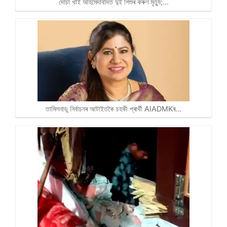
দোচা খাই আহমেদাবাদত দুই শিশুৰ কৰুণ মৃত্যু;…
তামিলনাডু নিৰ্বাচনৰ আটাইতকৈ চহকী প্ৰাৰ্থী AIADMKৰ…