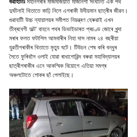
গুৱাহাটীঃ
মহানগৰীৰ মাজমজিয়াত মাজনিশা সংঘটিত এক পথ
দুৰ্ঘটনাই থিতাতে কাঢ়ি নিলে এগৰাকী উদীয়মান ছাত্ৰীৰ জীৱন।
গুৱাহাটী উচ্চ ন্যায়ালয়ৰ সমীপত নিয়ন্ত্ৰণ হেৰুৱাই এখন
তীব্ৰবেগী অল্ট’ বাহনে পথৰ ডিভাইডাৰত প্ৰচণ্ড জোৰে খুন্দা
মৰাৰ ফলত ফটাশিল আমবাৰীৰ নিহা দাস নামৰ ২৪ বছৰীয়া
যুৱতীগৰাকীৰ থিতাতে মৃত্যু ঘটে। টিউচন শেষ কৰি বন্ধুৰ
সৈতে ফুৰিবলৈ ওলাই যোৱা ৰাধাগোৱিন্দ বৰুৱা মহাবিদ্যালয়ৰ
ছাত্ৰীগৰাকীৰ এনে আকস্মিক বিয়োগে এতিয়া সমগ্ৰ
অঞ্চলটোতে শোকৰ ছাঁ পেলাইছে।