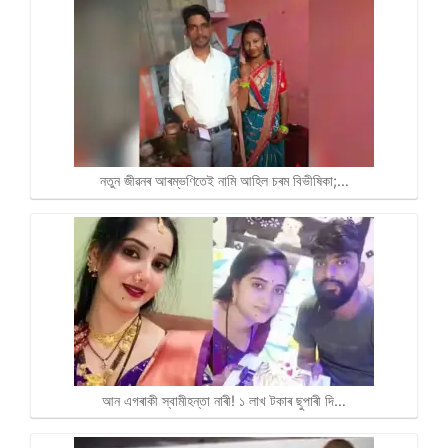
নতুন জীৱনৰ আৰম্ভণিতেই নামি আহিল চৰম বিভীষিকা;…
আন এগৰাকী স্বামীহন্তা নাৰী! ১ লাখ টকাৰ ছুপাৰী দি…