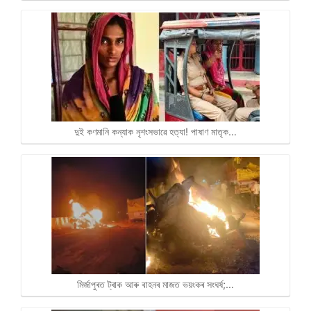
দুই কণমানি কন্যাক নৃশংসভাৱে হত্যা! পাষাণ মাতৃক…
মিৰ্জাপুৰত ট্ৰাক আৰু বাহনৰ মাজত ভয়ংকৰ সংঘৰ্ষ;…