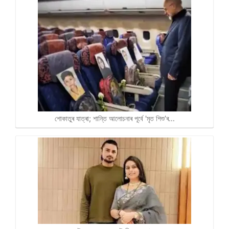
শোকাতুৰ যাত্ৰা; শান্তি আলোচনাৰ পূৰ্বে 'মৃত শিশু’ৰ…