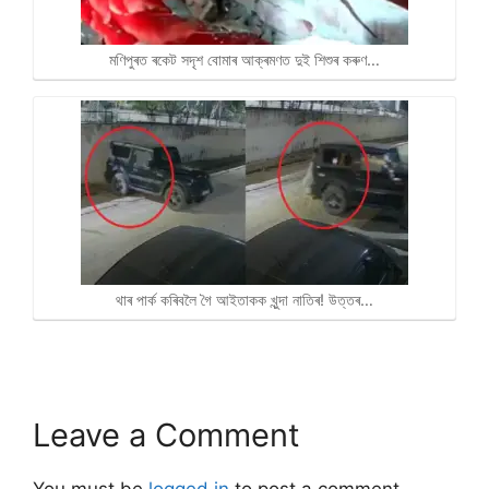
মণিপুৰত ৰকেট সদৃশ বোমাৰ আক্ৰমণত দুই শিশুৰ কৰুণ…
থাৰ পাৰ্ক কৰিবলৈ গৈ আইতাকক খুন্দা নাতিৰ! উত্তৰ…
Leave a Comment
You must be
logged in
to post a comment.