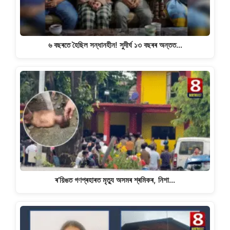
৬ বছৰতে হৈছিল সন্ধানহীন! সুদীৰ্ঘ ১৩ বছৰৰ অন্তত…
ৰ’য়িঙত গণপ্ৰহাৰত মৃত্যু অসমৰ শ্ৰমিকৰ, নিশা…