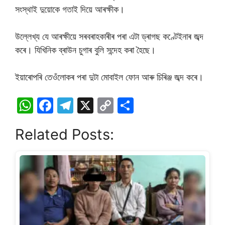
সংস্থাই দুয়োকে গতাই দিয়ে আৰক্ষীক।
উল্লেখ্য যে আৰক্ষীয়ে সৰবৰাহকাৰীৰ পৰা এটা ড্ৰাগছ কণ্টেইনাৰ জব্দ
কৰে। যিখিনিক ব্ৰাউন চুগাৰ বুলি সন্দেহ কৰা হৈছে।
ইয়াৰোপৰি তেওঁলোকৰ পৰা দুটা মোবাইল ফোন আৰু চিৰিঞ্জ জব্দ কৰে।
W
F
T
X
C
S
h
a
el
o
h
Related Posts:
at
c
e
p
ar
s
e
gr
y
e
A
b
a
Li
p
o
m
n
p
o
k
k