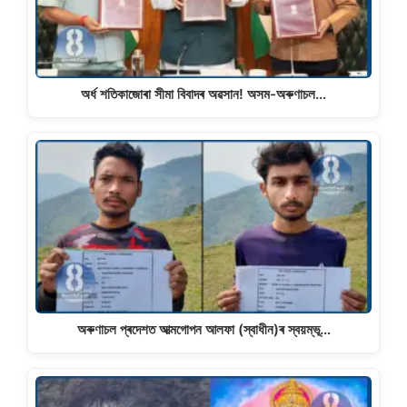
অৰ্ধ শতিকাজোৰা সীমা বিবাদৰ অৱসান! অসম-অৰুণাচল…
অৰুণাচল প্ৰদেশত আত্মগোপন আলফা (স্বাধীন)ৰ স্বয়ম্ভূ…