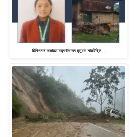
চিকিৎসাৰ অভাৱত যন্ত্ৰণাকাতৰ মৃত্যুক সাৱটিছিল…