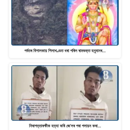
পৰ্বতৰ বিশালকায় শিলাখণ্ডত ধৰা পৰিল ৰামভক্ত হনুমানৰ…
নিৰাপত্তাৰক্ষীক হত্যা কৰি জে’লৰ পৰা পলায়ন কৰা…