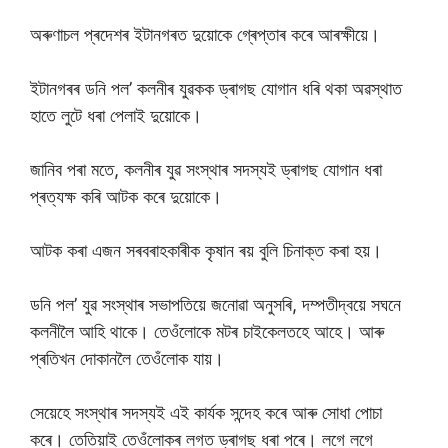
অৰুণাচল প্ৰদেশৰ ইটানগৰত দুয়োকে গ্ৰেপ্তাৰ কৰে আৰক্ষীয়ে।
ইটানগৰৰ ডনি পল’ কলনীৰ যুৱকক ড্ৰাগছ যোগান ধৰি থকা অৱস্থাত
হাতে লুটে ধৰা পেলাই দুয়োকে।
জানিব পৰা মতে, কলনীৰ যুৱ সংস্থাৰ সদস্যই ড্ৰাগছ যোগান ধৰা
প্ৰত্যক্ষ কৰি আটক কৰে দুয়োকে।
আটক কৰা এজন সৰবৰাহকাৰীক কৃষান ৰয় বুলি চিনাক্ত কৰা হয়।
ডনি পল’ যুৱ সংস্থাৰ সভাপতিয়ে জনোৱা অনুসৰি, দম্পতীদ্বয়ে সঘনে
কলনীলৈ আহি থাকে। তেওঁলোকে মটৰ চাইকেলতহে আহে। আৰু
প্ৰতিখন দোকানলৈ তেওঁলোক যায়।
সেয়েহে সংস্থাৰ সদস্যই এই কাৰ্যক সন্দেহ কৰে আৰু সোধা পোচা
কৰে। তেতিয়াই তেওঁলোকৰ লগত ড্ৰাগছ ধৰা পৰে। লগে লগে