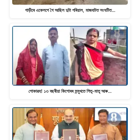
গাড়ীৰে একেলগে গৈ আছিল দুটা পৰিয়াল, মাজবাটত সংঘটিত…
শােকাৱহ! ১৩ বছৰীয়া কিশােৰৰ সন্মুখতে পিতৃ-মাতৃ আৰু…