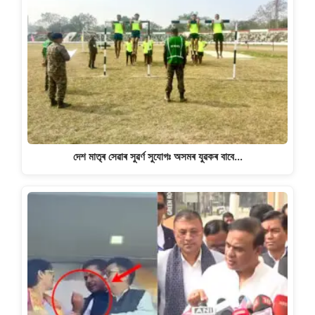
দেশ মাতৃৰ সেৱাৰ সুৱৰ্ণ সুযোগঃ অসমৰ যুৱকৰ বাবে…