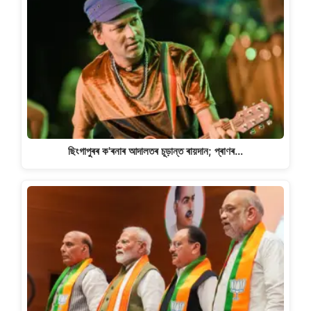
ছিংগাপুৰৰ ক'ৰনাৰ আদালতৰ চূড়ান্ত ৰায়দান; প্ৰাণৰ…