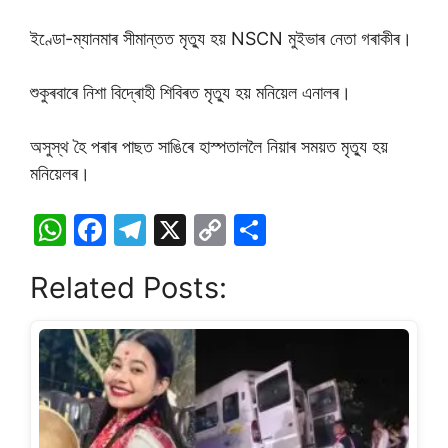
ইণ্ডো-ম্যানমাৰ সীমান্তত মৃত্যু হয় NSCN মুইভাৰ নেতা গৰাকীৰ।
শুকুৰবাৰে নিশা বিদ্ৰোহী শিবিৰত মৃত্যু হয় মনিয়েল এনালৰ।
অসুস্থ হৈ পৰাৰ পাছত সাঙিৰে হাস্পতাললৈ নিয়াৰ সময়ত মৃত্যু হয়
মনিয়েলৰ।
W
F
T
X
C
S
h
a
el
o
h
Related Posts:
at
c
e
p
ar
s
e
gr
y
e
A
b
a
Li
p
o
m
n
p
o
k