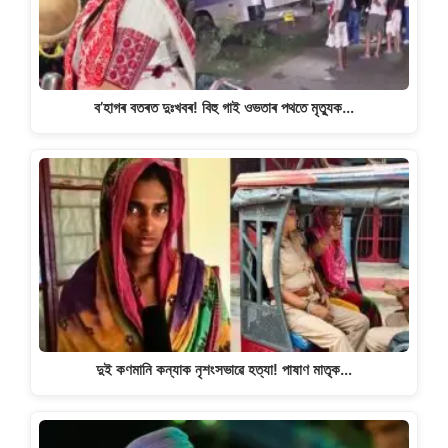
k
ব’হাগৰ বতৰত দুঃখবৰ! বিহু গাই ওভতাৰ পথতে মৃত্যুক…
দুই কণমানি কন্যাক নৃশংসভাৱে হত্যা! পাষাণ মাতৃক…