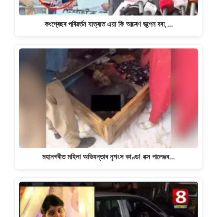
কংগ্ৰেছৰ পৰিৱৰ্তন যাত্ৰাত এয়া কি আচৰণ ভূপেন বৰা,…
মহানগৰীত মহিলা অভিযন্তাৰ নৃশংস কাণ্ড! বক্স পালেঙৰ…