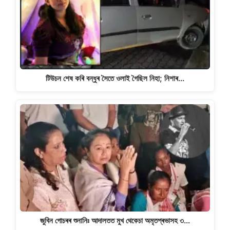
টিউচন শেষ কৰি বন্ধুৰ সৈতে ওলাই গৈছিল নিহা; নিশাৰ…
জুবিন গোচৰৰ শুনানিঃ আদালতত মুখ থেকেচা অমৃতপ্ৰভাসহ ৩…