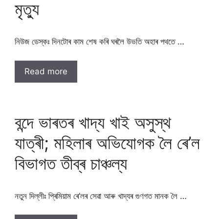
মৃত্যু
নিউজ ডেস্কঃ দিনটোৰ কাম শেষ কৰি ঘৰলৈ উভতি অহাৰ পথতে …
Read more
বন্দে ভাৰতৰ খাদ্য খাই অসুস্থ
যাত্ৰী; মহিলাৰ অভিযোগক লৈ ৰে’ল
বিভাগত তীব্ৰ চাঞ্চল্য
নতুন দিল্লীঃ প্ৰিমিয়াম ৰে’লৰ সেৱা আৰু খাদ্যৰ গুণগত মানক লৈ …