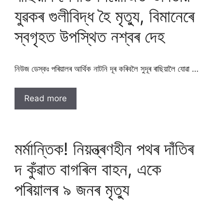
যুৱকৰ গুলীবিদ্ধ হৈ মৃত্যু, বিমানেৰে
স্বগৃহত উপস্থিত নশ্বৰ দেহ
নিউজ ডেস্কঃ পৰিয়ালৰ আৰ্থিক নাটনি দূৰ কৰিবলৈ সুদূৰ ৰাছিয়ালৈ যোৱা …
Read more
মৰ্মান্তিক! নিয়ন্ত্ৰণহীন পথৰ দাঁতিৰ
দ কুঁৱাত বাগৰিল বাহন, একে
পৰিয়ালৰ ৯ জনৰ মৃত্যু