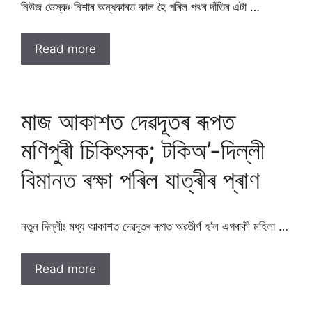
নিউজ ডেস্কঃ নিশাৰ অন্ধকাৰত কাল হৈ পৰিল পথৰ দাঁতিৰ এটা …
Read more
মাজ আকাশত দেৱদূতৰ ৰূপত
মণিপুৰী চিকিৎসক; টকিঅ’-দিল্লী
বিমানত ৰক্ষা পৰিল যাত্ৰীৰ প্ৰাণ
নতুন দিল্লীঃ মধ্য আকাশত দেৱদূতৰ ৰূপত অৱতীৰ্ণ হ’ল এগৰাকী মহিলা …
Read more