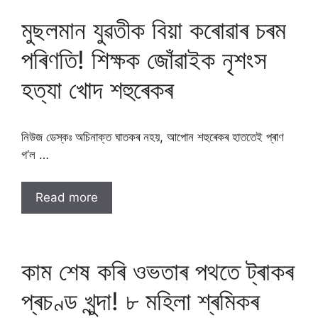
মুছলমান যুৱতীক বিয়া কৰোৱাৰ চৰম
পৰিণতি! শিক্ষক জোঁৱাইক নৃশংস
হত্যা খোদ শহুৰেকৰ
নিউজ ডেস্কঃ অচিনাক্ত ঘাতকৰ নহয়, আপোন শহুৰেকৰ হাততেই প্ৰাণ
গ’ল …
Read more
কাম শেষ কৰি ওভতাৰ পথতে ট্ৰাকৰ
প্ৰচণ্ড খুন্দা! ৮ মহিলা শ্ৰমিকৰ