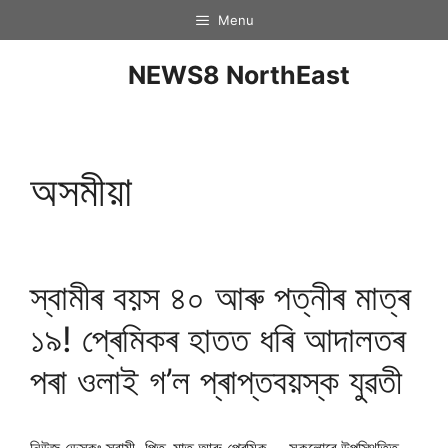
Menu
NEWS8 NorthEast
অসমীয়া
স্বামীৰ বয়স ৪০ আৰু পত্নীৰ মাত্ৰ
১৯! প্ৰেমিকৰ হাতত ধৰি আদালতৰ
পৰা ওলাই গ’ল প্ৰাপ্তবয়স্ক যুৱতী
নিউজ ডেস্কঃ স্বামী, পিতৃ-মাতৃ আৰু প্ৰেমিক— সকলোৰে উপস্থিতিত