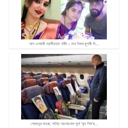
আন এগৰাকী স্বামীহন্তা নাৰী! ১ লাখ টকাৰ ছুপাৰী দি…
শোকাতুৰ যাত্ৰা; শান্তি আলোচনাৰ পূৰ্বে 'মৃত শিশু’ৰ…