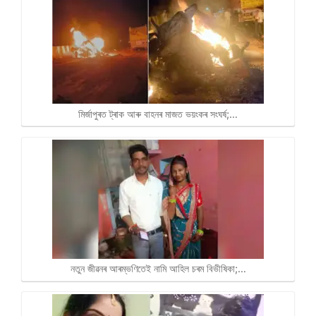
মিৰ্জাপুৰত ট্ৰাক আৰু বাহনৰ মাজত ভয়ংকৰ সংঘৰ্ষ;…
নতুন জীৱনৰ আৰম্ভণিতেই নামি আহিল চৰম বিভীষিকা;…