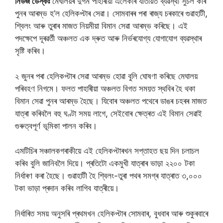
নিউজ ডেস্কঃ
মেঘালয়ৰ দুৰ্গম পাহাৰীয়া এলেকাৰ যাতায়ত ব্যৱস্থা সুচল কৰি
পুনৰ আৰম্ভ হ’ল হেলিকপ্টাৰ সেৱা। সোমবাৰৰ পৰা ৰাজ্য চৰকাৰে গুৱাহাটী,
শ্বিলং আৰু তুৰাৰ মাজত নিয়মীয়া বিমান সেৱা আৰম্ভ কৰিছে। এই
পদক্ষেপে দূৰৱৰ্তী অঞ্চলত এক দ্ৰুত আৰু নিৰ্ভৰযোগ্য যোগাযোগ ব্যৱস্থাৰ
সৃষ্টি কৰিব।
২ জুনৰ পৰা হেলিকপ্টাৰ সেৱা আৰম্ভ হোৱা বুলি ঘোষণা কৰিছে মেঘালয়
পৰিবহণ নিগমে। ফলত পাহাৰীয়া অঞ্চলত বিগত সময়ত স্থবিৰ হৈ থকা
বিমান সেৱা পুনৰ আৰম্ভ হৈছে। যিবোৰ অঞ্চলত পথেৰে ডাঙৰ চহৰৰ মাজত
যাত্ৰা কৰিবলৈ বহু ঘণ্টা সময় লাগে, সেইবোৰ ক্ষেত্ৰত এই বিমান সেৱাই
গুৰুত্বপূৰ্ণ ভূমিকা পালন কৰিব।
এমটিচিৰ সঞ্চালকগৰাকীয়ে এই হেলিকপ্টাৰখন সপ্তাহত ছয় দিন চলাচল
কৰিব বুলি জানিবলৈ দিয়ে। প্ৰতিটো একমুখী যাত্ৰাৰ ভাড়া ২২০০ টকা
নিৰ্ধাৰণ কৰা হৈছে। গুৱাহাটী হৈ শ্বিলং-তুৰা পথৰ সমগ্ৰ যাত্ৰাত ৩,০০০
টকা ভাড়া প্ৰদান কৰিব লাগিব যাত্ৰীয়ে।
নিৰ্ধাৰিত সময় অনুসৰি প্ৰথমখন হেলিকপ্টাৰ সোমবাৰ, বুধবাৰ আৰু শুকুৰবাৰে