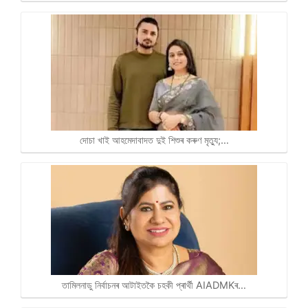
দোচা খাই আহমেদাবাদত দুই শিশুৰ কৰুণ মৃত্যু;…
তামিলনাডু নিৰ্বাচনৰ আটাইতকৈ চহকী প্ৰাৰ্থী AIADMKৰ…