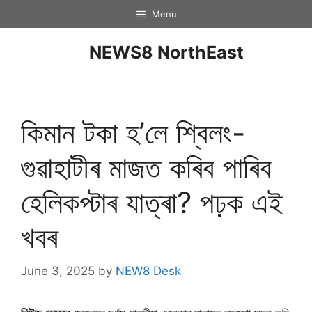
Menu
NEWS8 NorthEast
কিমান টকা হ’লে শ্বিলং-
গুৱাহাটীৰ মাজত কৰিব পাৰিব
হেলিকপ্টাৰ যাত্ৰা? পঢ়ক এই
খবৰ
June 3, 2025
by
NEW8 Desk