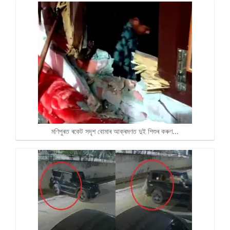
মণিপুৰত ৰকেট সদৃশ বোমাৰ আক্ৰমণত দুই শিশুৰ কৰুণ…