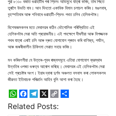
পুৱা ৮:৩০ বজাত গুৱাহাটীৰ পৰা শ্বিলং অভিমুখে যাত্ৰা কৰিব, তাৰ পিছত
তুৰালৈ উভতি যাব। আন দিনতো একাধিক বিমান চলাচল কৰিব। মঙলবাৰ,
বৃহস্পতিবাৰ আৰু শনিবাৰে গুৱাহাটী-শ্বিলং পথত চলিব হেলিকপ্টাৰ।
বিশেষজ্ঞসকলৰ মতে মেঘালয়ৰ কঠিন ভৌগোলিক পৰিস্থিতিত এই
হেলিকপ্টাৰ সেৱা অতি প্ৰয়োজনীয়। এই পদক্ষেপে দীঘলীয়া আৰু বিপজ্জনক
পথৰ যাত্ৰা এৰাই চলি আৰু দ্ৰুত যোগাযোগ প্ৰদান কৰি বাণিজ্য, পৰ্যটন,
আৰু জৰুৰীকালীন চিকিৎসা সেৱাত সহায় কৰিব।
মন কৰিবলগীয়া যে উত্তৰ-পূবৰ ৰাজ্যসমূহে এতিয়া যোগাযোগ ব্যৱস্থাৰ
উন্নতিৰ ওপৰত গুৰুত্ব আৰোপ কৰিছে। মেঘালয়ৰ এই হেলিকপ্টাৰ সেৱা
সেই প্ৰচেষ্টাৰ অংশ। ইয়াৰ দ্বাৰা দুৰ্গম অঞ্চলত বসবাস কৰা লোকসকলৰ
জীৱনত ইতিবাচক পৰিৱৰ্তন আহিব বুলি আশা কৰা হৈছে।
W
F
T
X
C
S
Related Posts:
h
a
e
o
h