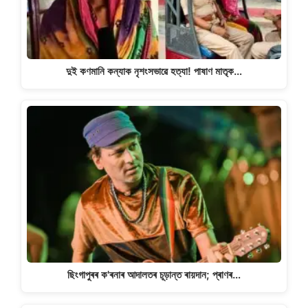
দুই কণমানি কন্যাক নৃশংসভাৱে হত্যা! পাষাণ মাতৃক…
ছিংগাপুৰৰ ক'ৰনাৰ আদালতৰ চূড়ান্ত ৰায়দান; প্ৰাণৰ…