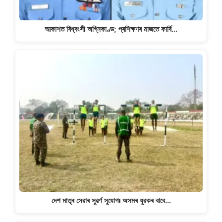
আকাশত বিধ্বংসী অগ্নিকাণ্ড; প্ৰশিক্ষণৰ মাজতে কাৰ্বি…
দেশ মাতৃৰ সেৱাৰ সুৱৰ্ণ সুযোগঃ অসমৰ যুৱকৰ বাবে…