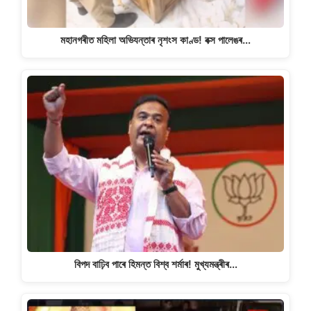
মহানগৰীত মহিলা অভিযন্তাৰ নৃশংস কাণ্ড! বক্স পালেঙৰ…
বিপদ বাঢ়িব পাৰে হিমন্ত বিশ্ব শৰ্মাৰ! মুখ্যমন্ত্ৰীৰ…