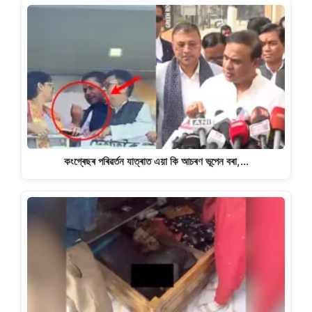
কংগ্ৰেছৰ পৰিৱৰ্তন যাত্ৰাত এয়া কি আচৰণ ভূপেন বৰা,…