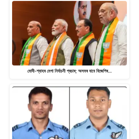
মোদী-শ্বাহৰ মেগা নিৰ্বাচনী প্ৰচাৰ; অসমৰ বাবে বিজেপিৰ…