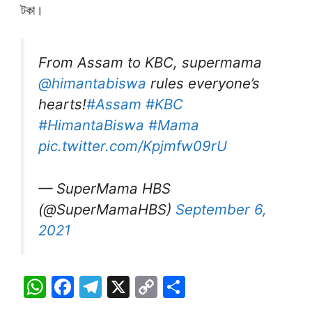
টকা।
From Assam to KBC, supermama
@himantabiswa
rules everyone’s
hearts!
#Assam
#KBC
#HimantaBiswa
#Mama
pic.twitter.com/Kpjmfw09rU
— SuperMama HBS
(@SuperMamaHBS)
September 6,
2021
W
F
T
X
C
S
h
a
el
o
h