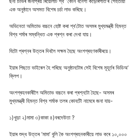
ছনী টিভিৰ জনপ্ৰিয় ৰিয়েলিটি শ্ব’ ‘কৌন বনেগা কড়োৰপতি’ৰ শেহতীয়া
এক অনুষ্ঠানে অসমত বিশেষ চৰ্চা লাভ কৰিছে।
অভিনেতা অমিতাভ বচ্চনে হোষ্ট কৰা শ্ব’টোত অসমৰ মুখ্যমন্ত্ৰী হিমন্ত
বিশ্ব শৰ্মাৰ সম্বন্ধিত এক প্ৰশ্ন কৰা দেখা যায়।
যিটো প্ৰশ্নৰ উত্তৰ দিবলৈ সক্ষম হৈছে অংশগ্ৰহণকাৰীৰয়ে।
ইয়াৰ পিছতে ভাইৰেল হৈ পৰিছে অনুষ্ঠানটোৰ সেই বিশেষ মূহূৰ্তৰ ভিডিঅ’
ক্লিপ।
অংশগ্ৰহনকাৰীলৈ অমিতাভ বচ্চনে কৰা প্ৰশ্নটো হৈছে- অসমৰ
মুখ্যমন্ত্ৰী হিমন্ত বিশ্ব শৰ্মাক তলৰ কোনটৌ নামেৰে জনা যায়-
১)খুড়া ২)মামা ৩)কাকা ৪)বৰদেউতা ?
ইয়াৰ শুদ্ধ উত্তৰ ‘মামা’ বুলি কৈ অংশগ্ৰহনকাৰীয়ে লাভ কৰে ১০,০০০