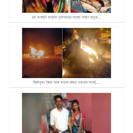
দুই কণমানি কন্যাক নৃশংসভাৱে হত্যা! পাষাণ মাতৃক…
মিৰ্জাপুৰত ট্ৰাক আৰু বাহনৰ মাজত ভয়ংকৰ সংঘৰ্ষ;…