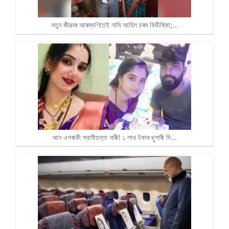
নতুন জীৱনৰ আৰম্ভণিতেই নামি আহিল চৰম বিভীষিকা;…
আন এগৰাকী স্বামীহন্তা নাৰী! ১ লাখ টকাৰ ছুপাৰী দি…