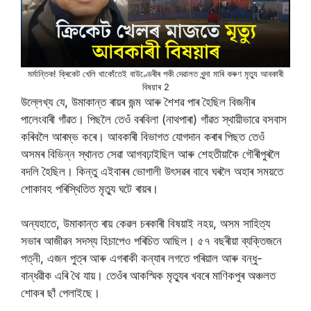
মৰ্মান্তিক! ক্ৰিকেট খেলি থাকোঁতেই বাউণ্ডেৰীৰ পকী দেৱালত খুন্দা মাৰি কৰুণ মৃত্যু আবকাৰী
বিষয়াৰ 2
উল্লেখ্য যে, উমাকান্ত ৰায়ৰ জন্ম আৰু শৈশৱ পাৰ হৈছিল বিজনীৰ
পালেংবাৰী গাঁৱত। পিছলৈ তেওঁ বৰবিলা (নাথপাৰা) গাঁৱত স্থায়ীভাৱে বসবাস
কৰিবলৈ আৰম্ভ কৰে। আবকাৰী বিভাগত যোগদান কৰাৰ পিছত তেওঁ
অসমৰ বিভিন্ন স্থানত সেৱা আগবঢ়াইছিল আৰু শেহতীয়াকৈ গৌৰীপুৰলৈ
বদলি হৈছিল। কিন্তু এইবাৰৰ ভোগালী উৎসৱৰ বাবে ঘৰলৈ অহাৰ সময়তে
শোকাবহ পৰিস্থিতিত মৃত্যু ঘটে ৰায়ৰ।
অন্যহাতে, উমাকান্ত ৰায় কেৱল চৰকাৰী বিষয়াই নহয়, অসম সাহিত্য
সভাৰ আজীৱন সদস্য হিচাপেও পৰিচিত আছিল। ৫৭ বছৰীয়া ব্যক্তিজনে
পত্নী, এজন পুত্ৰ আৰু এগৰাকী কন্যাৰ লগতে পৰিয়াল আৰু বন্ধু-
বান্ধৱীক এৰি থৈ যায়। তেওঁৰ আকস্মিক মৃত্যুৰ খবৰে মাণিকপুৰ অঞ্চলত
শোকৰ ছাঁ পেলাইছে।