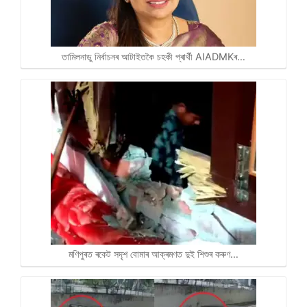
তামিলনাডু নিৰ্বাচনৰ আটাইতকৈ চহকী প্ৰাৰ্থী AIADMKৰ…
মণিপুৰত ৰকেট সদৃশ বোমাৰ আক্ৰমণত দুই শিশুৰ কৰুণ…