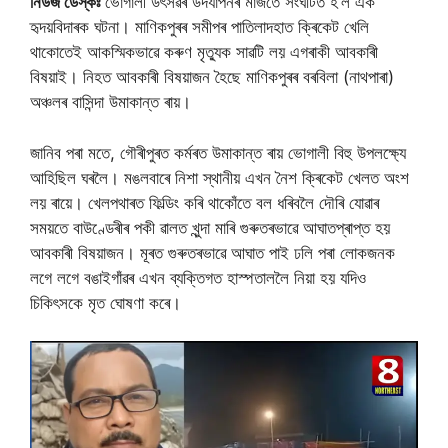
নিউজ ডেস্কঃ
ভোগালী উৎসৱৰ উদযাপনৰ মাজতে সংঘটিত হ’ল এক
হৃদয়বিদাৰক ঘটনা। মাণিকপুৰৰ সমীপৰ পাতিলাদহাত ক্ৰিকেট খেলি
থাকোতেই আকস্মিকভাৱে কৰুণ মৃত্যুক সাৱটি লয় এগৰাকী আবকাৰী
বিষয়াই। নিহত আবকাৰী বিষয়াজন হৈছে মাণিকপুৰৰ বৰবিলা (নাথপাৰা)
অঞ্চলৰ বাসিন্দা উমাকান্ত ৰায়।
জানিব পৰা মতে, গৌৰীপুৰত কৰ্মৰত উমাকান্ত ৰায় ভোগালী বিহু উপলক্ষ্যে
আহিছিল ঘৰলৈ। মঙলবাৰে নিশা স্থানীয় এখন নৈশ ক্ৰিকেট খেলত অংশ
লয় ৰায়ে। খেলপথাৰত ফিল্ডিং কৰি থাকোঁতে বল ধৰিবলৈ দৌৰি যোৱাৰ
সময়তে বাউণ্ডেৰীৰ পকী ৱালত খুন্দা মাৰি গুৰুতৰভাৱে আঘাতপ্ৰাপ্ত হয়
আবকাৰী বিষয়াজন। মূৰত গুৰুতৰভাৱে আঘাত পাই ঢলি পৰা লোকজনক
লগে লগে বঙাইগাঁৱৰ এখন ব্যক্তিগত হাস্পতাললৈ নিয়া হয় যদিও
চিকিৎসকে মৃত ঘোষণা কৰে।