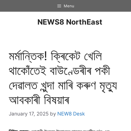
Menu
NEWS8 NorthEast
মৰ্মান্তিক! ক্ৰিকেট খেলি
থাকোঁতেই বাউণ্ডেৰীৰ পকী
দেৱালত খুন্দা মাৰি কৰুণ মৃত্যু
আবকাৰী বিষয়াৰ
January 17, 2025
by
NEW8 Desk