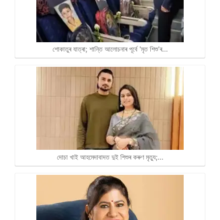
শোকাতুৰ যাত্ৰা; শান্তি আলোচনাৰ পূৰ্বে 'মৃত শিশু’ৰ…
দোচা খাই আহমেদাবাদত দুই শিশুৰ কৰুণ মৃত্যু;…