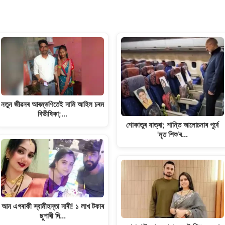
নতুন জীৱনৰ আৰম্ভণিতেই নামি আহিল চৰম
বিভীষিকা;…
শোকাতুৰ যাত্ৰা; শান্তি আলোচনাৰ পূৰ্বে
'মৃত শিশু’ৰ…
আন এগৰাকী স্বামীহন্তা নাৰী! ১ লাখ টকাৰ
ছুপাৰী দি…