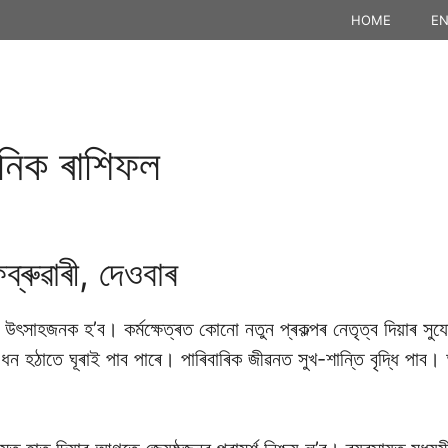
HOME
EN
নিক ৰাশিফল
্ৰুৱাৰী, দেওবাৰ
উৎসাহজনক হ’ব। কৰ্মক্ষেত্ৰত কোনো নতুন প্ৰকল্পৰ নেতৃত্ব দিয়াৰ সু
ন হঠাতে ঘূৰাই পাব পাৰে। পাৰিবাৰিক জীৱনত সুখ-শান্তি বৃদ্ধি পাব।