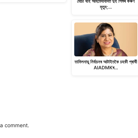
দোচা খাই আহমেদাবাদত দুই শিশুৰ কৰুণ
মৃত্যু;…
তামিলনাডু নিৰ্বাচনৰ আটাইতকৈ চহকী প্ৰাৰ্থী
AIADMKৰ…
 a comment.