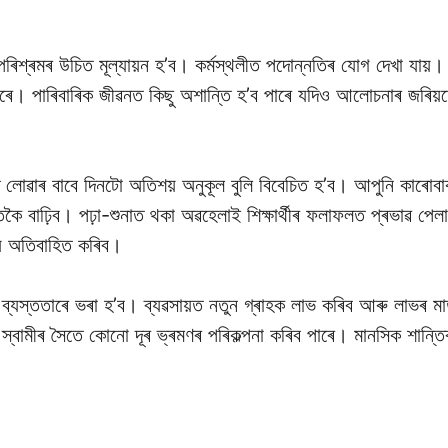
পৰিশ্ৰমৰ উচিত মূল্যায়ন হ’ব। কৰ্মস্থলীত পদোন্নতিৰ যোগ দেখা যায়।
াৰে। পাৰিবাৰিক জীৱনত কিছু অশান্তি হ’ব পাৰে যদিও আলোচনাৰ জৰিয়তে
লোৱাৰ বাবে দিনটো অতিশয় অনুকূল বুলি বিবেচিত হ’ব। আপুনি কাৰোবাক
 বাঢ়িব। পঢ়া-শুনাত থকা অৱহেলাই শিক্ষাৰ্থীৰ ফলাফলত প্ৰভাৱ পেলাব
ময় অতিবাহিত কৰিব।
ব্যস্ততাৰে ভৰা হ’ব। ব্যৱসায়ত নতুন গ্ৰাহক লাভ কৰিব আৰু লাভৰ মাত্
 স্বামীৰ সৈতে কোনো দূৰ ভ্ৰমণৰ পৰিকল্পনা কৰিব পাৰে। মানসিক শান্তি