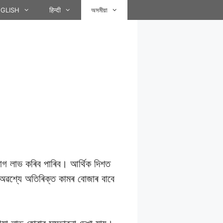
GLISH
हिन्दी
অসমীয়া
যোগ লাভ কৰিব পাৰিব। আৰ্থিক দিশত
 অৱশ্যে অতিৰিক্ত কামৰ বোজাৰ বাবে