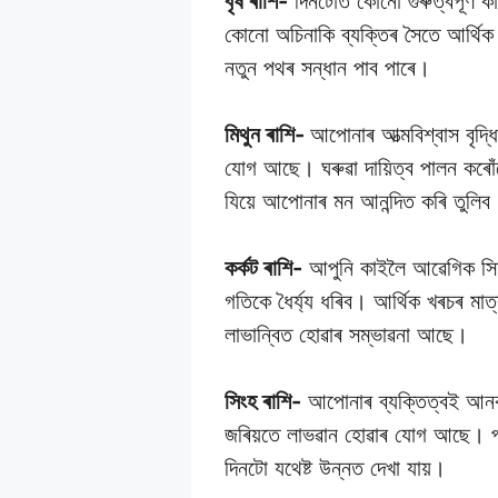
বৃষ ৰাশি-
দিনটোত কোনো গুৰুত্বপূৰ্ণ ক
কোনো অচিনাকি ব্যক্তিৰ সৈতে আৰ্থিক ল
নতুন পথৰ সন্ধান পাব পাৰে।
মিথুন ৰাশি-
আপোনাৰ আত্মবিশ্বাস বৃদ্
যোগ আছে। ঘৰুৱা দায়িত্ব পালন কৰোঁত
যিয়ে আপোনাৰ মন আনন্দিত কৰি তুলিব
কৰ্কট ৰাশি-
আপুনি কাইলৈ আৱেগিক সিদ্ধ
গতিকে ধৈৰ্য্য ধৰিব। আৰ্থিক খৰচৰ মাত্
লাভান্বিত হোৱাৰ সম্ভাৱনা আছে।
সিংহ ৰাশি-
আপোনাৰ ব্যক্তিত্বই আনক
জৰিয়তে লাভৱান হোৱাৰ যোগ আছে। পৰিয়া
দিনটো যথেষ্ট উন্নত দেখা যায়।