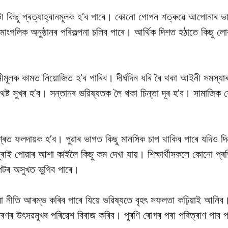
কিছু প্ৰত্যাহ্বানমূলক হ’ব পাৰে। কোনো গোপন শত্ৰুৱে আপোনাৰ ভাবমূৰ্
াংগলিক অনুষ্ঠানৰ পৰিকল্পনা চলিব পাৰে। আৰ্থিক দিশত হঠাতে কিছু 
মূলক কামত নিয়োজিত হ’ব পাৰিব। দীৰ্ঘদিন ধৰি ৰৈ থকা আইনী সমস্যাৰ
থেষ্ট সুখৰ হ’ব। সন্তানৰ ভৱিষ্যতক লৈ থকা চিন্তা দূৰ হ’ব। সামাজ
।
ৰিত ফলদায়ক হ’ব। পুৱাৰ ভাগত কিছু মানসিক চাপ থাকিব পাৰে যদিও দি
ন ঘূৰাই পোৱাৰ আশা কাইলৈ কিছু কম দেখা যায়। শিক্ষাৰ্থীসকলে কোনো 
েটৰ অসুখত ভুগিব পাৰে।
 নীতি আৰম্ভ কৰিব পাৰে যিয়ে ভৱিষ্যতে বৃহৎ সফলতা কঢ়িয়াই আনিব। 
 উৎসৱমুখৰ পৰিৱেশ বিৰাজ কৰিব। পুৰণি ৰোগৰ পৰা পৰিত্ৰাণ পাব পাৰ