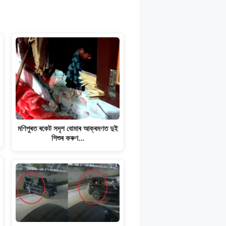
মণিপুৰত ৰকেট সদৃশ বোমাৰ আক্ৰমণত দুই
শিশুৰ কৰুণ…