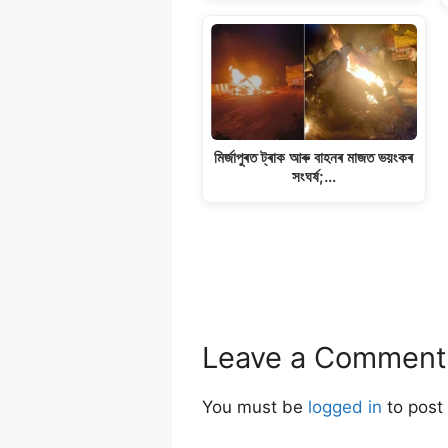
মিৰ্জাপুৰত ট্ৰাক আৰু বাহনৰ মাজত ভয়ংকৰ
সংঘৰ্ষ;…
Leave a Comment
You must be
logged in
to post