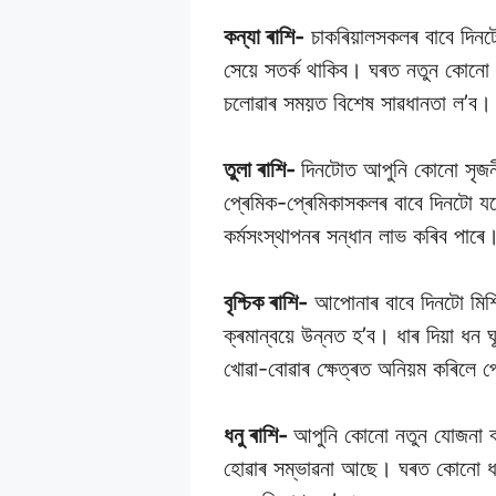
কন্যা ৰাশি-
চাকৰিয়ালসকলৰ বাবে দিনটো 
সেয়ে সতৰ্ক থাকিব। ঘৰত নতুন কোনো ম
চলোৱাৰ সময়ত বিশেষ সাৱধানতা ল’ব।
তুলা ৰাশি-
দিনটোত আপুনি কোনো সৃজনী
প্ৰেমিক-প্ৰেমিকাসকলৰ বাবে দিনটো য
কৰ্মসংস্থাপনৰ সন্ধান লাভ কৰিব পাৰে
বৃশ্চিক ৰাশি-
আপোনাৰ বাবে দিনটো মিশ্
ক্ৰমান্বয়ে উন্নত হ’ব। ধাৰ দিয়া ধ
খোৱা-বোৱাৰ ক্ষেত্ৰত অনিয়ম কৰিলে প
ধনু ৰাশি-
আপুনি কোনো নতুন যোজনা বা
হোৱাৰ সম্ভাৱনা আছে। ঘৰত কোনো ধৰণৰ