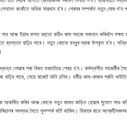
ামত হাত দিয়াৰ আগতে জ্যেষ্ঠজনৰ পৰামৰ্শ নিশ্চয় ল’ব। ব্যৱসায়ত মধ্য
েনদেন কৰোঁতে অধিক সাৱধান হ’ব। প্ৰেমৰ সম্পৰ্কত নতুন মোৰ ল’ব পাৰে।
ধি পাব আৰু ইয়াৰ ফলত বহুতো কঠিন কাম সহজে সমাধান কৰিবলৈ সক্ষম হ’ব
ে ব্যস্ততা বাঢ়িব পাৰে। নতুন কোনো বন্ধুৰ দ্বাৰা উপকৃত হ’ব। সন্
।
ান্ত লোৱাৰ পৰা বিৰত থকাটোৱে শ্ৰেয় হ’ব। কৰ্মস্থলীত সহকৰ্মীৰ সৈ
ৰা বাঢ়িব পাৰে, সেয়ে বাজেট মানি চলিব। ধৰ্মীয় কাম-কাজৰ প্ৰতি ধাউতি 
 আকৰ্ষিত কৰিব আৰু কোনো নতুন কামত জড়িত হোৱাৰ সুযোগ লাভ কৰি
লৰ সদস্যৰ সৈতে সুসম্পৰ্ক বৰ্তি থাকিব। বিবাহৰ বাবে আগ্ৰহীসকলৰ ব