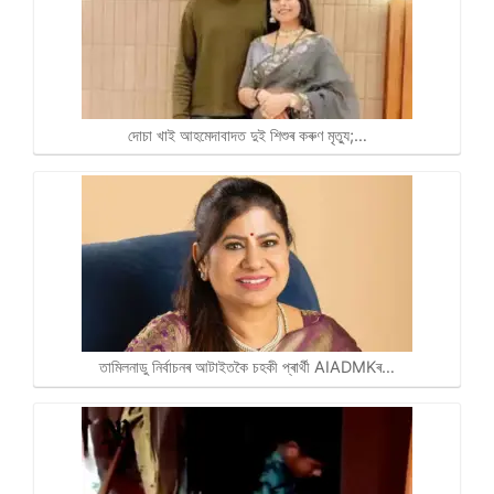
দোচা খাই আহমেদাবাদত দুই শিশুৰ কৰুণ মৃত্যু;…
তামিলনাডু নিৰ্বাচনৰ আটাইতকৈ চহকী প্ৰাৰ্থী AIADMKৰ…