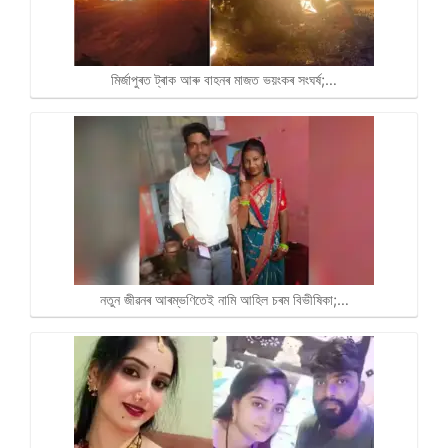
মিৰ্জাপুৰত ট্ৰাক আৰু বাহনৰ মাজত ভয়ংকৰ সংঘৰ্ষ;…
নতুন জীৱনৰ আৰম্ভণিতেই নামি আহিল চৰম বিভীষিকা;…