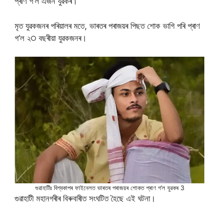
প্ৰাণ গ’ল এজন যুৱকৰ।
মৃত যুৱকজনৰ পৰিয়ালৰ মতে, ভাৰতৰ পৰাজয়ৰ পিছত শােক ভাগি পৰি প্ৰাণ
গ’ল ২੦ বছৰীয়া যুৱকজনৰ।
গুৱাহাটীঃ বিশ্বকাপৰ ফাইনেলত ভাৰতৰ পৰাজয়ৰ শােকত প্ৰাণ গ’ল যুৱকৰ 3
গুৱাহাটী মহানগৰীৰ বিৰুবাৰীত সংঘটিত হৈছে এই ঘটনা।