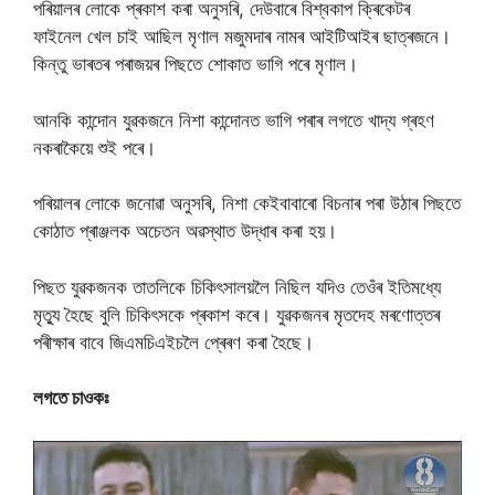
পৰিয়ালৰ লােকে প্ৰকাশ কৰা অনুসৰি, দেউবাৰে বিশ্বকাপ ক্ৰিকেটৰ
ফাইনেল খেল চাই আছিল মৃণাল মজুমদাৰ নামৰ আইটিআইৰ ছাত্ৰজনে।
কিন্তু ভাৰতৰ পৰাজয়ৰ পিছতে শোকাত ভাগি পৰে মৃণাল।
আনকি কান্দােন যুৱকজনে নিশা কান্দােনত ভাগি পৰাৰ লগতে খাদ্য গ্ৰহণ
নকৰাকৈয়ে শুই পৰে।
পৰিয়ালৰ লোকে জনোৱা অনুসৰি, নিশা কেইবাবাৰো বিচনাৰ পৰা উঠাৰ পিছতে
কোঠাত প্ৰাঞ্জলক অচেতন অৱস্থাত উদ্ধাৰ কৰা হয়।
পিছত যুৱকজনক তাতলিকে চিকিৎসালয়লৈ নিছিল যদিও তেওঁৰ ইতিমধ্যে
মৃত্যু হৈছে বুলি চিকিৎসকে প্ৰকাশ কৰে। যুৱকজনৰ মৃতদেহ মৰণােত্তৰ
পৰীক্ষাৰ বাবে জিএমচিএইচলৈ প্ৰেৰণ কৰা হৈছে।
লগতে চাওকঃ