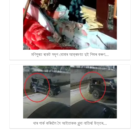
মণিপুৰত ৰকেট সদৃশ বোমাৰ আক্ৰমণত দুই শিশুৰ কৰুণ…
থাৰ পাৰ্ক কৰিবলৈ গৈ আইতাকক খুন্দা নাতিৰ! উত্তৰ…