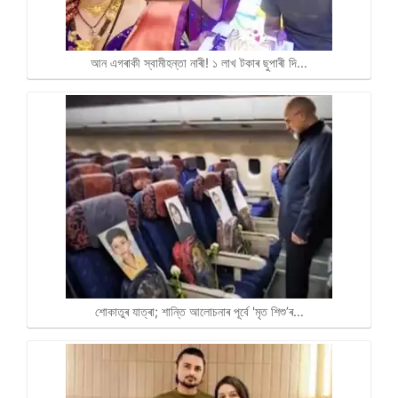
আন এগৰাকী স্বামীহন্তা নাৰী! ১ লাখ টকাৰ ছুপাৰী দি…
শোকাতুৰ যাত্ৰা; শান্তি আলোচনাৰ পূৰ্বে 'মৃত শিশু’ৰ…