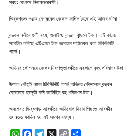
স্বয়ং বেংকৰে নিৰাপত্তাৰক্ষী।
ডিব্ৰুগড়ত পঞ্জাৱ নেশ্যনেল বেংকত ফাদিল হৈছে এই আজব ঘটনা।
বন্দুকৰ নলীৰে গুলী নহয়, ওলাইছে বান্দুলে বান্দুলে টকা। এই কাণ্ড
সংঘটিত কৰিছে এটিএমত টকা ভৰোৱাৰ দায়িত্বত থকা চিকিউৰিটি
গাৰ্ডে।
অভিনৱ কৌশলৰে বেংকৰ নিৰাপত্তাৰক্ষীয়ে সৰকালে বৃহৎ পৰিমাণৰ টকা।
উৎপল গোঁহাই নামৰ চিকিউৰিটি গাৰ্ডে অভিনৱ কৌশলেৰে বন্দুকৰ
বেৰেলেৰে হৰলুকী কৰি আহিছিল বহু পৰিমাণৰ টকা।
অৱশেষত ডিব্ৰুগড় আৰক্ষীয়ে অভিযোগ দিয়াৰ পিছতে আৰক্ষীৰ
তদন্তত ফাদিল হয় এই সমগ্ৰ ৰহস্য।
W
F
T
X
C
S