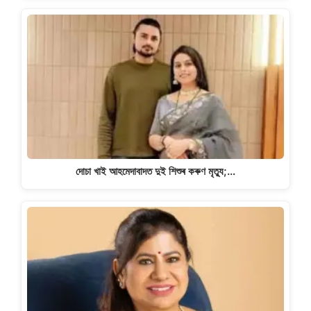
দোচা খাই আহমেদাবাদত দুই শিশুৰ কৰুণ মৃত্যু;…