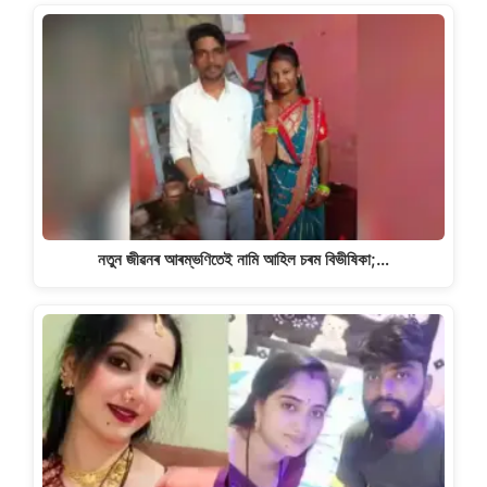
নতুন জীৱনৰ আৰম্ভণিতেই নামি আহিল চৰম বিভীষিকা;…