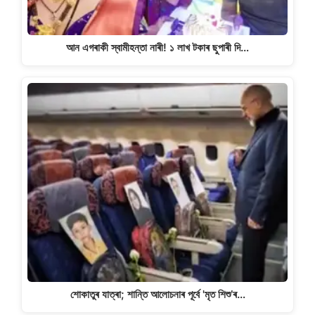
আন এগৰাকী স্বামীহন্তা নাৰী! ১ লাখ টকাৰ ছুপাৰী দি…
শোকাতুৰ যাত্ৰা; শান্তি আলোচনাৰ পূৰ্বে 'মৃত শিশু’ৰ…