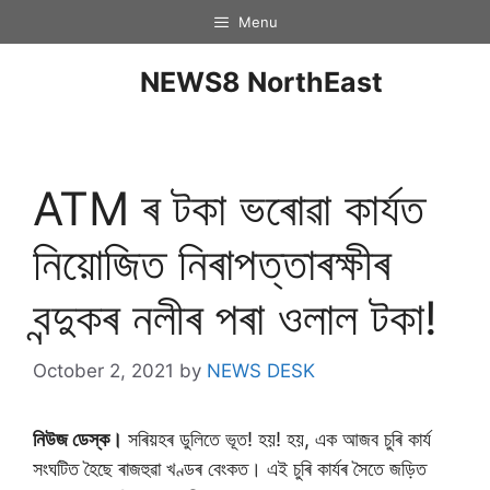
Menu
NEWS8 NorthEast
ATM ৰ টকা ভৰােৱা কাৰ্যত
নিয়ােজিত নিৰাপত্তাৰক্ষীৰ
বন্দুকৰ নলীৰ পৰা ওলাল টকা!
October 2, 2021
by
NEWS DESK
নিউজ ডেস্ক।
সৰিয়হৰ ডুলিতে ভূত! হয়! হয়, এক আজব চুৰি কাৰ্য
সংঘটিত হৈছে ৰাজহুৱা খণ্ডৰ বেংকত। এই চুৰি কাৰ্যৰ সৈতে জড়িত