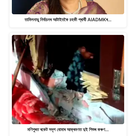
তামিলনাডু নিৰ্বাচনৰ আটাইতকৈ চহকী প্ৰাৰ্থী AIADMKৰ…
মণিপুৰত ৰকেট সদৃশ বোমাৰ আক্ৰমণত দুই শিশুৰ কৰুণ…