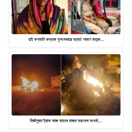
দুই কণমানি কন্যাক নৃশংসভাৱে হত্যা! পাষাণ মাতৃক…
মিৰ্জাপুৰত ট্ৰাক আৰু বাহনৰ মাজত ভয়ংকৰ সংঘৰ্ষ;…