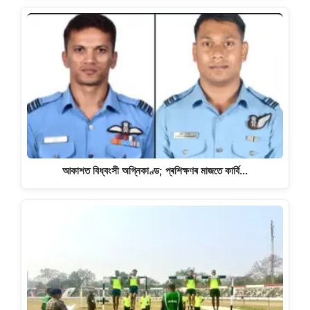
আকাশত বিধ্বংসী অগ্নিকাণ্ড; প্ৰশিক্ষণৰ মাজতে কাৰ্বি…