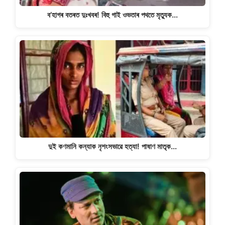
ব’হাগৰ বতৰত দুঃখবৰ! বিহু গাই ওভতাৰ পথতে মৃত্যুক…
দুই কণমানি কন্যাক নৃশংসভাৱে হত্যা! পাষাণ মাতৃক…