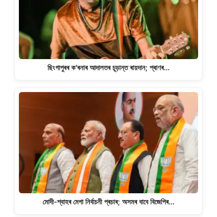
ছিংগাপুৰৰ ক'ৰনাৰ আদালতৰ চূড়ান্ত ৰায়দান; প্ৰাণৰ…
মোদী-শ্বাহৰ মেগা নিৰ্বাচনী প্ৰচাৰ; অসমৰ বাবে বিজেপিৰ…