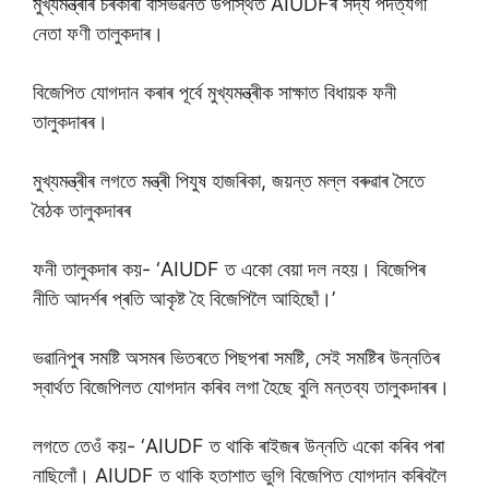
মুখ্যমন্ত্ৰীৰ চৰকাৰী বাসভৱনত উপস্থিত AIUDFৰ সদ্য পদত্যগী
নেতা ফণী তালুকদাৰ।
বিজেপিত যোগদান কৰাৰ পূৰ্বে মুখ্যমন্ত্ৰীক সাক্ষাত বিধায়ক ফনী
তালুকদাৰৰ।
মুখ্যমন্ত্ৰীৰ লগতে মন্ত্ৰী পিযুষ হাজৰিকা, জয়ন্ত মল্ল বৰুৱাৰ সৈতে
বৈঠক তালুকদাৰৰ
ফনী তালুকদাৰ কয়- ‘AIUDF ত একো বেয়া দল নহয়। বিজেপিৰ
নীতি আদৰ্শৰ প্ৰতি আকৃষ্ট হৈ বিজেপিলৈ আহিছোঁ।’
ভৱানিপুৰ সমষ্টি অসমৰ ভিতৰতে পিছপৰা সমষ্টি, সেই সমষ্টিৰ উন্নতিৰ
স্বাৰ্থত বিজেপিলত যোগদান কৰিব লগা হৈছে বুলি মন্তব্য তালুকদাৰৰ।
লগতে তেওঁ কয়- ‘AIUDF ত থাকি ৰাইজৰ উন্নতি একো কৰিব পৰা
নাছিলোঁ। AIUDF ত থাকি হতাশাত ভুগি বিজেপিত যোগদান কৰিবলৈ