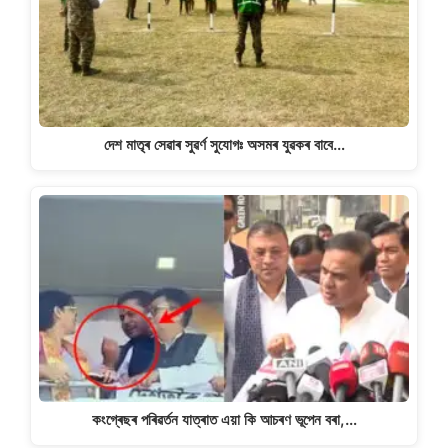
দেশ মাতৃৰ সেৱাৰ সুৱৰ্ণ সুযোগঃ অসমৰ যুৱকৰ বাবে…
কংগ্ৰেছৰ পৰিৱৰ্তন যাত্ৰাত এয়া কি আচৰণ ভূপেন বৰা,…