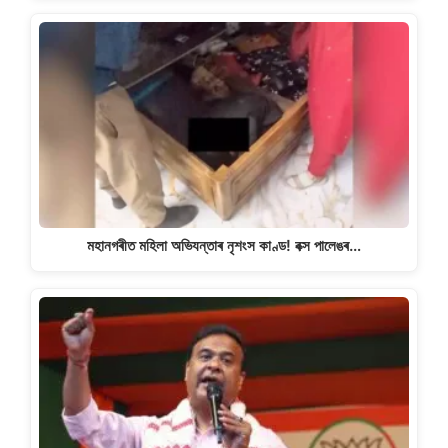
মহানগৰীত মহিলা অভিযন্তাৰ নৃশংস কাণ্ড! বক্স পালেঙৰ…