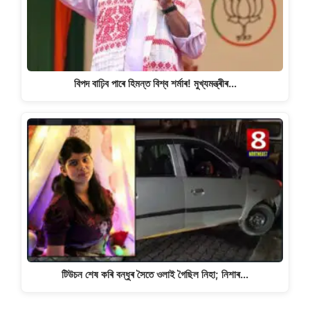
বিপদ বাঢ়িব পাৰে হিমন্ত বিশ্ব শৰ্মাৰ! মুখ্যমন্ত্ৰীৰ…
টিউচন শেষ কৰি বন্ধুৰ সৈতে ওলাই গৈছিল নিহা; নিশাৰ…