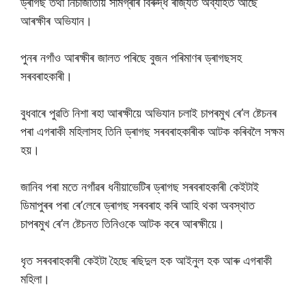
ড্ৰাগছ তথা নিচাজাতীয় সামগ্ৰীৰ বিৰুদ্ধ ৰাজ্যত অব্যাহত আছে
আৰক্ষীৰ অভিযান।
পুনৰ নগাঁও আৰক্ষীৰ জালত পৰিছে বুজন পৰিমাণৰ ড্ৰাগছসহ
সৰবৰাহকাৰী।
বুধবাৰে পুৱতি নিশা ৰহা আৰক্ষীয়ে অভিযান চলাই চাপৰমুখ ৰে’ল ষ্টেচনৰ
পৰা এগৰাকী মহিলাসহ তিনি ড্ৰাগছ সৰবৰাহকাৰীক আটক কৰিবলৈ সক্ষম
হয়।
জানিব পৰা মতে নগাঁৱৰ ধনীয়াভেটিৰ ড্ৰাগছ সৰবৰাহকাৰী কেইটাই
ডিমাপুৰৰ পৰা ৰে’লেৰে ড্ৰাগছ সৰবৰাহ কৰি আহি থকা অবস্থাত
চাপৰমুখ ৰে’ল ষ্টেচনত তিনিওকে আটক কৰে আৰক্ষীয়ে।
ধৃত সৰবৰাহকাৰী কেইটা হৈছে ৰছিদুল হক আইনুল হক আৰু এগৰাকী
মহিলা।