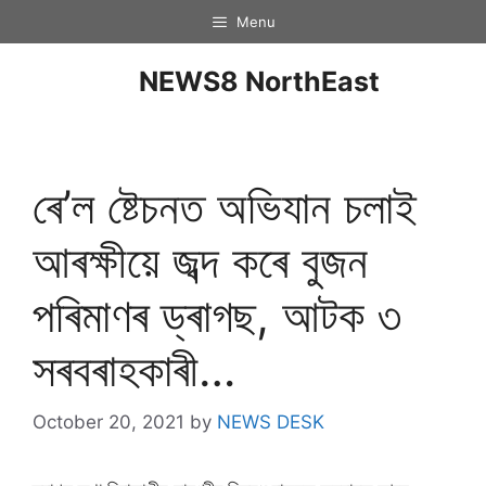
Menu
NEWS8 NorthEast
ৰে’ল ষ্টেচনত অভিযান চলাই
আৰক্ষীয়ে জব্দ কৰে বুজন
পৰিমাণৰ ড্ৰাগছ, আটক ৩
সৰবৰাহকাৰী…
October 20, 2021
by
NEWS DESK