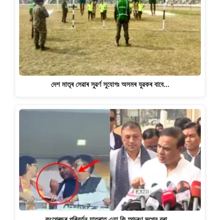
দেশ মাতৃৰ সেৱাৰ সুৱৰ্ণ সুযোগঃ অসমৰ যুৱকৰ বাবে…
কংগ্ৰেছৰ পৰিৱৰ্তন যাত্ৰাত এয়া কি আচৰণ ভূপেন বৰা,…