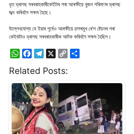
ধৃত ড্ৰাগছ সৰবৰাহকাৰীকেইটাৰ পৰা আৰক্ষীয়ে বুজন পৰিমাণৰ ড্ৰাগছ
জব্দ কৰিবলৈ সক্ষম হৈছে।
উল্লেখযোগ্য যে ইয়াৰ পূৰ্বেও আৰক্ষীয়ে চাপৰমুখ ৰে’ল ষ্টেচনৰ পৰা
কেইবাটাও ড্ৰাগছ সৰবৰাহকাৰীক আটক কৰিবলৈ সক্ষম হৈছিল।
W
F
T
X
C
S
h
a
el
o
h
Related Posts:
at
c
e
p
ar
s
e
gr
y
e
A
b
a
Li
p
o
m
n
p
o
k
k