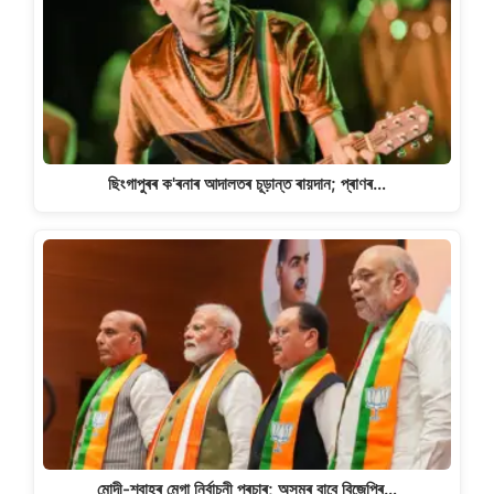
ছিংগাপুৰৰ ক'ৰনাৰ আদালতৰ চূড়ান্ত ৰায়দান; প্ৰাণৰ…
মোদী-শ্বাহৰ মেগা নিৰ্বাচনী প্ৰচাৰ; অসমৰ বাবে বিজেপিৰ…