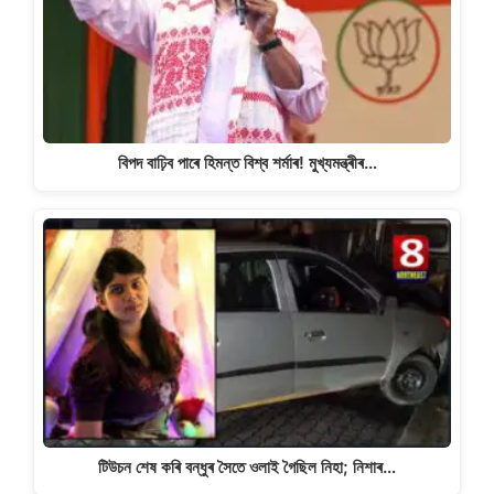
বিপদ বাঢ়িব পাৰে হিমন্ত বিশ্ব শৰ্মাৰ! মুখ্যমন্ত্ৰীৰ…
টিউচন শেষ কৰি বন্ধুৰ সৈতে ওলাই গৈছিল নিহা; নিশাৰ…