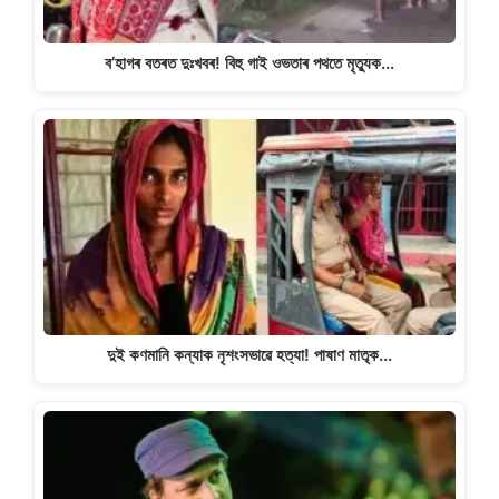
ব’হাগৰ বতৰত দুঃখবৰ! বিহু গাই ওভতাৰ পথতে মৃত্যুক…
দুই কণমানি কন্যাক নৃশংসভাৱে হত্যা! পাষাণ মাতৃক…