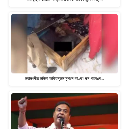
মহানগৰীত মহিলা অভিযন্তাৰ নৃশংস কাণ্ড! বক্স পালেঙৰ…