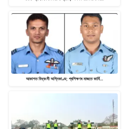
আকাশত বিধ্বংসী অগ্নিকাণ্ড; প্ৰশিক্ষণৰ মাজতে কাৰ্বি…