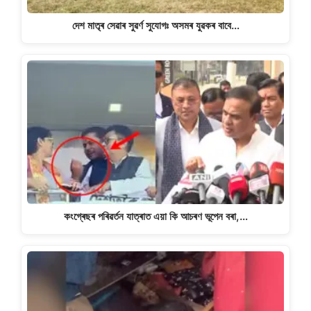
দেশ মাতৃৰ সেৱাৰ সুৱৰ্ণ সুযোগঃ অসমৰ যুৱকৰ বাবে…
কংগ্ৰেছৰ পৰিৱৰ্তন যাত্ৰাত এয়া কি আচৰণ ভূপেন বৰা,…