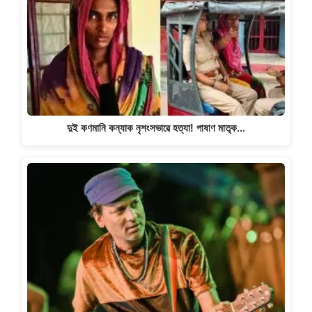
দুই কণমানি কন্যাক নৃশংসভাৱে হত্যা! পাষাণ মাতৃক…