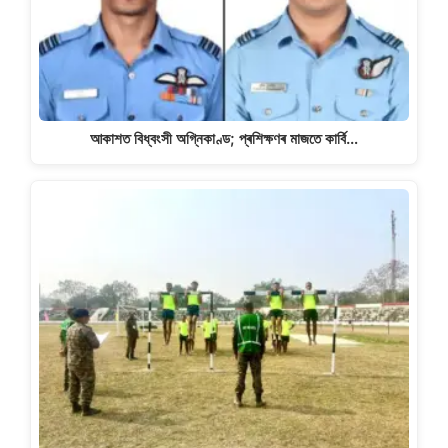
আকাশত বিধ্বংসী অগ্নিকাণ্ড; প্ৰশিক্ষণৰ মাজতে কাৰ্বি…