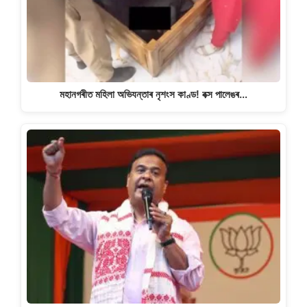
মহানগৰীত মহিলা অভিযন্তাৰ নৃশংস কাণ্ড! বক্স পালেঙৰ…