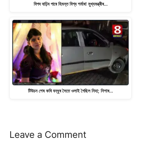
বিপদ বাঢ়িব পাৰে হিমন্ত বিশ্ব শৰ্মাৰ! মুখ্যমন্ত্ৰীৰ…
টিউচন শেষ কৰি বন্ধুৰ সৈতে ওলাই গৈছিল নিহা; নিশাৰ…
Leave a Comment