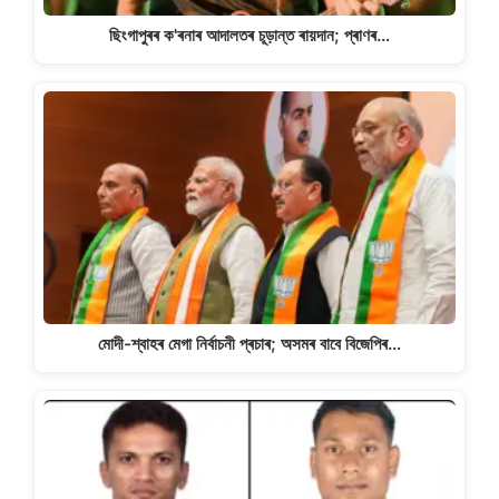
ছিংগাপুৰৰ ক'ৰনাৰ আদালতৰ চূড়ান্ত ৰায়দান; প্ৰাণৰ…
মোদী-শ্বাহৰ মেগা নিৰ্বাচনী প্ৰচাৰ; অসমৰ বাবে বিজেপিৰ…