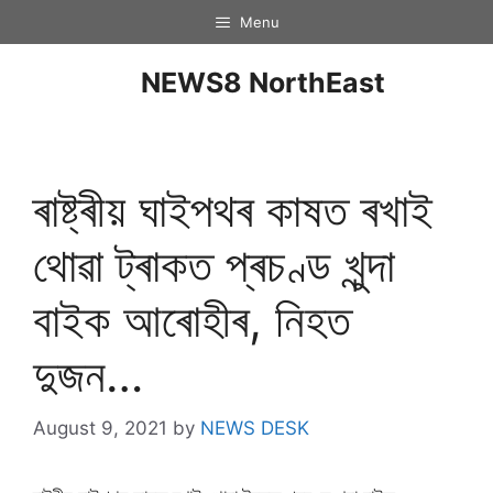
Menu
NEWS8 NorthEast
ৰাষ্ট্ৰীয় ঘাইপথৰ কাষত ৰখাই
থোৱা ট্ৰাকত প্ৰচণ্ড খুন্দা
বাইক আৰোহীৰ, নিহত
দুজন…
August 9, 2021
by
NEWS DESK