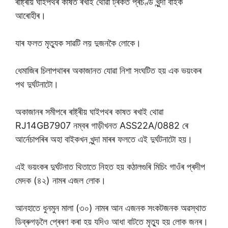
ৰাষ্ট্ৰীয় ঘাইপথৰ কাষত ৰখাই থোৱা ট্ৰকত প্ৰচণ্ড খুন্দা বাইক
আৰোহীৰ।
যাৰ ফলত মৃত্যুক সাৱটি লয় দুজনকৈ লোকে।
ধেমাজিৰ চিলাপথাৰৰ অকাজানত যোৱা নিশা সংঘটিত হয় এক ভয়ংকৰ
পথ দুৰ্ঘটনাটো।
অকাজানৰ সমীপৰে ৰাষ্ট্ৰীয় ঘাইপথৰ কাষত ৰখাই থোৱা
RJ14GB7907 নম্বৰ গাড়ীখনত ASS22A/0882 ৰে
আৰ্নেচাপৰিৰ অহা বাইকখন খুন্দা মাৰৰ ফলতে এই দুৰ্ঘটনাটো হয়।
এই ভয়ংকৰ দুৰ্ঘটনাত থিতাতে নিহত হয় কঠালগুৰি মিচিং গাওঁৰ প্ৰদীপ
মেদক (৪২) নামৰ এজল লোক।
আনহাতে ধুনমুন মালা (৩০) নামৰ আন এজনক সংকটজনক অৱস্থাত
ডিব্ৰুগড়লৈ প্ৰেৰণ কৰা হয় যদিও আধা বাটতে মৃত্যু হয় লোক জনৰ।