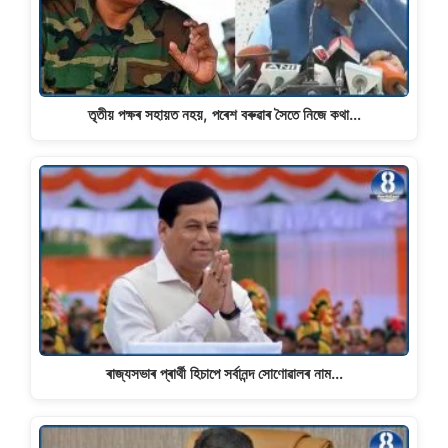
তৃতীয় পক্ষৰ সহায়ত নহয়, পৰেশ বৰুৱাৰ সৈতে নিজে কথা…
ৰাজ্যসভাৰ প্ৰাৰ্থী হিচাপে সৰ্বানন্দ সোণোৱালৰ নাম…