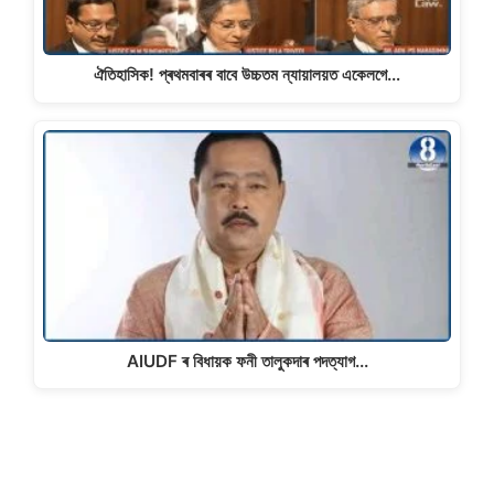
ঐতিহাসিক! প্ৰথমবাৰৰ বাবে উচ্চতম ন্যায়ালয়ত একেলগে…
AIUDF ৰ বিধায়ক ফনী তালুকদাৰ পদত্যাগ...