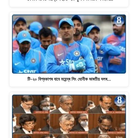
টি-২০ বিশ্বকাপৰ বাবে মহেন্দ্ৰ সিং ধোনীক ভাৰতীয় দলৰ…