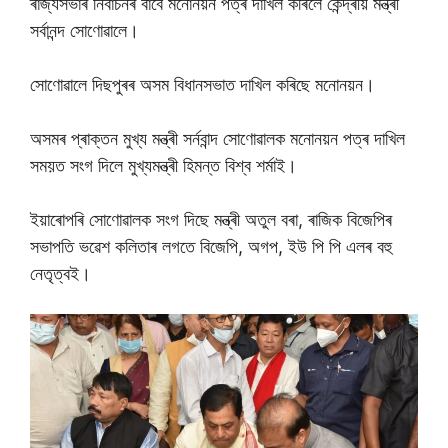
ৰাজ্যসভাৰ নিৰ্বাচনৰ বাবে মনোনয়ন পত্ৰ দাখিল কৰিলে কেন্দ্ৰীয় মন্ত্ৰী
সৰ্বানন্দ সোণোৱালে।
সোণোৱালে দিছপুৰৰ অসম বিধানসভাত দাখিল কৰিছে মনোনয়ন।
অসমৰ প্ৰাক্তন মুখ্য মন্ত্ৰী সৰ্নবান্দ সোণোৱালক মনোনয়ন পত্ৰ দাখিল
সময়ত সংগ দিলে মুখ্যমন্ত্ৰী হিমন্ত বিশ্ব শৰ্মাই।
ইয়াৰোপৰি সোণোৱালক সংগ দিছে মন্ত্ৰী অতুল বৰা, ৰাজিক বিজেপিৰ
সভাপতি ভৱেশ কলিতাৰ লগতে বিজেপি, অগপ, ইউ পি পি এলৰ বহু
নেতৃত্বই।