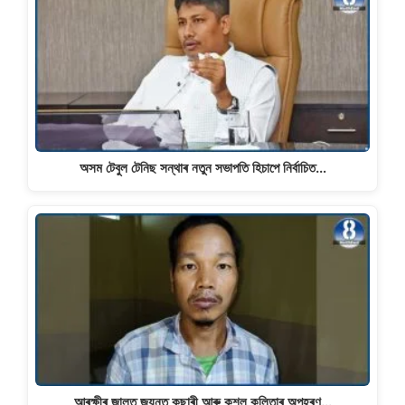
অসম টেবুল টেনিছ সন্থাৰ নতুন সভাপতি হিচাপে নিৰ্বাচিত…
আৰক্ষীৰ জালত জয়ন্ত কছাৰী আৰু কুশল কলিতাৰ অপহৰণ…