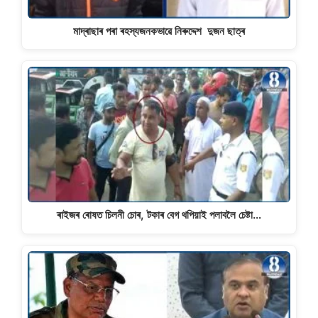
মাদ্ৰাছাৰ পৰা ৰহস্যজনকভাৱে নিৰুদ্দেশ দুজন ছাত্ৰ
ৰাইজৰ ৰোষত চিলনী চোৰ, টকাৰ বেগ থপিয়াই পলাবলৈ চেষ্টা…