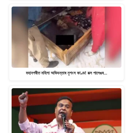
মহানগৰীত মহিলা অভিযন্তাৰ নৃশংস কাণ্ড! বক্স পালেঙৰ…