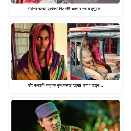
ব’হাগৰ বতৰত দুঃখবৰ! বিহু গাই ওভতাৰ পথতে মৃত্যুক…
দুই কণমানি কন্যাক নৃশংসভাৱে হত্যা! পাষাণ মাতৃক…