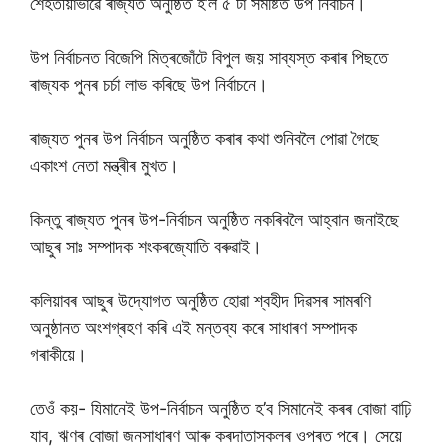
শেহতীয়াভাৱে ৰাজ্যত অনুষ্ঠিত হ’ল ৫ টা সমষ্টিত উপ নিৰ্বাচন।
উপ নিৰ্বাচনত বিজেপি মিত্ৰজোঁটে বিপুল জয় সাব্যস্ত কৰাৰ পিছতে
ৰাজ্যক পুনৰ চৰ্চা লাভ কৰিছে উপ নিৰ্বাচনে।
ৰাজ্যত পুনৰ উপ নিৰ্বাচন অনুষ্ঠিত কৰাৰ কথা শুনিবলৈ পোৱা গৈছে
একাংশ নেতা মন্ত্ৰীৰ মুখত।
কিন্তু ৰাজ্যত পুনৰ উপ-নিৰ্বাচন অনুষ্ঠিত নকৰিবলৈ আহ্বান জনাইছে
আছুৰ সাঃ সম্পাদক শংকৰজ্যোতি বৰুৱাই।
কলিয়াবৰ আছুৰ উদ্যোগত অনুষ্ঠিত হোৱা শ্বহীদ দিৱসৰ সামৰণি
অনুষ্ঠানত অংশগ্ৰহণ কৰি এই মন্তব্য কৰে সাধাৰণ সম্পাদক
গৰাকীয়ে।
তেওঁ কয়- যিমানেই উপ-নিৰ্বাচন অনুষ্ঠিত হ’ব সিমানেই কৰৰ বোজা বাঢ়ি
যাব, ঋণৰ বোজা জনসাধাৰণ আৰু কৰদাতাসকলৰ ওপৰত পৰে। সেয়ে