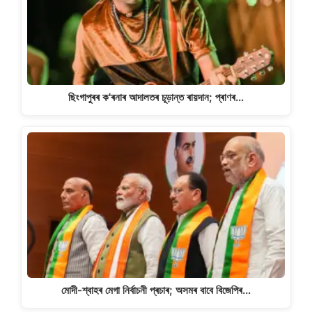
ছিংগাপুৰৰ ক'ৰনাৰ আদালতৰ চূড়ান্ত ৰায়দান; প্ৰাণৰ…
মোদী-শ্বাহৰ মেগা নিৰ্বাচনী প্ৰচাৰ; অসমৰ বাবে বিজেপিৰ…