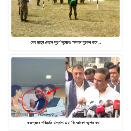
দেশ মাতৃৰ সেৱাৰ সুৱৰ্ণ সুযোগঃ অসমৰ যুৱকৰ বাবে…
কংগ্ৰেছৰ পৰিৱৰ্তন যাত্ৰাত এয়া কি আচৰণ ভূপেন বৰা,…