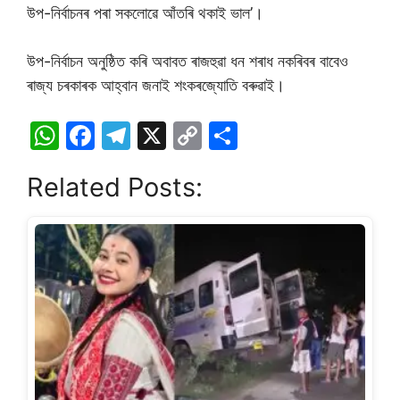
উপ-নিৰ্বাচনৰ পৰা সকলোৱে আঁতৰি থকাই ভাল’।
উপ-নিৰ্বাচন অনুষ্ঠিত কৰি অবাবত ৰাজহুৱা ধন শৰাধ নকৰিবৰ বাবেও
ৰাজ্য চৰকাৰক আহ্বান জনাই শংকৰজ্যোতি বৰুৱাই।
W
F
T
X
C
S
h
a
el
o
h
Related Posts:
at
c
e
p
ar
s
e
gr
y
e
A
b
a
Li
p
o
m
n
p
o
k
k