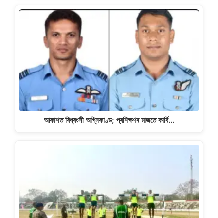
আকাশত বিধ্বংসী অগ্নিকাণ্ড; প্ৰশিক্ষণৰ মাজতে কাৰ্বি…