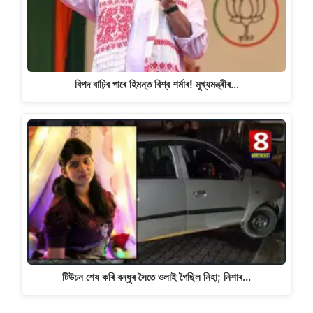
বিপদ বাঢ়িব পাৰে হিমন্ত বিশ্ব শৰ্মাৰ! মুখ্যমন্ত্ৰীৰ…
টিউচন শেষ কৰি বন্ধুৰ সৈতে ওলাই গৈছিল নিহা; নিশাৰ…