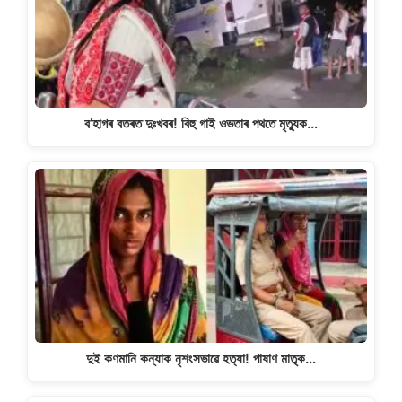
p
o
k
k
ব’হাগৰ বতৰত দুঃখবৰ! বিহু গাই ওভতাৰ পথতে মৃত্যুক…
দুই কণমানি কন্যাক নৃশংসভাৱে হত্যা! পাষাণ মাতৃক…