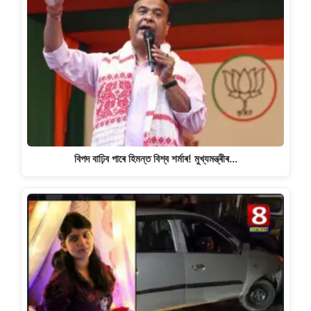
বিপদ বাঢ়িব পাৰে হিমন্ত বিশ্ব শৰ্মাৰ! মুখ্যমন্ত্ৰীৰ…