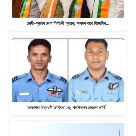
মোদী-শ্বাহৰ মেগা নিৰ্বাচনী প্ৰচাৰ; অসমৰ বাবে বিজেপিৰ…
আকাশত বিধ্বংসী অগ্নিকাণ্ড; প্ৰশিক্ষণৰ মাজতে কাৰ্বি…