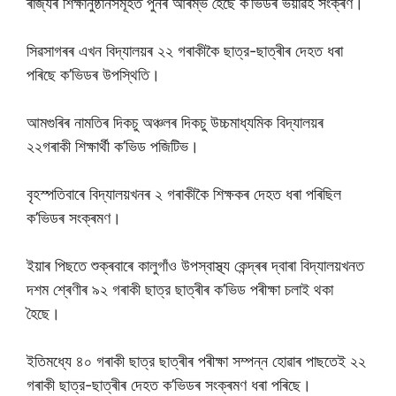
ৰাজ্যৰ শিক্ষানুষ্ঠানসমূহত পুনৰ আৰম্ভ হৈছে ক’ভিডৰ ভয়াৱহ সংক্ৰণ।
সিৱসাগৰৰ এখন বিদ্যালয়ৰ ২২ গৰাকীকৈ ছাত্র-ছাত্ৰীৰ দেহত ধৰা
পৰিছে ক’ভিডৰ উপস্থিতি।
আমগুৰিৰ নামতিৰ দিকচু অঞ্চলৰ দিকচু উচ্চমাধ্যমিক বিদ্যালয়ৰ
২২গৰাকী শিক্ষাৰ্থী ক’ভিড পজিটিভ।
বৃহস্পতিবাৰে বিদ্যালয়খনৰ ২ গৰাকীকৈ শিক্ষকৰ দেহত ধৰা পৰিছিল
ক’ভিডৰ সংক্ৰমণ।
ইয়াৰ পিছতে শুক্ৰবাৰে কালুগাঁও উপস্বাস্থ্য কেন্দ্ৰৰ দ্বাৰা বিদ্যালয়খনত
দশম শ্ৰেণীৰ ৯২ গৰাকী ছাত্র ছাত্ৰীৰ ক’ভিড পৰীক্ষা চলাই থকা
হৈছে।
ইতিমধ্যে ৪০ গৰাকী ছাত্র ছাত্ৰীৰ পৰীক্ষা সম্পন্ন হোৱাৰ পাছতেই ২২
গৰাকী ছাত্র-ছাত্ৰীৰ দেহত ক’ভিডৰ সংক্ৰমণ ধৰা পৰিছে।