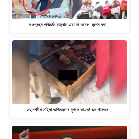
কংগ্ৰেছৰ পৰিৱৰ্তন যাত্ৰাত এয়া কি আচৰণ ভূপেন বৰা,…
মহানগৰীত মহিলা অভিযন্তাৰ নৃশংস কাণ্ড! বক্স পালেঙৰ…