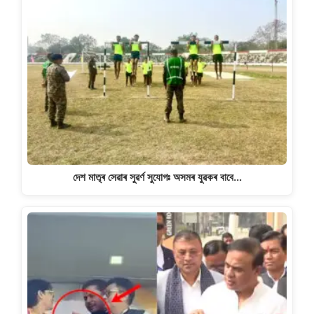
দেশ মাতৃৰ সেৱাৰ সুৱৰ্ণ সুযোগঃ অসমৰ যুৱকৰ বাবে…