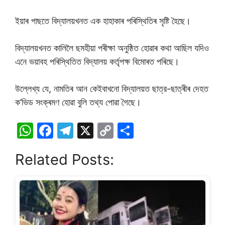
ইয়াৰ পাছতে বিদ্যালয়খনত এক হাহাকাৰ পৰিস্থিতিৰ সৃষ্টি হৈছে।
বিদ্যালয়খনত কালিলৈ ছমহীয়া পৰীক্ষা অনুষ্ঠিত হোৱাৰ কথা আছিল যদিও
এনে ভয়াবহ পৰিস্থিতিত বিদ্যালয় কৰ্তৃপক্ষ বিমোৰত পৰিছে।
উল্লেখ্য যে, নামতিৰ আন কেইবাখনো বিদ্যালয়ত ছাত্র-ছাত্ৰীৰ দেহত
ক’ভিড সংক্ৰমণ হোৱা বুলি তথ্য পোৱা গৈছে।
W
F
T
X
C
S
h
a
el
o
h
Related Posts:
at
c
e
p
ar
s
e
gr
y
e
A
b
a
Li
p
o
m
n