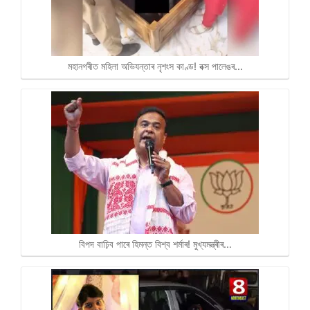
মহানগৰীত মহিলা অভিযন্তাৰ নৃশংস কাণ্ড! বক্স পালেঙৰ…
বিপদ বাঢ়িব পাৰে হিমন্ত বিশ্ব শৰ্মাৰ! মুখ্যমন্ত্ৰীৰ…