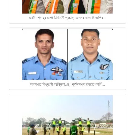
মোদী-শ্বাহৰ মেগা নিৰ্বাচনী প্ৰচাৰ; অসমৰ বাবে বিজেপিৰ…
আকাশত বিধ্বংসী অগ্নিকাণ্ড; প্ৰশিক্ষণৰ মাজতে কাৰ্বি…