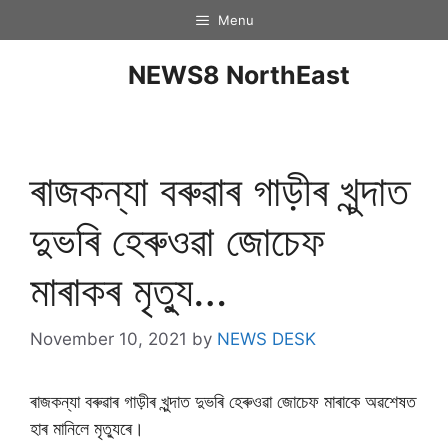
Menu
NEWS8 NorthEast
ৰাজকন্যা বৰুৱাৰ গাড়ীৰ খুন্দাত
দুভৰি হেৰুওৱা জোচেফ
মাৰাকৰ মৃত্যু…
November 10, 2021
by
NEWS DESK
ৰাজকন্যা বৰুৱাৰ গাড়ীৰ খুন্দাত দুভৰি হেৰুওৱা জোচেফ মাৰাকে অৱশেষত
হাৰ মানিলে মৃত্যুৰে।