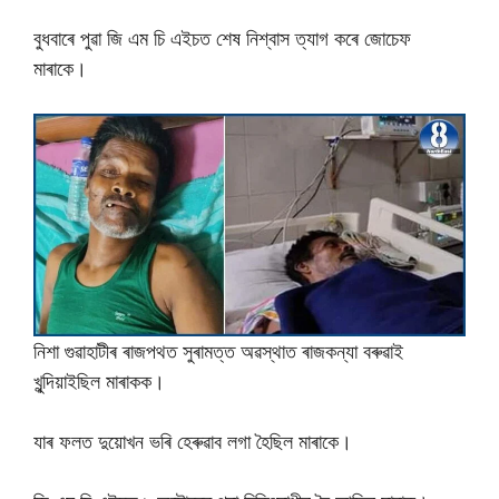
বুধবাৰে পুৱা জি এম চি এইচত শেষ নিশ্বাস ত্যাগ কৰে জোচেফ
মাৰাকে।
নিশা গুৱাহাটীৰ ৰাজপথত সুৰামত্ত অৱস্থাত ৰাজকন্যা বৰুৱাই
খুন্দিয়াইছিল মাৰাকক।
যাৰ ফলত দুয়োখন ভৰি হেৰুৱাব লগা হৈছিল মাৰাকে।