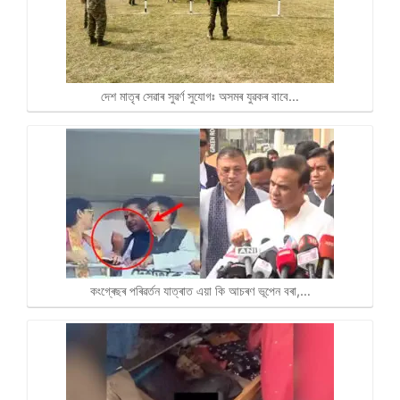
দেশ মাতৃৰ সেৱাৰ সুৱৰ্ণ সুযোগঃ অসমৰ যুৱকৰ বাবে…
কংগ্ৰেছৰ পৰিৱৰ্তন যাত্ৰাত এয়া কি আচৰণ ভূপেন বৰা,…