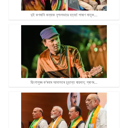
দুই কণমানি কন্যাক নৃশংসভাৱে হত্যা! পাষাণ মাতৃক…
ছিংগাপুৰৰ ক'ৰনাৰ আদালতৰ চূড়ান্ত ৰায়দান; প্ৰাণৰ…