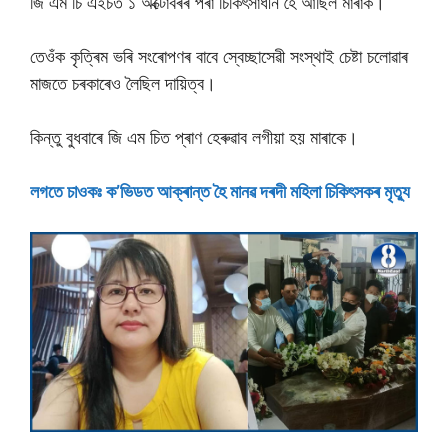
জি এম চি এইচত ১ অক্টোবৰৰ পৰা চিকিৎসাধীন হৈ আছিল মাৰাক।
তেওঁক কৃত্ৰিম ভৰি সংৰোপণৰ বাবে স্বেচ্ছাসেৱী সংস্থাই চেষ্টা চলোৱাৰ
মাজতে চৰকাৰেও লৈছিল দায়িত্ব।
কিন্তু বুধবাৰে জি এম চিত প্ৰাণ হেৰুৱাব লগীয়া হয় মাৰাকে।
লগতে চাওকঃ ক’ভিডত আক্ৰান্ত হৈ মানৱ দৰদী মহিলা চিকিৎসকৰ মৃত্যু