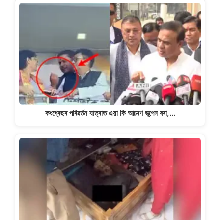
কংগ্ৰেছৰ পৰিৱৰ্তন যাত্ৰাত এয়া কি আচৰণ ভূপেন বৰা,…