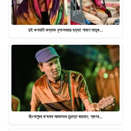
দুই কণমানি কন্যাক নৃশংসভাৱে হত্যা! পাষাণ মাতৃক…
ছিংগাপুৰৰ ক'ৰনাৰ আদালতৰ চূড়ান্ত ৰায়দান; প্ৰাণৰ…