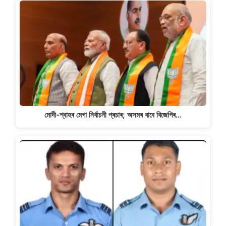
মোদী-শ্বাহৰ মেগা নিৰ্বাচনী প্ৰচাৰ; অসমৰ বাবে বিজেপিৰ…