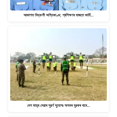
আকাশত বিধ্বংসী অগ্নিকাণ্ড; প্ৰশিক্ষণৰ মাজতে কাৰ্বি…
দেশ মাতৃৰ সেৱাৰ সুৱৰ্ণ সুযোগঃ অসমৰ যুৱকৰ বাবে…