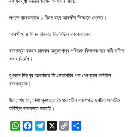
ৰাজ্যকন্যা বৰুৱাৰ জামিন আবেদন নাকচ
লগতে ৰাজকন্যাক ১ দিনৰ বাবে আৰক্ষীৰ জিম্মালৈ প্ৰেৰণ।
আৰক্ষীয়ে ৫ দিনৰ জিম্মাত বিচাৰিছিল ৰাজকন্যাক।
ৰাজকন্যা বৰুৱাৰ চালকৰ অনুজ্ঞাপত্ৰ পৰিবহন বিভাগক জব্দ কৰি বাতিল
কৰাৰ নিৰ্দেশ।
বুধবাৰে দিছপুৰ আৰক্ষীয়ে জিএনআৰচিৰ পৰা গ্ৰেপ্তাৰ কৰিছিল
ৰাজকন্যাক।
উল্লেখ্য যে, নিশা সুৰামত্ত হৈ গুৱাহাটীৰ ৰাজপথত দুৰ্ঘটনা সংঘটিত
কৰিছিল ৰাজকন্যা বৰুৱাই।
W
F
T
X
C
S
h
a
el
o
h