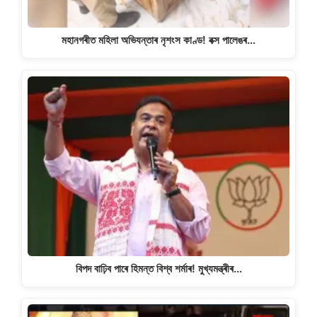
মহানগৰীত মহিলা অভিযন্তাৰ নৃশংস কাণ্ড! বক্স পালেঙৰ…
বিপদ বাঢ়িব পাৰে হিমন্ত বিশ্ব শৰ্মাৰ! মুখ্যমন্ত্ৰীৰ…