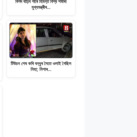
বিপদ বাঢ়িব পাৰে হিমন্ত বিশ্ব শৰ্মাৰ!
মুখ্যমন্ত্ৰীৰ…
টিউচন শেষ কৰি বন্ধুৰ সৈতে ওলাই গৈছিল
নিহা; নিশাৰ…