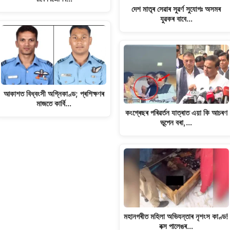
দেশ মাতৃৰ সেৱাৰ সুৱৰ্ণ সুযোগঃ অসমৰ
যুৱকৰ বাবে…
আকাশত বিধ্বংসী অগ্নিকাণ্ড; প্ৰশিক্ষণৰ
মাজতে কাৰ্বি…
কংগ্ৰেছৰ পৰিৱৰ্তন যাত্ৰাত এয়া কি আচৰণ
ভূপেন বৰা,…
মহানগৰীত মহিলা অভিযন্তাৰ নৃশংস কাণ্ড!
বক্স পালেঙৰ…