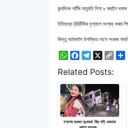
জন্মদিনৰ পাৰ্টিৰ অনুমতি নিশা ৯ বজালৈ থকা
ইতিমধ্যে চিচিটিভিৰ দৃশ্যাংশ সংগ্ৰহ কৰাৰ
কিন্তু বৰ্তমানলৈ উপস্থিত নহ’ল পংকজ সাধ
W
F
T
X
C
h
a
el
o
Related Posts:
at
c
e
p
s
e
gr
y
A
b
a
Li
p
o
m
n
p
o
k
k
ব’হাগৰ বতৰত দুঃখবৰ! বিহু গাই ওভতাৰ
পথতে মৃত্যুক…