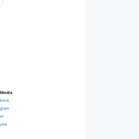
 Media
book
agram
ter
ube