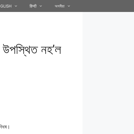
GLISH
हिन्दी
অসমীয়া
াত উপস্থিত নহ’ল
ধনিধৰ।