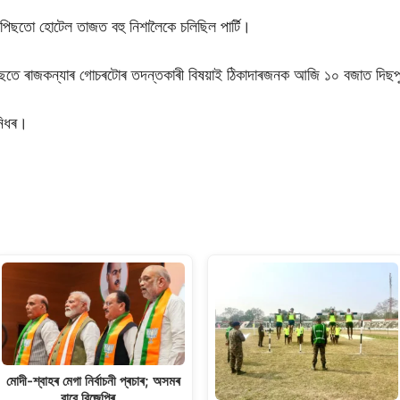
ৰ পিছতো হোটেল তাজত বহু নিশালৈকে চলিছিল পাৰ্টি।
 পিছতে ৰাজকন্যাৰ গোচৰটোৰ তদন্তকাৰী বিষয়াই ঠিকাদাৰজনক আজি ১০ বজাত দিছপু
নিধৰ।
S
h
ar
e
মোদী-শ্বাহৰ মেগা নিৰ্বাচনী প্ৰচাৰ; অসমৰ
বাবে বিজেপিৰ…