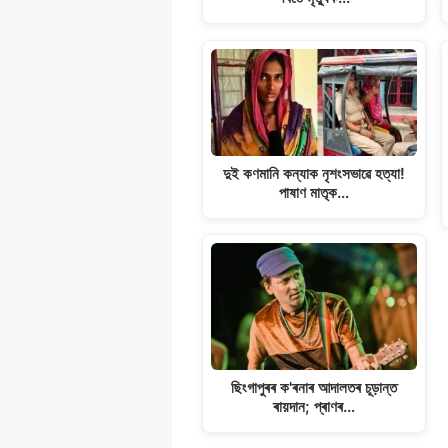
দুই কণমানি কন্যাক নৃশংসভাৱে হত্যা!
পাষাণ মাতৃক…
ছিংগাপুৰৰ ক'ৰনাৰ আদালতৰ চূড়ান্ত
ৰায়দান; প্ৰাণৰ…