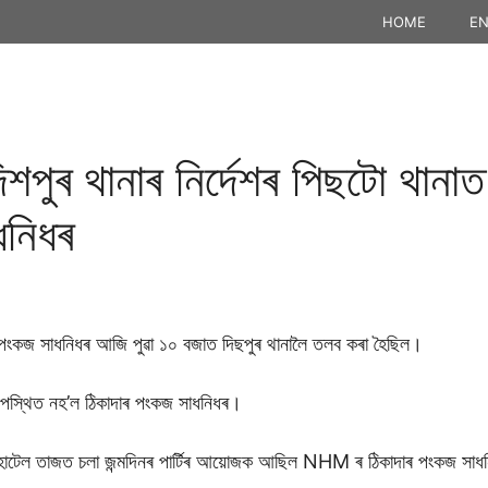
HOME
EN
দিশপুৰ থানাৰ নিৰ্দেশৰ পিছটো থান
ধনিধৰ
 পংকজ সাধনিধৰ আজি পুৱা ১০ বজাত দিছপুৰ থানালৈ তলব কৰা হৈছিল।
ত উপস্থিত নহ’ল ঠিকাদাৰ পংকজ সাধনিধৰ।
ে হোটেল তাজত চলা জন্মদিনৰ পাৰ্টিৰ আয়োজক আছিল NHM ৰ ঠিকাদাৰ পংকজ সা