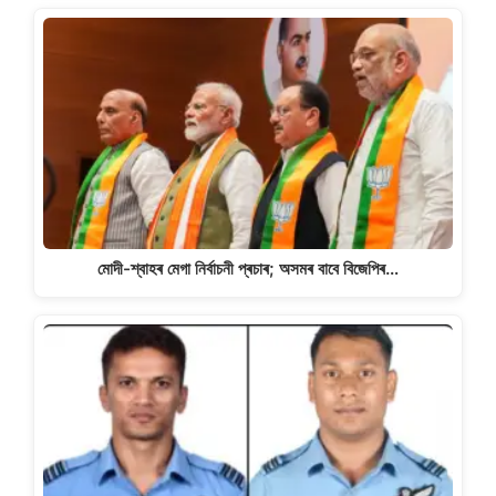
মোদী-শ্বাহৰ মেগা নিৰ্বাচনী প্ৰচাৰ; অসমৰ বাবে বিজেপিৰ…