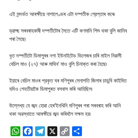
এই সন্দর্ভত আৰক্ষীয়ে নাগালেণ্ডৰ এটা দম্পতীক গ্রেপ্তাৰ কৰে৷
ড্রাগ্ছ সৰবৰাহকাৰী দম্পতীটোৰ সৈতে এটি কণমানি শিশু থকা বুলি জানিব
পৰা গৈছে৷
ধৃত দম্পতীটো ডিমাপুৰৰ নগা ইউনাইটেড ভিলেজৰ চাৰি মাইল নিৱাসী
বেচিল মাও (২৭) আৰু মাথিব’ মাও বুলি চিনাক্ত কৰা হৈছে৷
ইয়াৰে বেচিল মাওৰ প্রকৃত ঘৰ মণিপুৰৰ সেনাপতি জিলাৰ চাডুবি কাইবিত
যদিও শেহতীয়াকৈ ডিমাপুৰত বসবাস কৰি আহিছিল৷
উল্লেখ্য যে জব্দ হোৱা হেৰ’ইনখিনি মণিপুৰৰ পৰা সৰবৰাহ কৰি আনি
থকা অৱস্থাতে আৰক্ষীয়ে জব্দ কৰিবলৈ সক্ষম হয়৷
W
F
T
X
C
S