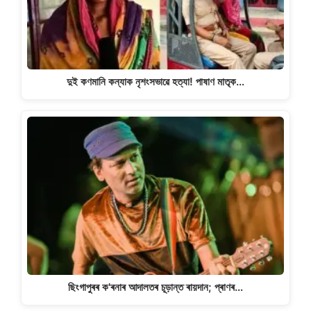
দুই কণমানি কন্যাক নৃশংসভাৱে হত্যা! পাষাণ মাতৃক…
ছিংগাপুৰৰ ক'ৰনাৰ আদালতৰ চূড়ান্ত ৰায়দান; প্ৰাণৰ…