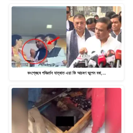
কংগ্ৰেছৰ পৰিৱৰ্তন যাত্ৰাত এয়া কি আচৰণ ভূপেন বৰা,…