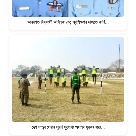
আকাশত বিধ্বংসী অগ্নিকাণ্ড; প্ৰশিক্ষণৰ মাজতে কাৰ্বি…
দেশ মাতৃৰ সেৱাৰ সুৱৰ্ণ সুযোগঃ অসমৰ যুৱকৰ বাবে…