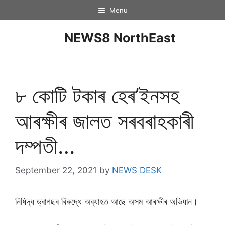
Menu
NEWS8 NorthEast
৮ কোটি টকাৰ হেৰ’ইনসহ
আৰক্ষীৰ জালত সৰবৰাহকাৰী
দম্পতী…
September 22, 2021
by
NEWS DESK
নিষিদ্ধ ড্ৰাগছৰ বিৰুদ্ধে অব্যাহত আছে অসম আৰক্ষীৰ অভিযান।