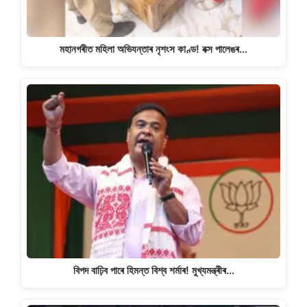
মহানগৰীত মহিলা অভিযন্তাৰ নৃশংস কাণ্ড! বক্স পালেঙৰ…
বিপদ বাঢ়িব পাৰে হিমন্ত বিশ্ব শৰ্মাৰ! মুখ্যমন্ত্ৰীৰ…