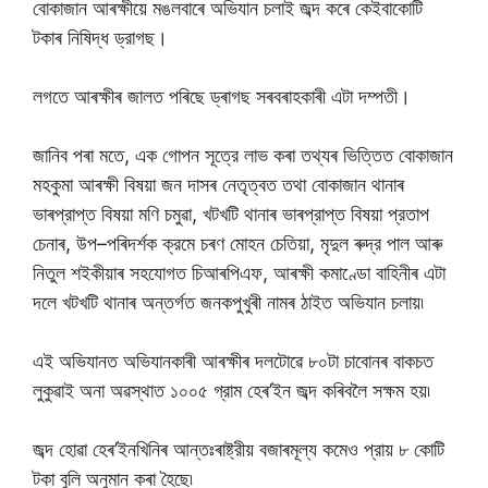
বোকাজান আৰক্ষীয়ে মঙলবাৰে অভিযান চলাই জব্দ কৰে কেইবাকোটি
টকাৰ নিষিদ্ধ ড্রাগছ।
লগতে আৰক্ষীৰ জালত পৰিছে ড্ৰাগছ সৰবৰাহকাৰী এটা দম্পতী।
জানিব পৰা মতে, এক গোপন সূত্রে লাভ কৰা তথ্যৰ ভিত্তিত বোকাজান
মহকুমা আৰক্ষী বিষয়া জন দাসৰ নেতৃত্বত তথা বোকাজান থানাৰ
ভাৰপ্রাপ্ত বিষয়া মণি চমুৱা, খটখটি থানাৰ ভাৰপ্রাপ্ত বিষয়া প্রতাপ
চেনাৰ, উপ–পৰিদর্শক ক্রমে চৰণ মোহন চেতিয়া, মৃদুল ৰুদ্র পাল আৰু
নিতুল শইকীয়াৰ সহযোগত চিআৰপিএফ, আৰক্ষী কমাণ্ডো বাহিনীৰ এটা
দলে খটখটি থানাৰ অন্তর্গত জনকপুখুৰী নামৰ ঠাইত অভিযান চলায়৷
এই অভিযানত অভিযানকাৰী আৰক্ষীৰ দলটোৱে ৮০টা চাবোনৰ বাকচত
লুকুৱাই অনা অৱস্থাত ১০০৫ গ্রাম হেৰ’ইন জব্দ কৰিবলৈ সক্ষম হয়৷
জব্দ হোৱা হেৰ’ইনখিনিৰ আন্তঃৰাষ্ট্রীয় বজাৰমূল্য কমেও প্রায় ৮ কোটি
টকা বুলি অনুমান কৰা হৈছে৷