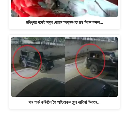
মণিপুৰত ৰকেট সদৃশ বোমাৰ আক্ৰমণত দুই শিশুৰ কৰুণ…
থাৰ পাৰ্ক কৰিবলৈ গৈ আইতাকক খুন্দা নাতিৰ! উত্তৰ…