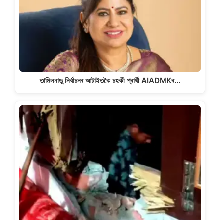
তামিলনাডু নিৰ্বাচনৰ আটাইতকৈ চহকী প্ৰাৰ্থী AIADMKৰ…