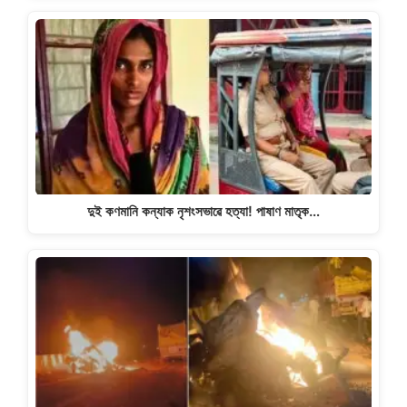
দুই কণমানি কন্যাক নৃশংসভাৱে হত্যা! পাষাণ মাতৃক…