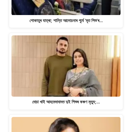
শোকাতুৰ যাত্ৰা; শান্তি আলোচনাৰ পূৰ্বে 'মৃত শিশু’ৰ…
দোচা খাই আহমেদাবাদত দুই শিশুৰ কৰুণ মৃত্যু;…