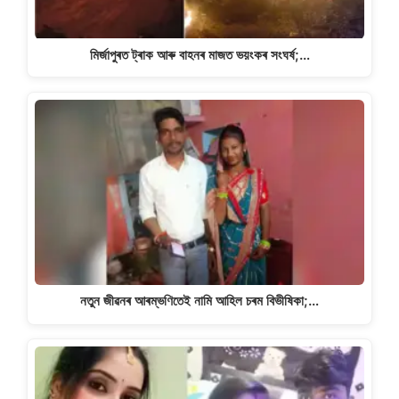
মিৰ্জাপুৰত ট্ৰাক আৰু বাহনৰ মাজত ভয়ংকৰ সংঘৰ্ষ;…
নতুন জীৱনৰ আৰম্ভণিতেই নামি আহিল চৰম বিভীষিকা;…