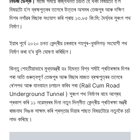
নিউজ ডেস্ক।
মাজে সময়ে ৰাজ্যখনত চৰ্চিত হৈ থকা বিষয়টো হ’ল
বিষয়টো হ’ল ব্ৰহ্মপুত্ৰৰ তলেৰে উত্তৰ অসমৰ তেজপুৰ আৰু দক্ষিণ
দিশৰ নগাঁৱৰ মিছাক সংযোগ কৰি প্ৰায় ১৩.৮৫ কি:মি: দৈৰ্ঘ্যৰ সুৰংগ পথ
নিৰ্মাণ।
ইয়াৰ পূৰ্বে ২০২০ চনত কেন্দ্ৰীয় চৰকাৰে গহপুৰ-নুমলিগড় সংযোগী পথ
নিৰ্মাণ কৰা হ’ব বুলি ঘোষণা কৰিছিল।
কিন্তু শেহতীয়াভাবে মুখ্যমন্ত্ৰী ডঃ হিমন্ত বিশ্ব শৰ্মাই প্ৰতিৰক্ষাৰ দিশৰ
পৰা অতি গুৰুত্বপূৰ্ণ তেজপুৰ আৰু মিছাৰ মাজত ব্ৰহ্মপুত্ৰৰ তলেৰে
ৰে’লপথ আৰু যানবাহন চলাচল কৰিব পৰা (Rail Cum Road
Underground Tunnel ) সুৰংগ পথ নিৰ্মাণৰ বাবে আগ্ৰহ
প্ৰকাশ কৰি ১১ নৱেম্বৰৰ দিনা নতুন দিল্লীত কেন্দ্ৰীয় প্ৰতিৰক্ষা মন্ত্ৰী
ৰাজনাথ সিঙক সাক্ষাৎ কৰি প্ৰস্তাৱ দিয়াৰ পাছত বিষয়টোৱে নতুনকৈ চৰ্চা
লাভ কৰিছে।