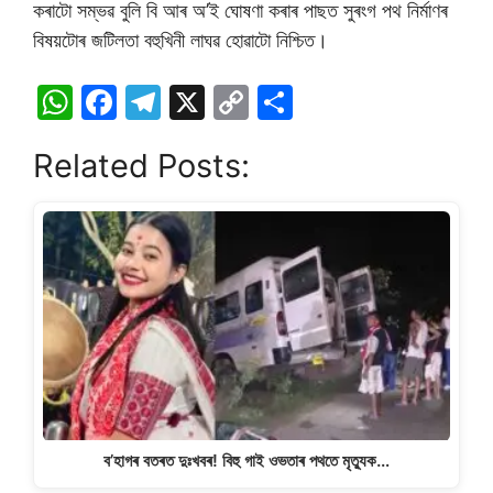
কৰাটো সম্ভৱ বুলি বি আৰ অ’ই ঘোষণা কৰাৰ পাছত সুৰংগ পথ নিৰ্মাণৰ
বিষয়টোৰ জটিলতা বহুখিনী লাঘৱ হোৱাটো নিশ্চিত।
W
F
T
X
C
S
h
a
el
o
h
Related Posts:
at
c
e
p
ar
s
e
gr
y
e
A
b
a
Li
p
o
m
n
p
o
k
k
ব’হাগৰ বতৰত দুঃখবৰ! বিহু গাই ওভতাৰ পথতে মৃত্যুক…