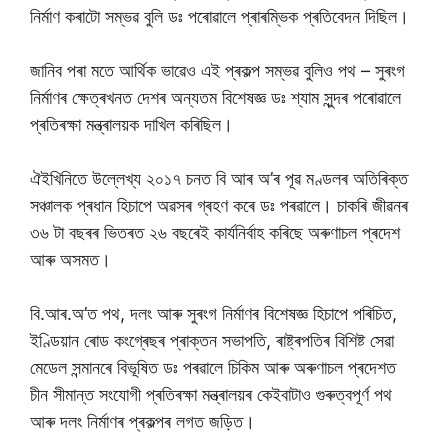
নিৰ্মাণ কৰাটো সম্ভৱ বুলি ডঃ পৰোৱালে প্ৰাৰম্ভিক প্ৰতিবেদন দিছিল।
জানিব পৰা মতে আৰ্থিক ভাৱেও এই প্ৰকল্প সম্ভৱ বুলিও পথ – সুৰংগ
নিৰ্মাণৰ ক্ষেত্ৰখনত দেশৰ অন্যতম বিশেষজ্ঞ ডঃ শ্যাম সুন্দৰ পৰোৱালে
প্ৰতিৰক্ষা মন্ত্ৰালয়ক দাখিল কৰিছিল।
ঐইখিনিতে উল্লেখ্য ২০১৭ চনত বি আৰ অ’ৰ পূৱ মণ্ডলৰ অতিৰিক্ত
সঞ্চালক প্ৰধান হিচাপে অৱসৰ গ্ৰহণ কৰে ডঃ পৰৱালে। চাকৰি জীৱনৰ
৩৬ টা বছৰৰ ভিতৰত ২৬ বছৰেই কাৰ্যনিৰ্বাহ কৰিছে অৰুণাচল প্ৰদেশ
আৰু অসমত।
বি.আৰ.অ’ত পথ, দলং আৰু সুৰংগ নিৰ্মাণৰ বিশেষজ্ঞ হিচাপে পৰিচিত,
ইণ্ডিয়ান ৰোড কংগ্ৰেছৰ প্ৰাক্তন সভাপতি, ৰাষ্ট্ৰপতিৰ বিশিষ্ট সেৱা
মেডেল সন্মানৰে বিভূষিত ডঃ পৰৱালে চিকিম আৰু অৰুণাচল প্ৰদেশত
চীন সীমান্ত সংযোগী প্ৰতিৰক্ষা মন্ত্ৰালয়ৰ কেইবাটাও গুৰুত্বপূৰ্ণ পথ
আৰু দলং নিৰ্মাণৰ প্ৰকল্পৰ লগত জড়িত।