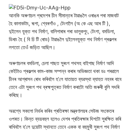
আনকি অৰুণাচল প্ৰদেশৰ চীন সীমান্তৰ টাৱাঙলৈ ওৰাঙৰ পৰা মাজবাট
হৈ কালাকটাং, ৰূপা, শ্বেৰগাঁও , টেংগালৈ (অ কে এছ আৰ টি ),
দুইলেন যুক্ত পথ নিৰ্মাণ, বালিপাৰাৰ পৰা ভালুকপুং, টেংগা, বমডিলা,
ডিৰাং হৈ ( বি চি টি ৰোড) টাৱাঙলৈ দুইলেনযুক্ত পথ নিৰ্মাণ প্ৰকল্পৰ
লগতো তেওঁ জড়িত আছিল।
অৰুণাচলৰ বমডিলা, চেলা পাছত সুৰংগ পথসহ বাইপাছ নিৰ্মাণ আদি
কেইটাও প্ৰকল্পৰ কাম-কাজ সম্পন্ন কৰাৰ অভিজ্ঞতা থকা ডঃ পৰৱালে
চীনৰ আগ্ৰাসন ৰোধ কৰিবলৈ হ’লে যাতায়ত ব্যৱস্থা ব্যাহত নহবৰ বাবে
তেনে এটা সুৰংগ পথ ব্ৰহ্মপুত্ৰত নিৰ্মাণ কৰাটো অতি জৰুৰী বুলি সদৰি
কৰিছে।
অৱশ্যে সকলো নিৰ্ভৰ কৰিব প্ৰতিৰক্ষা মন্ত্ৰণালয়ৰ সেউজ সংকেতৰ
ওপৰত। কিন্ত ব্যয়বহুল হলেও দেশৰ প্ৰতিৰক্ষাৰ দিশটো সুৰক্ষিত কৰি
ৰাখিবলৈ হ’লে দুয়োটা স্থানতে তেনে একক বা বহুমুখী সুৰংগ পথ নিৰ্মাণ