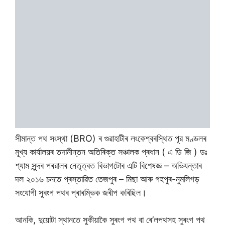
সীমান্ত পথ সংস্থা (BRO) ৰ গুৱাহাটীৰ লংকেশ্বৰস্থিত পূৱ মণ্ডলৰ
মূখ্য কাৰ্যালয়ৰ তদানীন্তন অতিৰিক্ত সঞ্চালক প্ৰধান ( এ ডি জি ) ডঃ
শ্যাম সুন্দৰ পৰৱালৰ নেতৃত্বত বিভাগটোৰ এটি বিশেষজ্ঞ – অভিযন্তাৰ
দল ২০১৬ চনতে প্ৰস্তাৱিত তেজপুৰ – মিছা আৰু গহপুৰ-নুমলিগড়
সংযোগী সুৰংগ পথৰ প্ৰাৰম্ভিক জৰীপ কৰিছিল।
আনকি, দুয়োটা স্থানতে সুকীয়াকৈ সুৰংগ পথ বা ৰে’লপথসহ সুৰংগ পথ