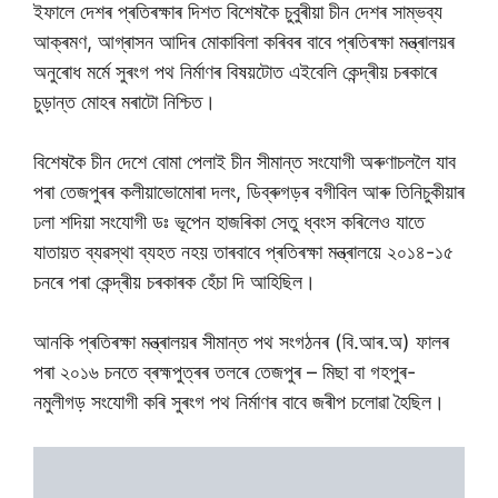
ইফালে দেশৰ প্ৰতিৰক্ষাৰ দিশত বিশেষকৈ চুবুৰীয়া চীন দেশৰ সাম্ভব্য
আক্ৰমণ, আগ্ৰাসন আদিৰ মোকাবিলা কৰিবৰ বাবে প্ৰতিৰক্ষা মন্ত্ৰালয়ৰ
অনুৰোধ মৰ্মে সুৰংগ পথ নিৰ্মাণৰ বিষয়টোত এইবেলি কেন্দ্ৰীয় চৰকাৰে
চুড়ান্ত মোহৰ মৰাটো নিশ্চিত।
বিশেষকৈ চীন দেশে বোমা পেলাই চীন সীমান্ত সংযোগী অৰুণাচললৈ যাব
পৰা তেজপুৰৰ কলীয়াভোমোৰা দলং, ডিব্ৰুগড়ৰ বগীবিল আৰু তিনিচুকীয়াৰ
ঢলা শদিয়া সংযোগী ডঃ ভূপেন হাজৰিকা সেতু ধ্বংস কৰিলেও যাতে
যাতায়ত ব্যৱস্থা ব্যহত নহয় তাৰবাবে প্ৰতিৰক্ষা মন্ত্ৰালয়ে ২০১৪-১৫
চনৰে পৰা কেন্দ্ৰীয় চৰকাৰক হেঁচা দি আহিছিল।
আনকি প্ৰতিৰক্ষা মন্ত্ৰালয়ৰ সীমান্ত পথ সংগঠনৰ (বি.আৰ.অ) ফালৰ
পৰা ২০১৬ চনতে ব্ৰহ্মপুত্ৰৰ তলৰে তেজপুৰ – মিছা বা গহপুৰ-
নমুলীগড় সংযোগী কৰি সুৰংগ পথ নিৰ্মাণৰ বাবে জৰীপ চলোৱা হৈছিল।