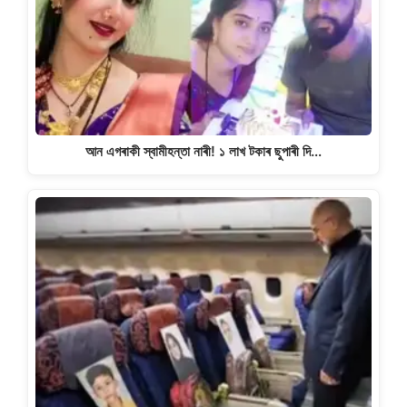
আন এগৰাকী স্বামীহন্তা নাৰী! ১ লাখ টকাৰ ছুপাৰী দি…