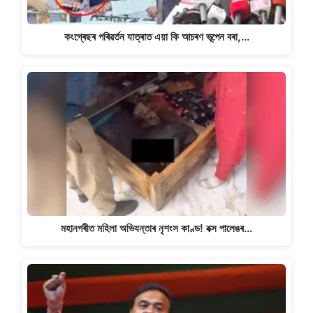
কংগ্ৰেছৰ পৰিৱৰ্তন যাত্ৰাত এয়া কি আচৰণ ভূপেন বৰা,…
মহানগৰীত মহিলা অভিযন্তাৰ নৃশংস কাণ্ড! বক্স পালেঙৰ…