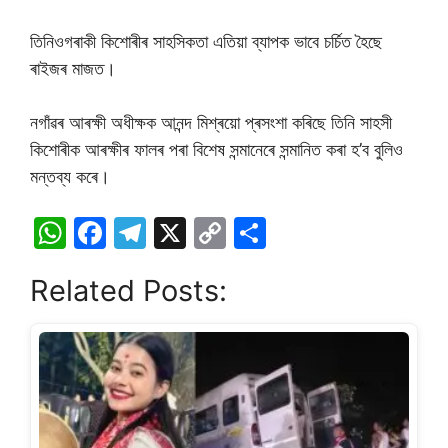
তিনিওগৰাকী কিশোৰীৰ সাহসিকতা এতিয়া ব্যাপক ভাবে চৰ্চিত হৈছে
ৰাইজৰ মাজত।
নগাঁৱৰ আৰক্ষী অধীক্ষক আনন্দ মিশ্ৰয়ো প্ৰসংশা কৰিছে তিনি সাহসী
কিশোৰীক আৰক্ষীৰ ফালৰ পৰা বিশেষ সন্মানেৰে সন্মানিত কৰা হ’ব বুলিও
মন্তব্য কৰে।
W
F
T
X
C
S
h
a
el
o
h
Related Posts:
at
c
e
p
ar
s
e
gr
y
e
A
b
a
Li
p
o
m
n
p
o
k