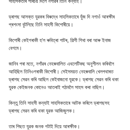
সাহসিকতাৰ পৰিচয় দিলে নগাঁৱৰ তিনি কন্যাই।
ড্ৰাগছ আসক্ত যুৱকৰ বিৰুদ্ধে সাহসিকতাৰে যুঁজ দি নগাওঁ আৰক্ষীৰ
প্ৰশংসা বুটলিছে তিনি সাহসী কিশোৰীয়ে।
কিশোৰী কেইগৰাকী হ’ল ৰুবিত্ৰা পাটৰ, শিল্পী শিখা বৰা আৰু ইনাজ
বেগমে।
জানিব পৰা মতে, নগাঁৱৰ নেহৰুবালিত এথলেটিকছ অনুশীলন কৰিবলৈ
আহিছিল তিনিওগৰাকী কিশোৰী। সেইসময়ত নেহৰুবালি খেলপথাৰত
ড্ৰাগছ সেৱন কৰি আছিল কেইবাজনো যুৱকে। ড্ৰাগছ সেৱন কৰি থকা
যুৱক কেইজনক কোনেও আতৰাই পঠাবলৈ সাহস কৰা নাছিল।
কিন্তু তিনি সাহসী কন্যাই সাহসিকতাৰে আটক কৰিলে ড্ৰাগছসহ
ড্ৰাগছ সেৱন কৰি থকা যুৱক আজিজুলক।
তাৰ পিছত যুৱক জনক গটাই দিয়ে আৰক্ষীক।