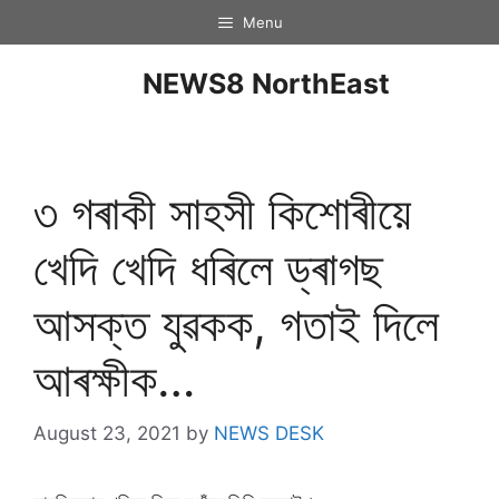
Menu
NEWS8 NorthEast
৩ গৰাকী সাহসী কিশোৰীয়ে
খেদি খেদি ধৰিলে ড্ৰাগছ
আসক্ত যুৱকক, গতাই দিলে
আৰক্ষীক…
August 23, 2021
by
NEWS DESK