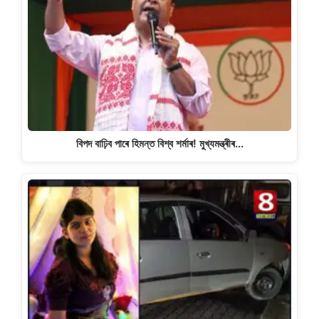
বিপদ বাঢ়িব পাৰে হিমন্ত বিশ্ব শৰ্মাৰ! মুখ্যমন্ত্ৰীৰ…