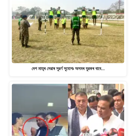
দেশ মাতৃৰ সেৱাৰ সুৱৰ্ণ সুযোগঃ অসমৰ যুৱকৰ বাবে…