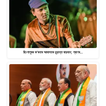
ছিংগাপুৰৰ ক'ৰনাৰ আদালতৰ চূড়ান্ত ৰায়দান; প্ৰাণৰ…