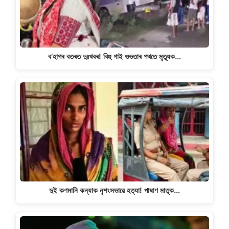
k
ব’হাগৰ বতৰত দুঃখবৰ! বিহু গাই ওভতাৰ পথতে মৃত্যুক…
দুই কণমানি কন্যাক নৃশংসভাৱে হত্যা! পাষাণ মাতৃক…