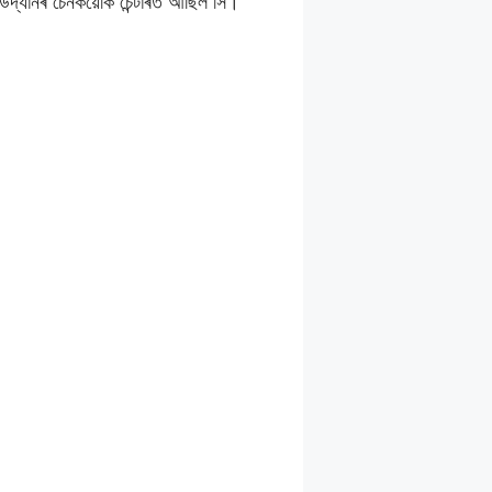
 উদ্যানৰ চেনকয়েকি চেন্টাৰত আছিল সি।