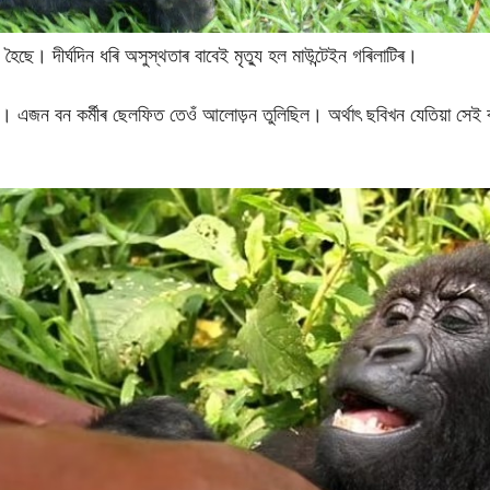
হৈছে। দীৰ্ঘদিন ধৰি অসুস্থতাৰ বাবেই মৃত্যু হল মাউন্টেইন গৰিলাটিৰ।
। এজন বন কৰ্মীৰ ছেলফিত তেওঁ আলোড়ন তুলিছিল। অৰ্থাৎ ছবিখন যেতিয়া সেই বন