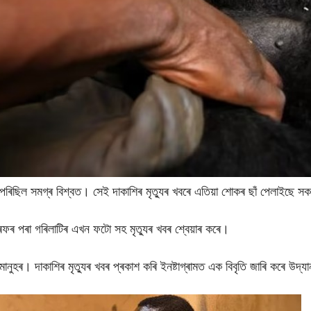
 পৰিছিল সমগ্ৰ বিশ্বত। সেই দাকাশিৰ মৃত্যুৰ খবৰে এতিয়া শোকৰ ছাঁ পেলাইছে
 তৰফৰ পৰা গৰিলাটিৰ এখন ফটো সহ মৃত্যুৰ খবৰ শ্বেয়াৰ কৰে।
মানুহৰ। দাকাশিৰ মৃত্যুৰ খবৰ প্ৰকাশ কৰি ইনষ্টাগ্ৰামত এক বিবৃতি জাৰি কৰে উদ্যা