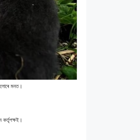
 সকলোৰে মনত।
ন কৰ্তৃপক্ষই।