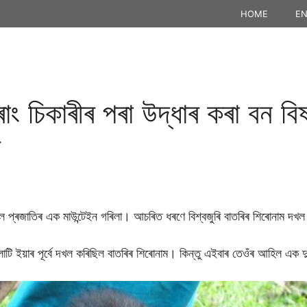
HOME
EN
ং চিকাৰীৰ পৰা উদ্ধাৰ কৰা বন বিষয়
্ৰজাতিৰ এক মাউন্টেইন গৰিলা। আচৰিত ধৰণে বিশ্বজুৰি বাতৰিৰ শিৰোনাম দখ
াটি ইয়াৰ পূৰ্বে দখল কৰিছিল বাতৰিৰ শিৰোনাম। কিন্তু এইবাৰ তেওঁৰ আহিল এক 