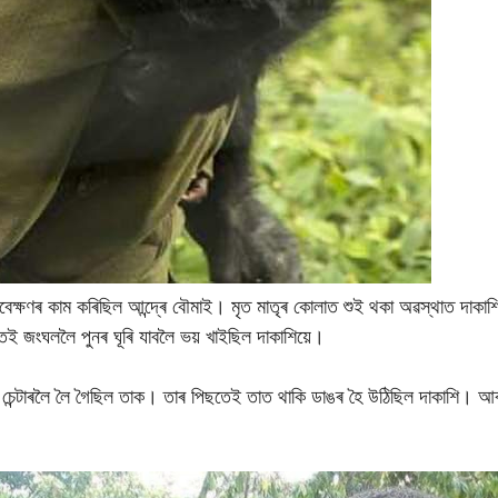
াবেক্ষণৰ কাম কৰিছিল আন্দ্ৰে বৌমাই। মৃত মাতৃৰ কোলাত শুই থকা অৱস্থাত দাক
তেই জংঘললৈ পুনৰ ঘূৰি যাবলৈ ভয় খাইছিল দাকাশিয়ে।
া চেন্টাৰলৈ লৈ গৈছিল তাক। তাৰ পিছতেই তাত থাকি ডাঙৰ হৈ উঠিছিল দাকাশি। আৰু 