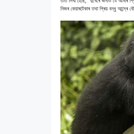
তাত লিখা হৈছে, “দুখেৰে জনাওঁ যে আমাৰ প্
নিজৰ কেয়াৰটেকাৰ তথা প্ৰিয় বন্ধু আন্দ্ৰে 