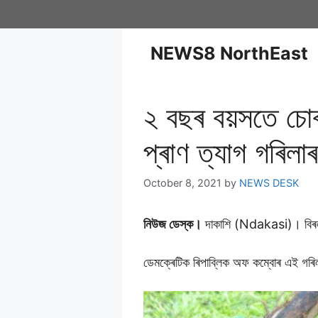
NEWS8 NorthEast
২ বছৰ বয়সতে চােৰা
প্ৰাণ ত্যাগ গৰিলাৰ
October 8, 2021
by
NEWS DESK
নিউজ ডেস্ক।
দাকাশি (Ndakasi)। বিৰল প
ডেমক্ৰেটিক ৰিপাব্লিক অফ কম্বোৰ এই গৰিল