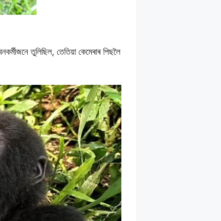
কৰ্মীজনে তুলিছিল, তেতিয়া কেমেৰাৰ পিছলৈ