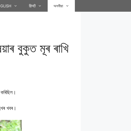
GLISH
हिन्दी
অসমীয়া
াৰ বুকুত মূৰ ৰাখি
ল কৰিছিল।
দুখৰ খবৰ।