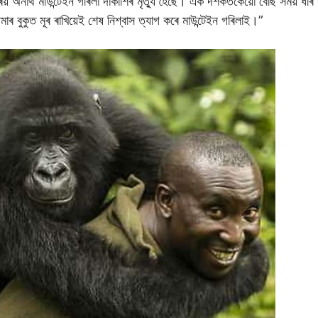
ৰিয় অনাথ মাউন্টেইন গৰিলা দাকাশিৰ মৃত্যু হৈছে। এক দশকতকৈয়ো বেছি সময় ধৰি
বৌমাৰ বুকুত মূৰ ৰাখিয়েই শেষ নিশ্বাস ত্যাগ কৰে মাউন্টেইন গৰিলাই।”