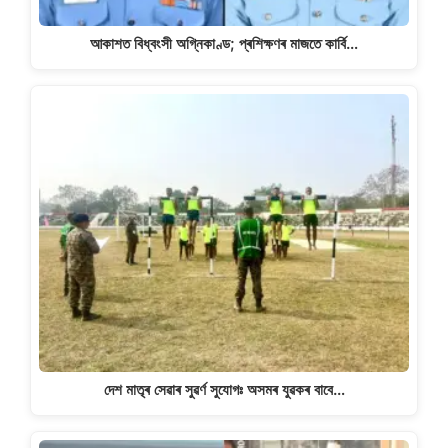
আকাশত বিধ্বংসী অগ্নিকাণ্ড; প্ৰশিক্ষণৰ মাজতে কাৰ্বি…
দেশ মাতৃৰ সেৱাৰ সুৱৰ্ণ সুযোগঃ অসমৰ যুৱকৰ বাবে…