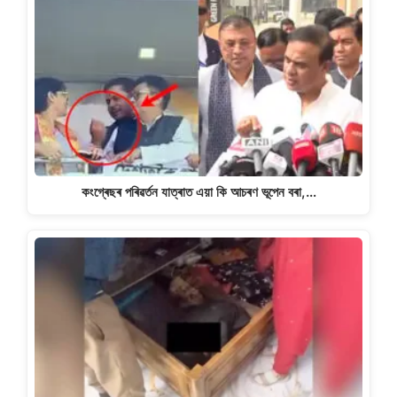
কংগ্ৰেছৰ পৰিৱৰ্তন যাত্ৰাত এয়া কি আচৰণ ভূপেন বৰা,…