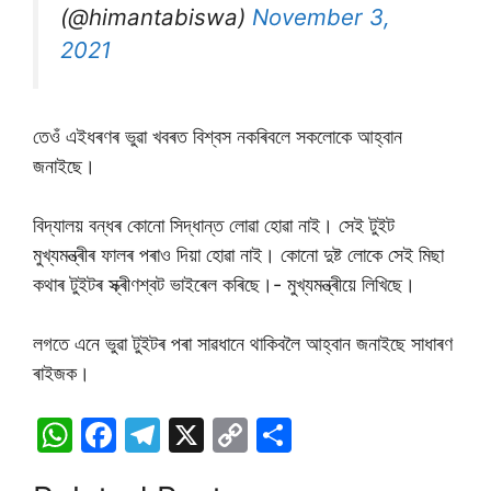
(@himantabiswa)
November 3,
2021
তেওঁ এইধৰণৰ ভুৱা খবৰত বিশ্বস নকৰিবলে সকলোকে আহ্বান
জনাইছে।
বিদ্যালয় বন্ধৰ কোনো সিদ্ধান্ত লোৱা হোৱা নাই। সেই টুইট
মুখ্যমন্ত্ৰীৰ ফালৰ পৰাও দিয়া হোৱা নাই। কোনো দুষ্ট লোকে সেই মিছা
কথাৰ টুইটৰ স্ক্ৰীণশ্বট ভাইৰেল কৰিছে।- মুখ্যমন্ত্ৰীয়ে লিখিছে।
লগতে এনে ভুৱা টুইটৰ পৰা সাৱধানে থাকিবলৈ আহ্বান জনাইছে সাধাৰণ
ৰাইজক।
W
F
T
X
C
S
h
a
el
o
h