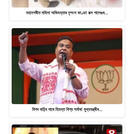
মহানগৰীত মহিলা অভিযন্তাৰ নৃশংস কাণ্ড! বক্স পালেঙৰ…
বিপদ বাঢ়িব পাৰে হিমন্ত বিশ্ব শৰ্মাৰ! মুখ্যমন্ত্ৰীৰ…