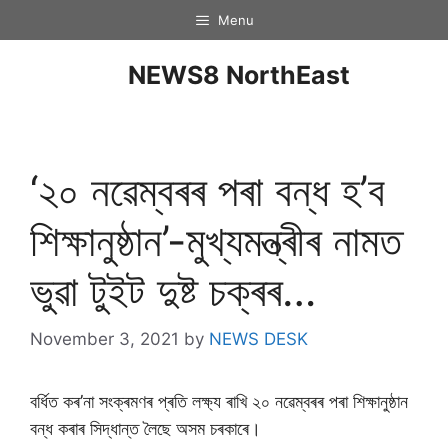
Menu
NEWS8 NorthEast
‘২০ নৱেম্বৰৰ পৰা বন্ধ হ’ব
শিক্ষানুষ্ঠান’-মুখ্যমন্ত্ৰীৰ নামত
ভুৱা টুইট দুষ্ট চক্ৰৰ…
November 3, 2021
by
NEWS DESK
বৰ্ধিত কৰ’না সংক্ৰমণৰ প্ৰতি লক্ষ্য ৰাখি ২০ নৱেম্বৰৰ পৰা শিক্ষানুষ্ঠান
বন্ধ কৰাৰ সিদ্ধান্ত লৈছে অসম চৰকাৰে।