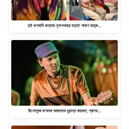
দুই কণমানি কন্যাক নৃশংসভাৱে হত্যা! পাষাণ মাতৃক…
ছিংগাপুৰৰ ক'ৰনাৰ আদালতৰ চূড়ান্ত ৰায়দান; প্ৰাণৰ…