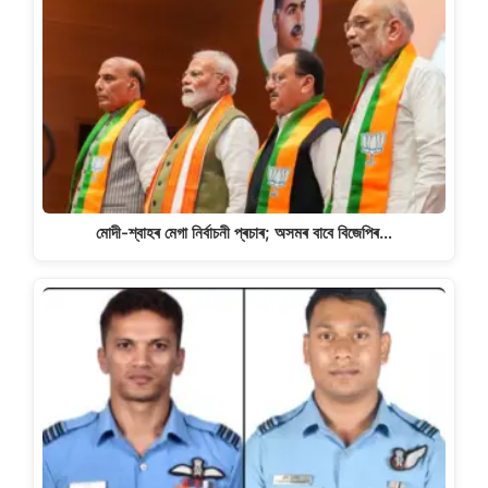
মোদী-শ্বাহৰ মেগা নিৰ্বাচনী প্ৰচাৰ; অসমৰ বাবে বিজেপিৰ…